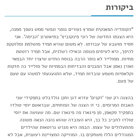
ביקורות
"הקומדיה הפאנקית שמרץ נעורים גופני ונפשי ממש נשפך ממנה,
היא הצגתו החדשה של רוני פינקוביץ' בתיאטרון 'הבימה'. אני
חסיד מושבע של עבודתו. לא משום שהיא תמיד מושלמת ומלוקקת
להיפך, היא לעיתים פגומה וכאילו רשלנית, אבל תמיד רוטטת
מחיות. ממולייר לא נותר הרבה בנוסח החדש שיצרו יחד הבמאי
ואורן נאמן אבל המבנים והבדיחות הבמתיות של מולייר כה חזקות
וקלאסיות משמע עובדות תמיד, שלא התגעגעתי למשהו עם טעם
של פעם.
בהצגה רק שני 'זקנים' עזרא דגן וחנן גולדבלט בתפקידי שני
האבות המרומים. כי זו הצגה של הפוחחים, שבראשם יוסי טולדו
בתפקיד סקאפן, מן פיגארו פה פיגארו שם. מה שעושה את יוסי
טולדו לחביב כל כך, היא העובדה שהוא נהנה הנאה משונה
מהתעלולים של עצמו. הבמה היא מגרש גרוטאות שהילדים
המגודלים הללו משחקים בו. המוזיקה המצויינת רעשנית, אבל לא