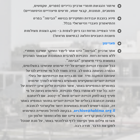
איתור והנגשת חומרי ארכיון נדירים
(
ספרים, טקסטים,
מסמכים, תמונות, קבצי שמע, סרטים תיעודיים והיסטוריים)
סיוע בהכנת עבודות ותחקירים בנושא "הבימה" בפרט
והתיאטרון העברי והישראלי בכלל
.
חדר הצפייה מרווח ובו ניתן לצפות ב- 400 הצגות מצולמות
משנות השבעים והלאה (בתיאום מראש!)
תעריפון
אתר ארכיון "הבימה" הינו אתר לימוד ומחקר שאיננו מסחרי,
ללא מטרות רווח. הזכויות למרבית התמונות שבאתר הארכיון
נמצאות בידי תיאטרון "הבימה".
ככל שהופרו זכויות יוצרים על ידי שימוש שעשינו בתצלומים,
ההפרה נעשתה בתום לב. נודה מאוד לכל מי שיודיע לנו על
טעותנו ונתקנה מיד. אנו מכבדים את זכויותיהם של בעלי
זכויות יוצרים ומשקיעים מאמצים באיתורם לצורך שימוש
בחומרים המופיעים באתר, אשר הזכויות עליהן אינן ידועות על
ידנו. כל עוד לא אותרו בעלי הזכויות, השימוש נעשה על פי
סעיף 27א לחוק זכויות יוצרים תשס"ח-2007. אם לדעתכם
נפגעה זכותכם כבעלים של זכויות יוצרים בחומר המופיע באתר
זה, הנכם רשאים לפנות באמצעות דואר אלקטרוני לכתובת:
archive@habima.org.il
, בבקשה לחדול מעשיית השימוש
ביצירה/מתן קרדיט. אנא ציינו שם מלא ומספר טלפון וכן
תצרפו צילום מסך וקישור לדף הרלוונטי באתר, על מנת שנוכל
לתקן את הדבר. תודה רבה.