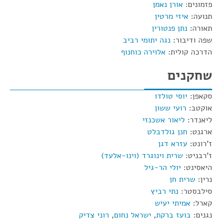
פזמונים:
אורן נאמן
תנועה:
איזי מרטין
תאורה:
נתן פנטורין
שפה ודיבור:
נגה יתומי רביב
הדרכה קולית:
אלוירה כוחנוף
שחקנים
סקאפן:
יוסי טולדו
אוקטב:
רועי ששון
ליאנדר:
ליאור אשכנזי
ארגנט:
חנן גולדבלט
ז'רונט:
עזרא דגן
ז'רבניט:
שרית וינוגרד (וינו-אלעד)
היאסינט:
יולי הר-גיל
נרין:
שרית חן
סילבסטר:
נתי רביץ
קארל:
אמיתי יעיש
נגנים:
בועז ברקת
,
ישראל נחום
,
רוני צדיק