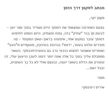
מכתב לסקפן דרך הזמן
סקפן יקר,
בפעם האחרונה שמצאתי את דמותך היית מצוייר בתוך ספר ישן -
לבשת מן בגד "עתיק" כזה, נפוח ומצחיק.
היום המסע לחיפוש
דמותך עובר במקום אחר, איפשהו בדאון-טאון המקומי - פה
מוכרים שלוש בעשר, ידעת?
בנדנות בשינקין, משקפיים מ"העץ"
ואומרים שאפשר למצוא כובעי גרב גם בטשרניחובסקי. כשאני
מסתכלת עליך בתוך כל אלה אתה יותר דומה לשכן הרעשן שלי, זה
שטורק את הדלת כשאני ישנה, ובעצם אולי לא כל כך השתנית,
ובכל זאת...
ממני
איריס רטינסקי