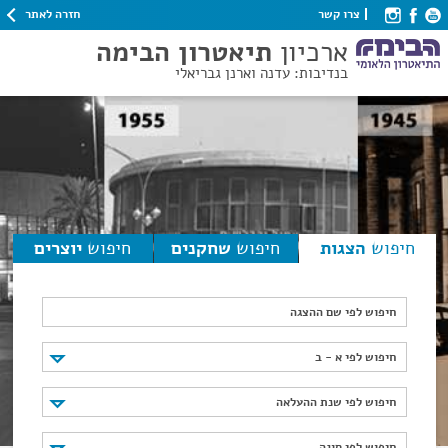
חזרה לאתר
צרו קשר
ארכיון
תיאטרון הבימה
בנדיבות: עדנה וארנן גבריאלי
חיפוש
הצגות
חיפוש
שחקנים
חיפוש
יוצרים
חיפוש לפי שם ההצגה
חיפוש לפי א - ב
חיפוש לפי א - ב
חיפוש לפי שנת ההעלאה
חיפוש לפי שנת ההעלאה
חיפוש לפי סוגה
חיפוש לפי סוגה