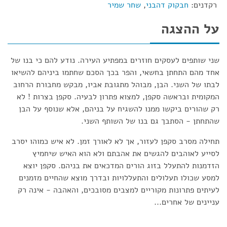
רקדנים:
חבקוק דהבני
,
שחר שמיר
על ההצגה
שני שותפים לעסקים חוזרים במפתיע העירה. נודע להם כי בנו של
אחד מהם התחתן בחשאי, והפר בכך הסכם שחתמו ביניהם להשיאו
לבתו של השני. הבן, מבוהל מתגובת אביו, מבקש מחבורת הרחוב
המקומית ובראשה סקפן, למצוא פתרון לבעיה. סקפן בצרות ! לא
רק שהורים ביקשו ממנו להשגיח על בניהם, אלא שנוסף על הבן
שהתחתן - הסתבך גם בנו של השותף השני.
תחילה מסרב סקפן לעזור, אך לא לאורך זמן. לא איש כמוהו יסרב
לסייע לאוהבים להגשים את אהבתם ולא הוא האיש שיחמיץ
הזדמנות להתעלל בזוג הורים המדכאים את בניהם. סקפן יוצא
למסע שכולו תעלולים והתעללויות ובדרך מוצא שהחיים מזמנים
לעיתים פתרונות מקוריים למצבים מסובכים, והאהבה - אינה רק
עניינים של אחרים...