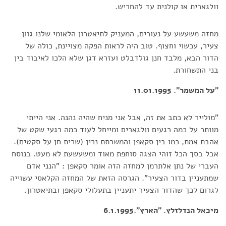
וולגארית או קולנית עד להחריש.
מחזה משעשע על נעורים, המעניק לתיאטרון הלאומי שלנו גוון
צעיר, עכשוי וחצוף. טוב היה לראות הפקה מצויינת, כולה של
הדור הבא, מלבד חנן גולדבלט ועזרא דגן שלא הלכו לאיבוד בין
בני התשחורת.
"על המשמר". 11.01.1995
"מולייר לא כתב את זה, אבל אני מניח שהיה נהנה. אני הייתי
מוותר על כמה רגעים וולגארים ומייחל לעוד כמה רגעי שקט של
אהבת אמת, כמו בין סקאפן והמשרתת נרין (שרית חן על סקטים).
אבל בסך הכל זוהי הצגה סוחפת מאוד ומשעשעת לא מעט. בנוסח
העברי של נתן אלתרמן למחזה הזה אומר סקאפן : "הנני אדם
שמתעניין בדור הצעיר". הגרסה הזאת של המחזה הקלאסי עשוייה
לגרום לכך שהדור הצעיר יתעניין בתעלולי סקאפן ובתיאטרון.
מיכאל הנדלזלץ. "הארץ".6.1.1995