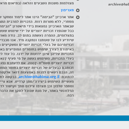
מצולמות משנות השבעים והלאה (בתיאום מראש
archive@hab
תעריפון
אתר ארכיון "הבימה" הינו אתר לימוד ומחקר ש
מסחרי, ללא מטרות רווח. הזכויות למרבית התמ
שבאתר הארכיון נמצאות בידי תיאטרון "הבימה
ככל שהופרו זכויות יוצרים על ידי שימוש שעשי
בתצלומים, ההפרה נעשתה בתום לב. נודה מאוד
שיודיע לנו על טעותנו ונתקנה מיד. אנו מכבדי
זכויותיהם של בעלי זכויות יוצרים ומשקיעים 
באיתורם לצורך שימוש בחומרים המופיעים בא
הזכויות עליהן אינן ידועות על ידנו. כל עוד ל
בעלי הזכויו
זכויות יוצרים תשס"ח-2007. אם לדעתכם 
זכותכם כבעלים של זכויות יוצרים בחומר המופ
זה, הנכם רשאים לפנות באמצעות דואר אלקטרו
לכתובת:
archive@habima.org.il
, בבקשה לח
מעשיית השימוש ביצירה/מתן קרדיט. אנא ציינ
ומספר טלפון וכן תצרפו צילום מסך וקישור לד
הרלוונטי באתר, על מנת שנוכל לתקן את הדבר.
רבה.