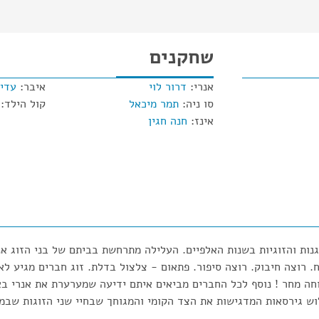
שחקנים
אנרי:
דרור לוי
איבר:
עדי 
סו ניה:
תמר מיכאל
קול הילד:
אינז:
חנה חגין
ות והזוגיות בשנות האלפיים. העלילה מתרחשת בביתם של בני הזוג אנר
. רוצה חיבוק. רוצה סיפור. פתאום - צלצול בדלת. זוג חברים מגיע לאר
ה מחר ! נוסף לכל החברים מביאים איתם ידיעה שמערערת את אנרי באו
ש גירסאות המדגישות את הצד הקומי והמגוחך שבחיי שני הזוגות שבמ