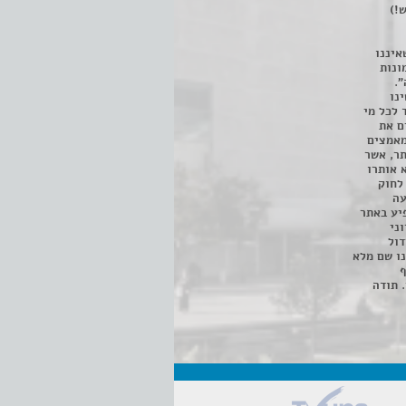
!)
איננו
ונות
".
נו
 לכל מי
ם את
מאמצים
תר, אשר
א אותרו
ת, השימוש נעשה על פי סעיף 27א לחוק
נפגעה
יע באתר
ני
דול
ו שם מלא
ף
 תודה