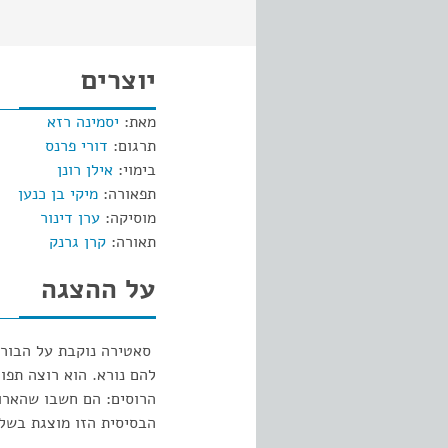
יוצרים
מאת:
יסמינה רזא
תרגום:
דורי פרנס
בימוי:
אילן רונן
תפאורה:
מיקי בן כנען
מוסיקה:
ערן דינור
תאורה:
קרן גרנק
על ההצגה
סאטירה נוקבת על הבורגנ
להם נורא. הוא רוצה תפוח
הרוסים: הם חשבו שהארוח
הבסיסית הזו מוצגת בשלו