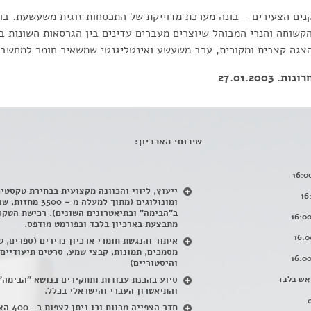
ים הצעירים - בונה מערכת מדוייקת של התכסחות זוגית משעשעת. בו
 הקשוחה והנרי המבוהל שיוצרים מעברים עדינים בין הגרסאות השונות 
 הצגה קצבית ומקורית, ערב משעשע ואינטליגנטי שמשאיר חומר למחשבה
27.01.200
שירותי הארכיון:
ייעוץ, ליווי והכוונה מקצועית בבחירת טקסטי
ומונולוגים (מתוך למעלה מ – 500
ב"הבימה" ובתיאטרונים השונים). רכישת הטקס
מתבצעת בארכיון בלבד ובפורמט מודפס.
איתור והנגשת חומרי ארכיון נדירים
(
ספרים, ט
מסמכים, תמונות, קבצי שמע, סרטים תיעודיים
והיסטוריים)
אש בלבד
סיוע בהכנת עבודות ותחקירים בנושא "הבימה"
והתיאטרון העברי והישראלי בכלל
.
חדר הצפייה מרווח ובו