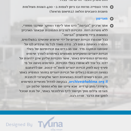
חדר הצפייה מרווח ובו ניתן לצפות ב- 400 הצגות מצולמות
משנות השבעים והלאה (בתיאום מראש!)
תעריפון
אתר ארכיון "הבימה" הינו אתר לימוד ומחקר שאיננו מסחרי,
ללא מטרות רווח. הזכויות למרבית התמונות שבאתר הארכיון
נמצאות בידי תיאטרון "הבימה".
ככל שהופרו זכויות יוצרים על ידי שימוש שעשינו בתצלומים,
ההפרה נעשתה בתום לב. נודה מאוד לכל מי שיודיע לנו על
טעותנו ונתקנה מיד. אנו מכבדים את זכויותיהם של בעלי
זכויות יוצרים ומשקיעים מאמצים באיתורם לצורך שימוש
בחומרים המופיעים באתר, אשר הזכויות עליהן אינן ידועות על
ידנו. כל עוד לא אותרו בעלי הזכויות, השימוש נעשה על פי
סעיף 27א לחוק זכויות יוצרים תשס"ח-2007. אם לדעתכם
נפגעה זכותכם כבעלים של זכויות יוצרים בחומר המופיע באתר
זה, הנכם רשאים לפנות באמצעות דואר אלקטרוני לכתובת:
archive@habima.org.il
, בבקשה לחדול מעשיית השימוש
ביצירה/מתן קרדיט. אנא ציינו שם מלא ומספר טלפון וכן
תצרפו צילום מסך וקישור לדף הרלוונטי באתר, על מנת שנוכל
לתקן את הדבר. תודה רבה.
Designed By