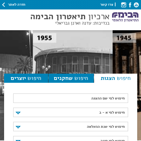
חזרה לאתר
צרו קשר
ארכיון
תיאטרון הבימה
בנדיבות: עדנה וארנן גבריאלי
חיפוש
הצגות
חיפוש
שחקנים
חיפוש
יוצרים
חיפוש לפי שם ההצגה
חיפוש לפי א - ב
חיפוש לפי א - ב
חיפוש לפי שנת ההעלאה
חיפוש לפי שנת ההעלאה
חיפוש לפי סוגה
חיפוש לפי סוגה