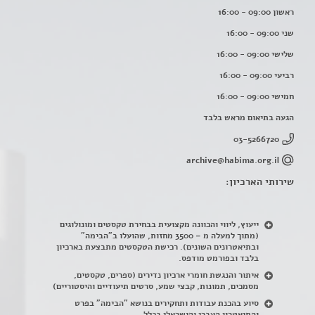
ראשון 09:00 - 16:00
שני 09:00 - 16:00
שלישי 09:00 - 16:00
רביעי 09:00 - 16:00
חמישי 09:00 - 16:00
הגעה בתיאום מראש בלבד
03-5266720
archive@habima.org.il
שירותי הארכיון:
ייעוץ, ליווי והכוונה מקצועית בבחירת טקסטים ומונולוגים
(מתוך למעלה מ – 3500 מחזות, שהועלו ב"הבימה"
ובתיאטרונים השונים). רכישת הטקסטים מתבצעת בארכיון
בלבד ובפורמט מודפס.
איתור והנגשת חומרי ארכיון נדירים
(
ספרים, טקסטים,
מסמכים, תמונות, קבצי שמע, סרטים תיעודיים והיסטוריים)
סיוע בהכנת עבודות ותחקירים בנושא "הבימה" בפרט
והתיאטרון העברי והישראלי בכלל
.