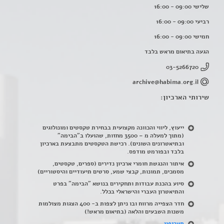
שלישי 09:00 - 16:00
רביעי 09:00 - 16:00
חמישי 09:00 - 16:00
הגעה בתיאום מראש בלבד
03-5266720
archive@habima.org.il
שירותי הארכיון:
ייעוץ, ליווי והכוונה מקצועית בבחירת טקסטים ומונולוגים
(מתוך למעלה מ – 3500 מחזות, שהועלו ב"הבימה"
ובתיאטרונים השונים). רכישת הטקסטים מתבצעת בארכיון
בלבד ובפורמט מודפס.
איתור והנגשת חומרי ארכיון נדירים
(
ספרים, טקסטים,
מסמכים, תמונות, קבצי שמע, סרטים תיעודיים והיסטוריים)
סיוע בהכנת עבודות ותחקירים בנושא "הבימה" בפרט
והתיאטרון העברי והישראלי בכלל
.
חדר הצפייה מרווח ובו ניתן לצפות ב- 400 הצגות מצולמות
משנות השבעים והלאה (בתיאום מראש!)
תעריפון