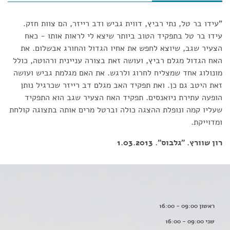
"עידו בר טל, נתי רביץ, דווית גביש ודב רייזר, הם צוות חזק.
עידו בר טל בתפקיד הטוב ביותר שיצא לי לראות אותו - כאח
הצעיר שגב, שיוצא לחפש את אחיו הגדול והחורג אבשלום. את
האח הגדול מגלם רביץ, ועושה זאת בצורה עניינית ורהוטה, כולל
מונולוג אחד שמצליח לחרוג ולרגש. את האם מגלמת גביש ועושה
זאת היטב גם כן. ואת תפקיד האב מגלם דב רייזר שכרגיל נותן
הופעה עתירת ניואנסים. תפקיד האח הצעיר שגב הוא התפקיד
שעליו קמה ונופלת ההצגה כולה וברטל מרים אותה בתצוגה קולחת
ומדוייקת.
רון שוורץ. "גלבוס". 1.03.2013
ראשון 09:00 - 16:00
שני 09:00 - 16:00