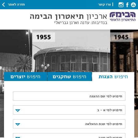
חזרה לאתר
צרו קשר
ארכיון
תיאטרון הבימה
בנדיבות: עדנה וארנן גבריאלי
חיפוש
הצגות
חיפוש
שחקנים
חיפוש
יוצרים
חיפוש לפי שם ההצגה
חיפוש לפי א - ב
חיפוש לפי א - ב
חיפוש לפי שנת ההעלאה
חיפוש לפי שנת ההעלאה
חיפוש לפי סוגה
חיפוש לפי סוגה