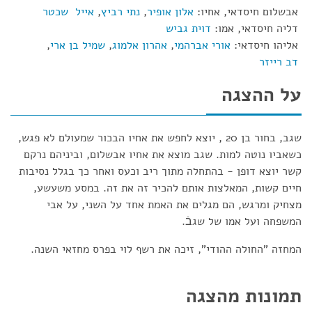
אבשלום חיסדאי, אחיו:
אלון אופיר
,
נתי רביץ
,
אייל שכטר
דליה חיסדאי, אמו:
דוית גביש
אליהו חיסדאי:
אורי אברהמי
,
אהרון אלמוג
,
שמיל בן ארי
,
דב רייזר
על ההצגה
שגב, בחור בן 20 , יוצא לחפש את אחיו הבכור שמעולם לא פגש,
כשאביו נוטה למות. שגב מוצא את אחיו אבשלום, וביניהם נרקם
קשר יוצא דופן - בהתחלה מתוך ריב וכעס ואחר כך בגלל נסיבות
חיים קשות, המאלצות אותם להכיר זה את זה. במסע משעשע,
מצחיק ומרגש, הם מגלים את האמת אחד על השני, על אבי
המשפחה ועל אמו של שגבֿ.
המחזה "החולה ההודי", זיכה את רשף לוי בפרס מחזאי השנה.
תמונות מהצגה