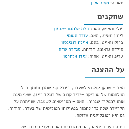
תאורה:
מאיר אלון
שחקנים
פולי וואייט, האם:
גילה אלמגור-אגמון
ליימן וואייט, האב:
עודד תאומי
ברוק וואייט, בתם:
איילת רובינסון
סילדה גראומן, דודתה:
סנדרה שדה
טריפ וואייט, אחיה:
עידן אלתרמן
על ההצגה
האב – שחקן קולנוע לשעבר, רפובליקני שמרן ותומך בכל
המלחמות של אמריקה –ידיד קרוב של רונלד רייגן, שאף מינה
אותו לתפקיד שגריר. האם – תסריטאית לשעבר, שוויתרה על
הקריירה שלה כדי לתמוך בפעילותו הפוליטית של בעלה. יהודיה.
גם היא רפובליקנית אדוקה.
כיום, בערוב ימיהם, הם מתגוררים באחת מערי המדבר של