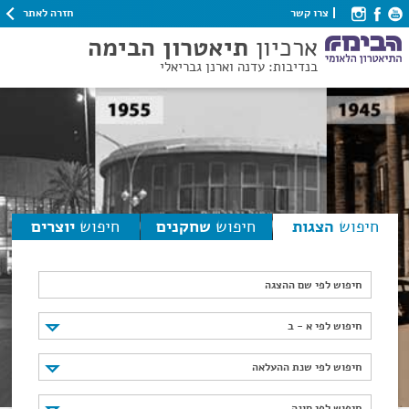
חזרה לאתר
צרו קשר
ארכיון
תיאטרון הבימה
בנדיבות: עדנה וארנן גבריאלי
חיפוש
הצגות
חיפוש
שחקנים
חיפוש
יוצרים
חיפוש לפי שם ההצגה
חיפוש לפי א - ב
חיפוש לפי א - ב
חיפוש לפי שנת ההעלאה
חיפוש לפי שנת ההעלאה
חיפוש לפי סוגה
חיפוש לפי סוגה