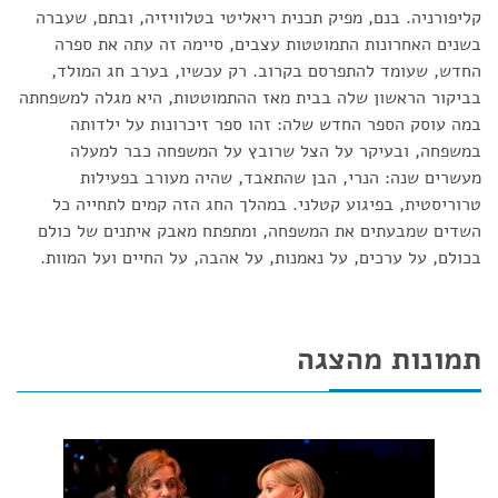
קליפורניה. בנם, מפיק תכנית ריאליטי בטלוויזיה, ובתם, שעברה
בשנים האחרונות התמוטטות עצבים, סיימה זה עתה את ספרה
החדש, שעומד להתפרסם בקרוב. רק עכשיו, בערב חג המולד,
בביקור הראשון שלה בבית מאז ההתמוטטות, היא מגלה למשפחתה
במה עוסק הספר החדש שלה: זהו ספר זיכרונות על ילדותה
במשפחה, ובעיקר על הצל שרובץ על המשפחה כבר למעלה
מעשרים שנה: הנרי, הבן שהתאבד, שהיה מעורב בפעילות
טרוריסטית, בפיגוע קטלני. במהלך החג הזה קמים לתחייה כל
השדים שמבעתים את המשפחה, ומתפתח מאבק איתנים של כולם
בכולם, על ערכים, על נאמנות, על אהבה, על החיים ועל המוות.
תמונות מהצגה