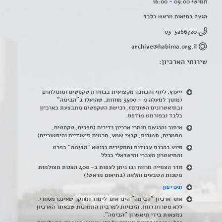
חמישי 09:00 - 16:00
הגעה בתיאום מראש בלבד
03-5266720
archive@habima.org.il
שירותי הארכיון:
ייעוץ, ליווי והכוונה מקצועית בבחירת טקסטים ומונולוגים
(מתוך למעלה מ – 3500 מחזות, שהועלו ב"הבימה"
ובתיאטרונים השונים). רכישת הטקסטים מתבצעת בארכיון
בלבד ובפורמט מודפס.
איתור והנגשת חומרי ארכיון נדירים
(
ספרים, טקסטים,
מסמכים, תמונות, קבצי שמע, סרטים תיעודיים והיסטוריים)
סיוע בהכנת עבודות ותחקירים בנושא "הבימה" בפרט
והתיאטרון העברי והישראלי בכלל
.
חדר הצפייה מרווח ובו ניתן לצפות ב- 400 הצגות מצולמות
משנות השבעים והלאה (בתיאום מראש!)
תעריפון
אתר ארכיון "הבימה" הינו אתר לימוד ומחקר שאיננו מסחרי,
ללא מטרות רווח. הזכויות למרבית התמונות שבאתר הארכיון
נמצאות בידי תיאטרון "הבימה".