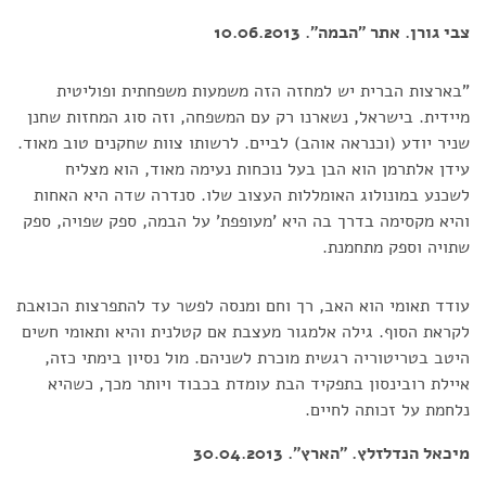
צבי גורן. אתר "הבמה". 10.06.2013
"בארצות הברית יש למחזה הזה משמעות משפחתית ופוליטית
מיידית. בישראל, נשארנו רק עם המשפחה, וזה סוג המחזות שחנן
שניר יודע (וכנראה אוהב) לביים. לרשותו צוות שחקנים טוב מאוד.
עידן אלתרמן הוא הבן בעל נוכחות נעימה מאוד, הוא מצליח
לשכנע במונולוג האומללות העצוב שלו. סנדרה שדה היא האחות
והיא מקסימה בדרך בה היא 'מעופפת' על הבמה, ספק שפויה, ספק
שתויה וספק מתחמנת.
עודד תאומי הוא האב, רך וחם ומנסה לפשר עד להתפרצות הכואבת
לקראת הסוף. גילה אלמגור מעצבת אם קטלנית והיא ותאומי חשים
היטב בטריטוריה רגשית מוכרת לשניהם. מול נסיון בימתי כזה,
איילת רובינסון בתפקיד הבת עומדת בכבוד ויותר מכך, כשהיא
נלחמת על זכותה לחיים.
מיכאל הנדלזלץ. "הארץ". 30.04.2013