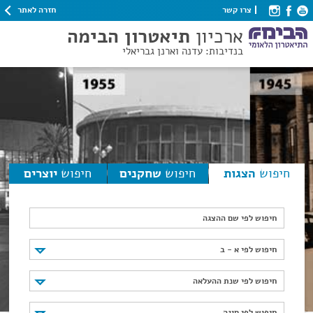
חזרה לאתר
צרו קשר
ארכיון
תיאטרון הבימה
בנדיבות: עדנה וארנן גבריאלי
חיפוש
הצגות
חיפוש
שחקנים
חיפוש
יוצרים
חיפוש לפי שם ההצגה
חיפוש לפי א - ב
חיפוש לפי א - ב
חיפוש לפי שנת ההעלאה
חיפוש לפי שנת ההעלאה
חיפוש לפי סוגה
חיפוש לפי סוגה