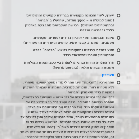
ייעוץ, ליווי והכוונה מקצועית בבחירת טקסטים ומונולוגים
(מתוך למעלה מ – 3500 מחזות, שהועלו ב"הבימה"
ובתיאטרונים השונים). רכישת הטקסטים מתבצעת בארכיון
בלבד ובפורמט מודפס.
איתור והנגשת חומרי ארכיון נדירים
(
ספרים, טקסטים,
מסמכים, תמונות, קבצי שמע, סרטים תיעודיים והיסטוריים)
סיוע בהכנת עבודות ותחקירים בנושא "הבימה" בפרט
והתיאטרון העברי והישראלי בכלל
.
חדר הצפייה מרווח ובו ניתן לצפות ב- 400 הצגות מצולמות
משנות השבעים והלאה (בתיאום מראש!)
תעריפון
אתר ארכיון "הבימה" הינו אתר לימוד ומחקר שאיננו מסחרי,
ללא מטרות רווח. הזכויות למרבית התמונות שבאתר הארכיון
נמצאות בידי תיאטרון "הבימה".
ככל שהופרו זכויות יוצרים על ידי שימוש שעשינו בתצלומים,
ההפרה נעשתה בתום לב. נודה מאוד לכל מי שיודיע לנו על
טעותנו ונתקנה מיד. אנו מכבדים את זכויותיהם של בעלי
זכויות יוצרים ומשקיעים מאמצים באיתורם לצורך שימוש
בחומרים המופיעים באתר, אשר הזכויות עליהן אינן ידועות על
ידנו. כל עוד לא אותרו בעלי הזכויות, השימוש נעשה על פי
סעיף 27א לחוק זכויות יוצרים תשס"ח-2007. אם לדעתכם
נפגעה זכותכם כבעלים של זכויות יוצרים בחומר המופיע באתר
זה, הנכם רשאים לפנות באמצעות דואר אלקטרוני לכתובת: