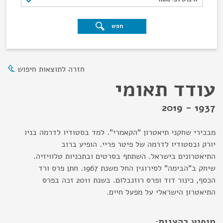
חפש
חזרה לתוצאות חיפוש
עודד תאומי
1937 - 2019
מבכירי שחקני תיאטרון "הקאמרי". למד בסטודיו לדרמה בניו
יורק ובסטודיו לדרמה של פיטר פריי. הופיע ברוב
התיאטרונים בישראל. השתתף בסרטים ובתכניות טלוויזיה.
שיחק ב"הבימה" לסירוגין החל משנת 1967. חתן פרס ורד
הכסף, כינור דוד ופרס רוזנבלום. בשנת 2011 זכה בפרס
התיאטרון הישראלי על מפעל חיים.
מופיע בהצגות: