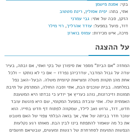
בקי:
אסנת פישמן
אתי, בתה:
יפית אסולין
,
רינת מטטוב
הזקן, סבה של אתי:
גבי עמרני
דוד, פועל במפעל:
עודד אהרליך
,
רוי מילר
מיכה, איש מכירות:
עמוס בוארון
על ההצגה
המחזה "אם הבית" מספר את סיפורן של בקי ואתי, אם ובתה, בעיר
שדה על גבול המדבר, שדרכיהן נפרדו – אם כי לא נותקו – ולכל
אחת מהן תקוות משלה ומציאות קיומית משלה. הבעל-האב נפל
במלחמה. בבית שוכנים הבת, אתי וסבה החולה, המתרפק על תיבת
תמונות וזיכרונות, נוהג כעריץ אך יודע כי נכדתו היא המשענת
האמתית שלו. אתי עובדת במפעל המקומי, שם היא פוגשת עובד
חדש, דוד, גרוש ואב לילד, שמקווה לפתוח דף חדש בחייו. הוא
שוכר חדר בביתה של אתי, אך בואה הבלתי צפוי של האם משבש
את כל מה שאמור להתפתח בינו לבין הבת. מאותו רגע נקלעות
הנפשות התועות לסחרחרת של רגשות ומעשים, שבשיאם חושפים