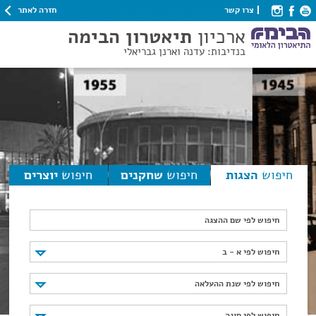
חזרה לאתר
צרו קשר
ארכיון
תיאטרון הבימה
בנדיבות: עדנה וארנן גבריאלי
חיפוש
הצגות
חיפוש
שחקנים
חיפוש
יוצרים
חיפוש לפי שם ההצגה
חיפוש לפי א - ב
חיפוש לפי א - ב
חיפוש לפי שנת ההעלאה
חיפוש לפי שנת ההעלאה
חיפוש לפי סוגה
חיפוש לפי סוגה