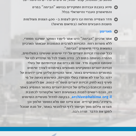
סיוע בהכנת עבודות ותחקירים בנושא "הבימה" בפרט
והתיאטרון העברי והישראלי בכלל
.
חדר הצפייה מרווח ובו ניתן לצפות ב- 400 הצגות מצולמות
משנות השבעים והלאה (בתיאום מראש!)
תעריפון
אתר ארכיון "הבימה" הינו אתר לימוד ומחקר שאיננו מסחרי,
ללא מטרות רווח. הזכויות למרבית התמונות שבאתר הארכיון
נמצאות בידי תיאטרון "הבימה".
ככל שהופרו זכויות יוצרים על ידי שימוש שעשינו בתצלומים,
ההפרה נעשתה בתום לב. נודה מאוד לכל מי שיודיע לנו על
טעותנו ונתקנה מיד. אנו מכבדים את זכויותיהם של בעלי
זכויות יוצרים ומשקיעים מאמצים באיתורם לצורך שימוש
בחומרים המופיעים באתר, אשר הזכויות עליהן אינן ידועות על
ידנו. כל עוד לא אותרו בעלי הזכויות, השימוש נעשה על פי
סעיף 27א לחוק זכויות יוצרים תשס"ח-2007. אם לדעתכם
נפגעה זכותכם כבעלים של זכויות יוצרים בחומר המופיע באתר
זה, הנכם רשאים לפנות באמצעות דואר אלקטרוני לכתובת:
archive@habima.org.il
, בבקשה לחדול מעשיית השימוש
ביצירה/מתן קרדיט. אנא ציינו שם מלא ומספר טלפון וכן
תצרפו צילום מסך וקישור לדף הרלוונטי באתר, על מנת שנוכל
לתקן את הדבר. תודה רבה.