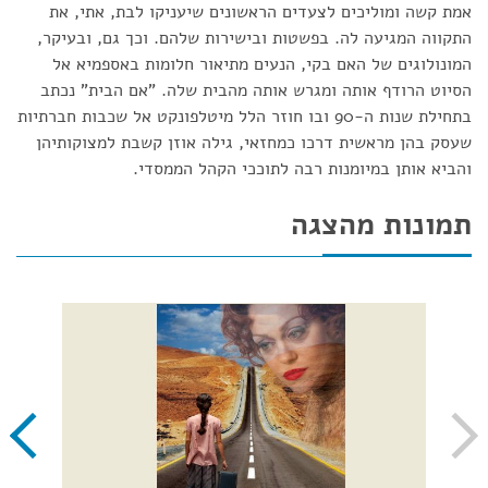
אמת קשה ומוליכים לצעדים הראשונים שיעניקו לבת, אתי, את
התקווה המגיעה לה. בפשטות ובישירות שלהם. וכך גם, ובעיקר,
המונולוגים של האם בקי, הנעים מתיאור חלומות באספמיא אל
הסיוט הרודף אותה ומגרש אותה מהבית שלה. "אם הבית" נכתב
בתחילת שנות ה-90 ובו חוזר הלל מיטלפונקט אל שכבות חברתיות
שעסק בהן מראשית דרכו כמחזאי, גילה אוזן קשבת למצוקותיהן
והביא אותן במיומנות רבה לתוככי הקהל הממסדי.
תמונות מהצגה