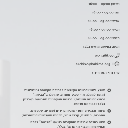
ראשון 09:00 - 16:00
שני 09:00 - 16:00
שלישי 09:00 - 16:00
רביעי 09:00 - 16:00
חמישי 09:00 - 16:00
הגעה בתיאום מראש בלבד
03-5266720
archive@habima.org.il
שירותי הארכיון:
ייעוץ, ליווי והכוונה מקצועית בבחירת טקסטים ומונולוגים
(מתוך למעלה מ – 3500 מחזות, שהועלו ב"הבימה"
ובתיאטרונים השונים). רכישת הטקסטים מתבצעת בארכיון
בלבד ובפורמט מודפס.
איתור והנגשת חומרי ארכיון נדירים
(
ספרים, טקסטים,
מסמכים, תמונות, קבצי שמע, סרטים תיעודיים והיסטוריים)
סיוע בהכנת עבודות ותחקירים בנושא "הבימה" בפרט
והתיאטרון העברי והישראלי בכלל
.