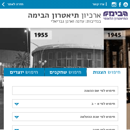
חזרה לאתר
צרו קשר
ארכיון
תיאטרון הבימה
בנדיבות: עדנה וארנן גבריאלי
חיפוש
הצגות
חיפוש
שחקנים
חיפוש
יוצרים
חיפוש לפי שם ההצגה
חיפוש לפי א - ב
חיפוש לפי א - ב
חיפוש לפי שנת ההעלאה
חיפוש לפי שנת ההעלאה
חיפוש לפי סוגה
חיפוש לפי סוגה