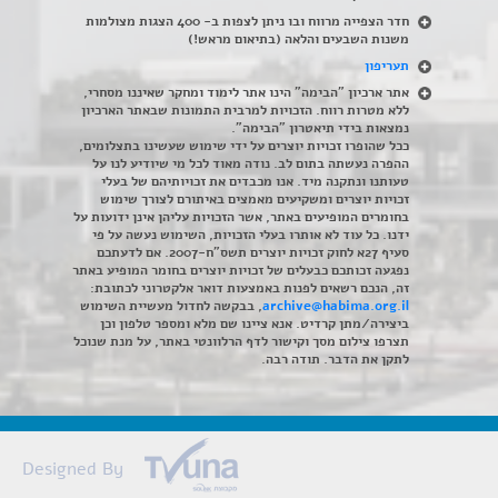
חדר הצפייה מרווח ובו ניתן לצפות ב- 400 הצגות מצולמות
משנות השבעים והלאה (בתיאום מראש!)
תעריפון
אתר ארכיון "הבימה" הינו אתר לימוד ומחקר שאיננו מסחרי,
ללא מטרות רווח. הזכויות למרבית התמונות שבאתר הארכיון
נמצאות בידי תיאטרון "הבימה".
ככל שהופרו זכויות יוצרים על ידי שימוש שעשינו בתצלומים,
ההפרה נעשתה בתום לב. נודה מאוד לכל מי שיודיע לנו על
טעותנו ונתקנה מיד. אנו מכבדים את זכויותיהם של בעלי
זכויות יוצרים ומשקיעים מאמצים באיתורם לצורך שימוש
בחומרים המופיעים באתר, אשר הזכויות עליהן אינן ידועות על
ידנו. כל עוד לא אותרו בעלי הזכויות, השימוש נעשה על פי
סעיף 27א לחוק זכויות יוצרים תשס"ח-2007. אם לדעתכם
נפגעה זכותכם כבעלים של זכויות יוצרים בחומר המופיע באתר
זה, הנכם רשאים לפנות באמצעות דואר אלקטרוני לכתובת:
archive@habima.org.il
, בבקשה לחדול מעשיית השימוש
ביצירה/מתן קרדיט. אנא ציינו שם מלא ומספר טלפון וכן
תצרפו צילום מסך וקישור לדף הרלוונטי באתר, על מנת שנוכל
לתקן את הדבר. תודה רבה.
Designed By