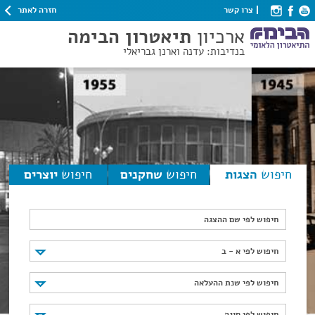
חזרה לאתר
צרו קשר
ארכיון
תיאטרון הבימה
בנדיבות: עדנה וארנן גבריאלי
חיפוש
הצגות
חיפוש
שחקנים
חיפוש
יוצרים
חיפוש לפי שם ההצגה
חיפוש לפי א - ב
חיפוש לפי א - ב
חיפוש לפי שנת ההעלאה
חיפוש לפי שנת ההעלאה
חיפוש לפי סוגה
חיפוש לפי סוגה