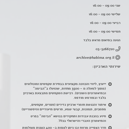
שני 09:00 - 16:00
שלישי 09:00 - 16:00
רביעי 09:00 - 16:00
חמישי 09:00 - 16:00
הגעה בתיאום מראש בלבד
03-5266720
archive@habima.org.il
שירותי הארכיון:
ייעוץ, ליווי והכוונה מקצועית בבחירת טקסטים ומונולוגים
(מתוך למעלה מ – 3500 מחזות, שהועלו ב"הבימה"
ובתיאטרונים השונים). רכישת הטקסטים מתבצעת בארכיון
בלבד ובפורמט מודפס.
איתור והנגשת חומרי ארכיון נדירים
(
ספרים, טקסטים,
מסמכים, תמונות, קבצי שמע, סרטים תיעודיים והיסטוריים)
סיוע בהכנת עבודות ותחקירים בנושא "הבימה" בפרט
והתיאטרון העברי והישראלי בכלל
.
חדר הצפייה מרווח ובו ניתן לצפות ב- 400 הצגות מצולמות