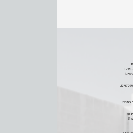
ם
3 מחזות, שהועלו
טים
קסטים,
 בפרט
 ניתן לצפות ב- 400 הצגות
!)