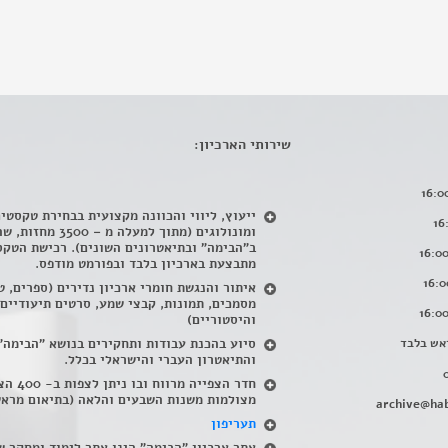
שירותי הארכיון:
ייעוץ, ליווי והכוונה מקצועית בבחירת טקסטי
ומונולוגים (מתוך למעלה מ – 500
ב"הבימה" ובתיאטרונים השונים). רכישת הטקס
מתבצעת בארכיון בלבד ובפורמט מודפס.
איתור והנגשת חומרי ארכיון נדירים
(
ספרים, ט
מסמכים, תמונות, קבצי שמע, סרטים תיעודיים
והיסטוריים)
אש בלבד
סיוע בהכנת עבודות ותחקירים בנושא "הבימה"
והתיאטרון העברי והישראלי בכלל
.
חדר הצפייה מרווח ובו
מצולמות משנות השבעים והלאה (בתיאום מראש
archive@hab
תעריפון