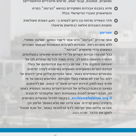
מסמכים, תמונות, קבצי שמע, סרטים תיעודיים והיסטוריים)
סיוע בהכנת עבודות ותחקירים בנושא "הבימה" בפרט
והתיאטרון העברי והישראלי בכלל
.
חדר הצפייה מרווח ובו ניתן לצפות ב- 400 הצגות מצולמות
משנות השבעים והלאה (בתיאום מראש!)
תעריפון
אתר ארכיון "הבימה" הינו אתר לימוד ומחקר שאיננו מסחרי,
ללא מטרות רווח. הזכויות למרבית התמונות שבאתר הארכיון
נמצאות בידי תיאטרון "הבימה".
ככל שהופרו זכויות יוצרים על ידי שימוש שעשינו בתצלומים,
ההפרה נעשתה בתום לב. נודה מאוד לכל מי שיודיע לנו על
טעותנו ונתקנה מיד. אנו מכבדים את זכויותיהם של בעלי
זכויות יוצרים ומשקיעים מאמצים באיתורם לצורך שימוש
בחומרים המופיעים באתר, אשר הזכויות עליהן אינן ידועות על
ידנו. כל עוד לא אותרו בעלי הזכויות, השימוש נעשה על פי
סעיף 27א לחוק זכויות יוצרים תשס"ח-2007. אם לדעתכם
נפגעה זכותכם כבעלים של זכויות יוצרים בחומר המופיע באתר
זה, הנכם רשאים לפנות באמצעות דואר אלקטרוני לכתובת:
archive@habima.org.il
, בבקשה לחדול מעשיית השימוש
ביצירה/מתן קרדיט. אנא ציינו שם מלא ומספר טלפון וכן
תצרפו צילום מסך וקישור לדף הרלוונטי באתר, על מנת שנוכל
לתקן את הדבר. תודה רבה.