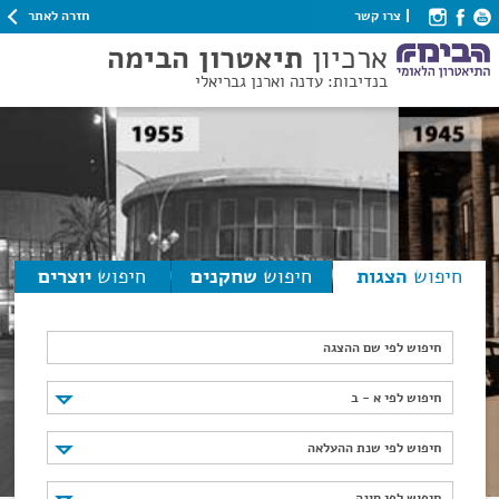
חזרה לאתר
צרו קשר
ארכיון
תיאטרון הבימה
בנדיבות: עדנה וארנן גבריאלי
חיפוש
הצגות
חיפוש
שחקנים
חיפוש
יוצרים
חיפוש לפי שם ההצגה
חיפוש לפי א - ב
חיפוש לפי א - ב
חיפוש לפי שנת ההעלאה
חיפוש לפי שנת ההעלאה
חיפוש לפי סוגה
חיפוש לפי סוגה