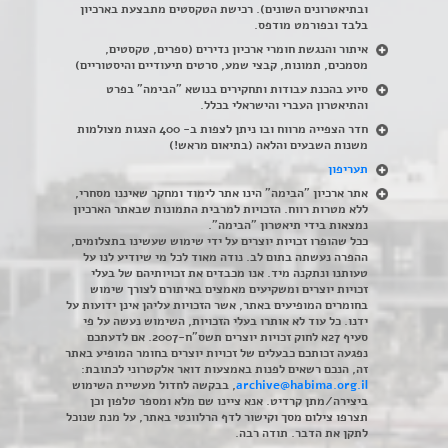
ובתיאטרונים השונים). רכישת הטקסטים מתבצעת בארכיון
בלבד ובפורמט מודפס.
איתור והנגשת חומרי ארכיון נדירים
(
ספרים, טקסטים,
מסמכים, תמונות, קבצי שמע, סרטים תיעודיים והיסטוריים)
סיוע בהכנת עבודות ותחקירים בנושא "הבימה" בפרט
והתיאטרון העברי והישראלי בכלל
.
חדר הצפייה מרווח ובו ניתן לצפות ב- 400 הצגות מצולמות
משנות השבעים והלאה (בתיאום מראש!)
תעריפון
אתר ארכיון "הבימה" הינו אתר לימוד ומחקר שאיננו מסחרי,
ללא מטרות רווח. הזכויות למרבית התמונות שבאתר הארכיון
נמצאות בידי תיאטרון "הבימה".
ככל שהופרו זכויות יוצרים על ידי שימוש שעשינו בתצלומים,
ההפרה נעשתה בתום לב. נודה מאוד לכל מי שיודיע לנו על
טעותנו ונתקנה מיד. אנו מכבדים את זכויותיהם של בעלי
זכויות יוצרים ומשקיעים מאמצים באיתורם לצורך שימוש
בחומרים המופיעים באתר, אשר הזכויות עליהן אינן ידועות על
ידנו. כל עוד לא אותרו בעלי הזכויות, השימוש נעשה על פי
סעיף 27א לחוק זכויות יוצרים תשס"ח-2007. אם לדעתכם
נפגעה זכותכם כבעלים של זכויות יוצרים בחומר המופיע באתר
זה, הנכם רשאים לפנות באמצעות דואר אלקטרוני לכתובת:
archive@habima.org.il
, בבקשה לחדול מעשיית השימוש
ביצירה/מתן קרדיט. אנא ציינו שם מלא ומספר טלפון וכן
תצרפו צילום מסך וקישור לדף הרלוונטי באתר, על מנת שנוכל
לתקן את הדבר. תודה רבה.