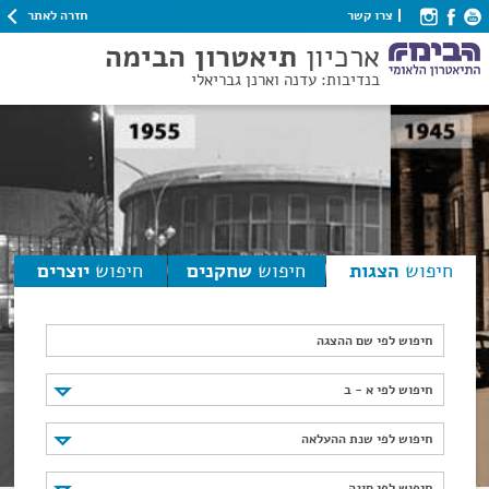
חזרה לאתר
צרו קשר
ארכיון
תיאטרון הבימה
בנדיבות: עדנה וארנן גבריאלי
חיפוש
הצגות
חיפוש
שחקנים
חיפוש
יוצרים
חיפוש לפי שם ההצגה
חיפוש לפי א - ב
חיפוש לפי א - ב
חיפוש לפי שנת ההעלאה
חיפוש לפי שנת ההעלאה
חיפוש לפי סוגה
חיפוש לפי סוגה