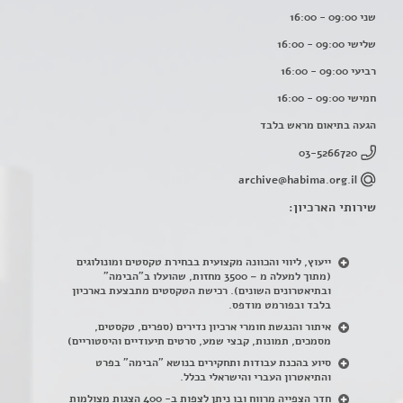
שני 09:00 - 16:00
שלישי 09:00 - 16:00
רביעי 09:00 - 16:00
חמישי 09:00 - 16:00
הגעה בתיאום מראש בלבד
03-5266720
archive@habima.org.il
שירותי הארכיון:
ייעוץ, ליווי והכוונה מקצועית בבחירת טקסטים ומונולוגים
(מתוך למעלה מ – 3500 מחזות, שהועלו ב"הבימה"
ובתיאטרונים השונים). רכישת הטקסטים מתבצעת בארכיון
בלבד ובפורמט מודפס.
איתור והנגשת חומרי ארכיון נדירים
(
ספרים, טקסטים,
מסמכים, תמונות, קבצי שמע, סרטים תיעודיים והיסטוריים)
סיוע בהכנת עבודות ותחקירים בנושא "הבימה" בפרט
והתיאטרון העברי והישראלי בכלל
.
חדר הצפייה מרווח ובו ניתן לצפות ב- 400 הצגות מצולמות