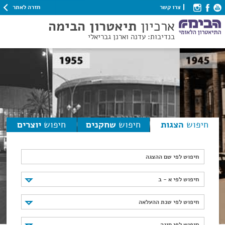
חזרה לאתר
צרו קשר
ארכיון
תיאטרון הבימה
בנדיבות: עדנה וארנן גבריאלי
חיפוש
הצגות
חיפוש
שחקנים
חיפוש
יוצרים
חיפוש לפי שם ההצגה
חיפוש לפי א - ב
חיפוש לפי א - ב
חיפוש לפי שנת ההעלאה
חיפוש לפי שנת ההעלאה
חיפוש לפי סוגה
חיפוש לפי סוגה