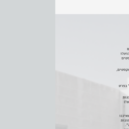
ם
3 מחזות, שהועלו
טים
קסטים,
 בפרט
 ניתן לצפות ב- 400 הצגות
!)
איננו
ונות
".