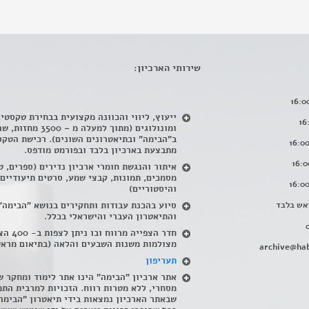
שירותי הארכיון:
ייעוץ, ליווי והכוונה מקצועית בבחירת טקסטי
ומונולוגים (מתוך למעלה מ – 500
ב"הבימה" ובתיאטרונים השונים). רכישת הטקס
מתבצעת בארכיון בלבד ובפורמט מודפס.
איתור והנגשת חומרי ארכיון נדירים
(
ספרים, ט
מסמכים, תמונות, קבצי שמע, סרטים תיעודיים
והיסטוריים)
אש בלבד
סיוע בהכנת עבודות ותחקירים בנושא "הבימה"
והתיאטרון העברי והישראלי בכלל
.
חדר הצפייה מרווח ובו
מצולמות משנות השבעים והלאה (בתיאום מראש
archive@hab
תעריפון
אתר ארכיון "הבימה" הינו אתר לימוד ומחקר ש
מסחרי, ללא מטרות רווח. הזכויות למרבית התמ
שבאתר הארכיון נמצאות בידי תיאטרון "הבימה