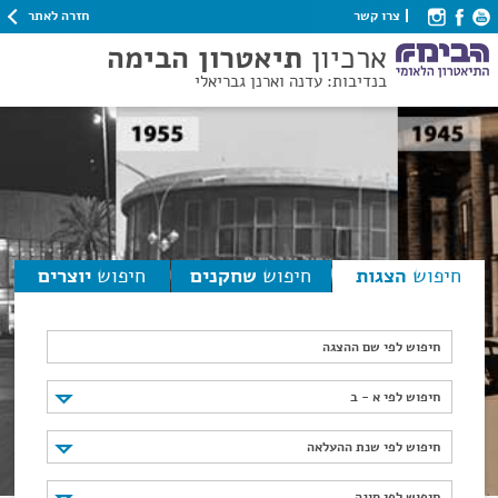
חזרה לאתר
צרו קשר
ארכיון
תיאטרון הבימה
בנדיבות: עדנה וארנן גבריאלי
חיפוש
הצגות
חיפוש
שחקנים
חיפוש
יוצרים
חיפוש לפי שם ההצגה
חיפוש לפי א - ב
חיפוש לפי א - ב
חיפוש לפי שנת ההעלאה
חיפוש לפי שנת ההעלאה
חיפוש לפי סוגה
חיפוש לפי סוגה