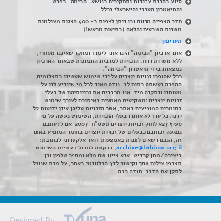
סיוע בהכנת עבודות ותחקירים בנושא "הבימה" בפרט
והתיאטרון העברי והישראלי בכלל
.
חדר הצפייה מרווח ובו ניתן לצפות ב- 400 הצגות מצולמות
משנות השבעים והלאה (בתיאום מראש!)
תעריפון
אתר ארכיון "הבימה" הינו אתר לימוד ומחקר שאיננו מסחרי,
ללא מטרות רווח. הזכויות למרבית התמונות שבאתר הארכיון
נמצאות בידי תיאטרון "הבימה".
ככל שהופרו זכויות יוצרים על ידי שימוש שעשינו בתצלומים,
ההפרה נעשתה בתום לב. נודה מאוד לכל מי שיודיע לנו על
טעותנו ונתקנה מיד. אנו מכבדים את זכויותיהם של בעלי
זכויות יוצרים ומשקיעים מאמצים באיתורם לצורך שימוש
בחומרים המופיעים באתר, אשר הזכויות עליהן אינן ידועות על
ידנו. כל עוד לא אותרו בעלי הזכויות, השימוש נעשה על פי
סעיף 27א לחוק זכויות יוצרים תשס"ח-2007. אם לדעתכם
נפגעה זכותכם כבעלים של זכויות יוצרים בחומר המופיע באתר
זה, הנכם רשאים לפנות באמצעות דואר אלקטרוני לכתובת:
archive@habima.org.il
, בבקשה לחדול מעשיית השימוש
ביצירה/מתן קרדיט. אנא ציינו שם מלא ומספר טלפון וכן
תצרפו צילום מסך וקישור לדף הרלוונטי באתר, על מנת שנוכל
לתקן את הדבר. תודה רבה.
Designed By