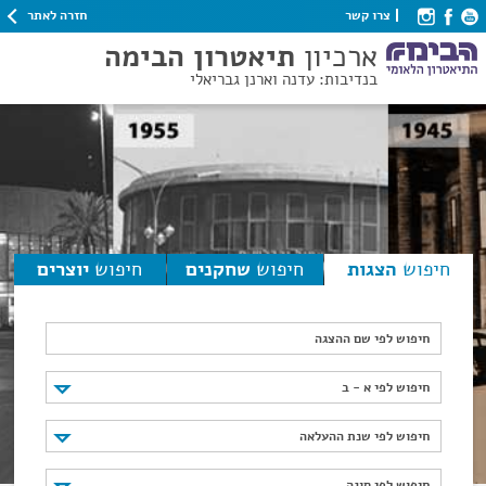
חזרה לאתר
צרו קשר
ארכיון
תיאטרון הבימה
בנדיבות: עדנה וארנן גבריאלי
חיפוש
הצגות
חיפוש
שחקנים
חיפוש
יוצרים
חיפוש לפי שם ההצגה
חיפוש לפי א - ב
חיפוש לפי א - ב
חיפוש לפי שנת ההעלאה
חיפוש לפי שנת ההעלאה
חיפוש לפי סוגה
חיפוש לפי סוגה