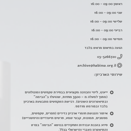
ראשון 09:00 - 16:00
שני 09:00 - 16:00
שלישי 09:00 - 16:00
רביעי 09:00 - 16:00
חמישי 09:00 - 16:00
הגעה בתיאום מראש בלבד
03-5266720
archive@habima.org.il
שירותי הארכיון:
ייעוץ, ליווי והכוונה מקצועית בבחירת טקסטים ומונולוגים
(מתוך למעלה מ – 3500 מחזות, שהועלו ב"הבימה"
ובתיאטרונים השונים). רכישת הטקסטים מתבצעת בארכיון
בלבד ובפורמט מודפס.
איתור והנגשת חומרי ארכיון נדירים
(
ספרים, טקסטים,
מסמכים, תמונות, קבצי שמע, סרטים תיעודיים והיסטוריים)
סיוע בהכנת עבודות ותחקירים בנושא "הבימה" בפרט
והתיאטרון העברי והישראלי בכלל
.