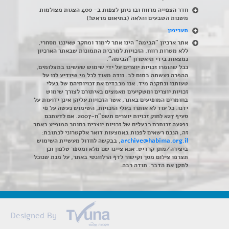
חדר הצפייה מרווח ובו ניתן לצפות ב- 400 הצגות מצולמות
משנות השבעים והלאה (בתיאום מראש!)
תעריפון
אתר ארכיון "הבימה" הינו אתר לימוד ומחקר שאיננו מסחרי,
ללא מטרות רווח. הזכויות למרבית התמונות שבאתר הארכיון
נמצאות בידי תיאטרון "הבימה".
ככל שהופרו זכויות יוצרים על ידי שימוש שעשינו בתצלומים,
ההפרה נעשתה בתום לב. נודה מאוד לכל מי שיודיע לנו על
טעותנו ונתקנה מיד. אנו מכבדים את זכויותיהם של בעלי
זכויות יוצרים ומשקיעים מאמצים באיתורם לצורך שימוש
בחומרים המופיעים באתר, אשר הזכויות עליהן אינן ידועות על
ידנו. כל עוד לא אותרו בעלי הזכויות, השימוש נעשה על פי
סעיף 27א לחוק זכויות יוצרים תשס"ח-2007. אם לדעתכם
נפגעה זכותכם כבעלים של זכויות יוצרים בחומר המופיע באתר
זה, הנכם רשאים לפנות באמצעות דואר אלקטרוני לכתובת:
archive@habima.org.il
, בבקשה לחדול מעשיית השימוש
ביצירה/מתן קרדיט. אנא ציינו שם מלא ומספר טלפון וכן
תצרפו צילום מסך וקישור לדף הרלוונטי באתר, על מנת שנוכל
לתקן את הדבר. תודה רבה.
Designed By