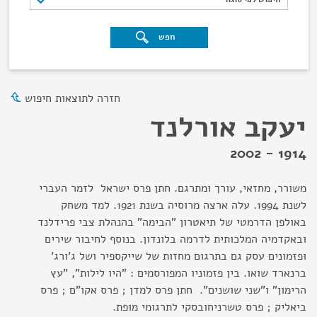
חפש
חזרה לתוצאות חיפוש
יעקב אורלנד
1914 - 2002
משורר, מחזאי, עורך ומתרגם. חתן פרס ישראל לזמר העברי
לשנת 1994. עלה ארצה מרוסיה בשנת 1921. למד משחק
באולפן הדרמטי של תיאטרון "הבימה" בהנהלת צבי פרידלנד
ובאקדמיה המלכותית לדרמה בלונדון. בנוסף לחיבור שירים
ופזמונים עסק גם בתרגום מחזות של שייקספיר ושל ג'ורג'
ברנארד שואו. בין פזמוניו המפורסמים : "היו לילות", "עץ
הרימון" ו"שני שושנים". חתן פרס למדן ; פרס אקו"ם ; פרס
ביאליק ; פרס טשרניחובסקי לתרגומי מופת.