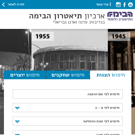
חזרה לאתר
צרו קשר
ארכיון
תיאטרון הבימה
בנדיבות: עדנה וארנן גבריאלי
חיפוש
הצגות
חיפוש
שחקנים
חיפוש
יוצרים
חיפוש לפי שם ההצגה
חיפוש לפי א - ב
חיפוש לפי א - ב
חיפוש לפי שנת ההעלאה
חיפוש לפי שנת ההעלאה
חיפוש לפי סוגה
חיפוש לפי סוגה