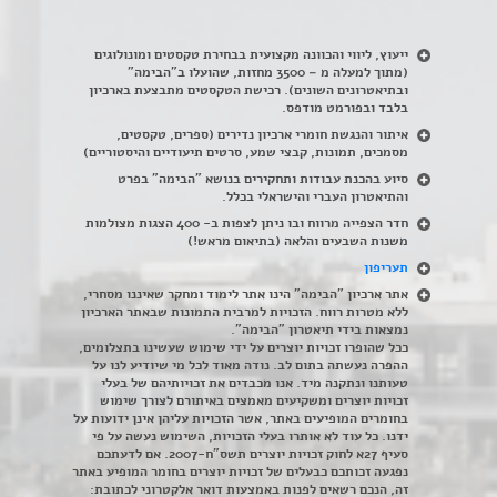
ייעוץ, ליווי והכוונה מקצועית בבחירת טקסטים ומונולוגים
(מתוך למעלה מ – 3500 מחזות, שהועלו ב"הבימה"
ובתיאטרונים השונים). רכישת הטקסטים מתבצעת בארכיון
בלבד ובפורמט מודפס.
איתור והנגשת חומרי ארכיון נדירים
(
ספרים, טקסטים,
מסמכים, תמונות, קבצי שמע, סרטים תיעודיים והיסטוריים)
סיוע בהכנת עבודות ותחקירים בנושא "הבימה" בפרט
והתיאטרון העברי והישראלי בכלל
.
חדר הצפייה מרווח ובו ניתן לצפות ב- 400 הצגות מצולמות
משנות השבעים והלאה (בתיאום מראש!)
תעריפון
אתר ארכיון "הבימה" הינו אתר לימוד ומחקר שאיננו מסחרי,
ללא מטרות רווח. הזכויות למרבית התמונות שבאתר הארכיון
נמצאות בידי תיאטרון "הבימה".
ככל שהופרו זכויות יוצרים על ידי שימוש שעשינו בתצלומים,
ההפרה נעשתה בתום לב. נודה מאוד לכל מי שיודיע לנו על
טעותנו ונתקנה מיד. אנו מכבדים את זכויותיהם של בעלי
זכויות יוצרים ומשקיעים מאמצים באיתורם לצורך שימוש
בחומרים המופיעים באתר, אשר הזכויות עליהן אינן ידועות על
ידנו. כל עוד לא אותרו בעלי הזכויות, השימוש נעשה על פי
סעיף 27א לחוק זכויות יוצרים תשס"ח-2007. אם לדעתכם
נפגעה זכותכם כבעלים של זכויות יוצרים בחומר המופיע באתר
זה, הנכם רשאים לפנות באמצעות דואר אלקטרוני לכתובת: