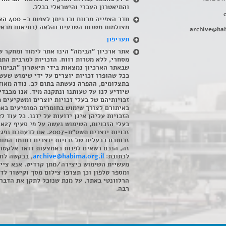
והתיאטרון העברי והישראלי בכלל
.
חדר הצפייה מרווח ובו
מצולמות משנות השבעים והלאה (בתיאום מראש
archive@hab
תעריפון
אתר ארכיון "הבימה" הינו אתר לימוד ומחקר ש
מסחרי, ללא מטרות רווח. הזכויות למרבית התמ
שבאתר הארכיון נמצאות בידי תיאטרון "הבימה
ככל שהופרו זכויות יוצרים על ידי שימוש שעשי
בתצלומים, ההפרה נעשתה בתום לב. נודה מאוד
שיודיע לנו על טעותנו ונתקנה מיד. אנו מכבדי
זכויותיהם של בעלי זכויות יוצרים ומשקיעים 
באיתורם לצורך שימוש בחומרים המופיעים בא
הזכויות עליהן אינן ידועות על ידנו. כל עוד ל
בעלי הזכויו
זכויות יוצרים תשס"ח-2007. אם לדעתכם 
זכותכם כבעלים של זכויות יוצרים בחומר המופ
זה, הנכם רשאים לפנות באמצעות דואר אלקטרו
לכתובת:
archive@habima.org.il
, בבקשה לח
מעשיית השימוש ביצירה/מתן קרדיט. אנא ציינ
ומספר טלפון וכן תצרפו צילום מסך וקישור לד
הרלוונטי באתר, על מנת שנוכל לתקן את הדבר.
רבה.