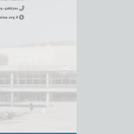
03-5266720
ima.org.il