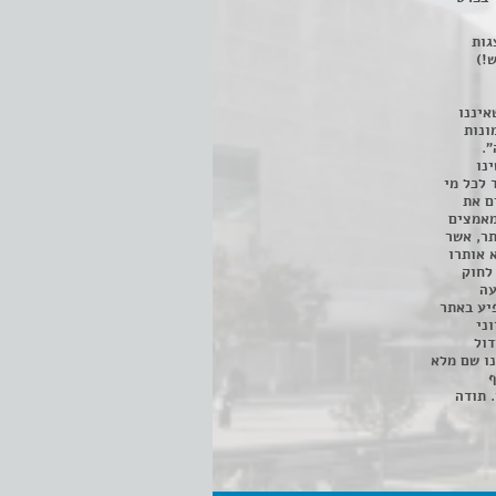
 ניתן לצפות ב- 400 הצגות
!)
איננו
ונות
".
נו
 לכל מי
ם את
מאמצים
תר, אשר
א אותרו
ת, השימוש נעשה על פי סעיף 27א לחוק
נפגעה
יע באתר
ני
דול
ו שם מלא
ף
 תודה