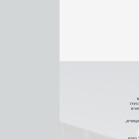
ם
3 מחזות, שהועלו
טים
קסטים,
 בפרט