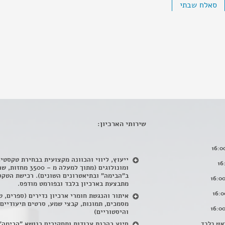
סאלח שבתי
שירותי הארכיון:
ייעוץ, ליווי והכוונה מקצועית בבחירת טקסטי
ומונולוגים (מתוך למעלה מ – 500
ב"הבימה" ובתיאטרונים השונים). רכישת הטקס
מתבצעת בארכיון בלבד ובפורמט מודפס.
איתור והנגשת חומרי ארכיון נדירים
(
ספרים, ט
מסמכים, תמונות, קבצי שמע, סרטים תיעודיים
והיסטוריים)
אש בלבד
סיוע בהכנת עבודות ותחקירים בנושא "הבימה"