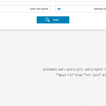
נת ההעלאה
חיפוש לפי סוגה
ת ההעלאה
חיפוש לפי סוגה
חפש
די להקת כרמון. כיהן כיושב ראש התאחדות
ס "כינור דוד" ופרס "ורד הכסף".