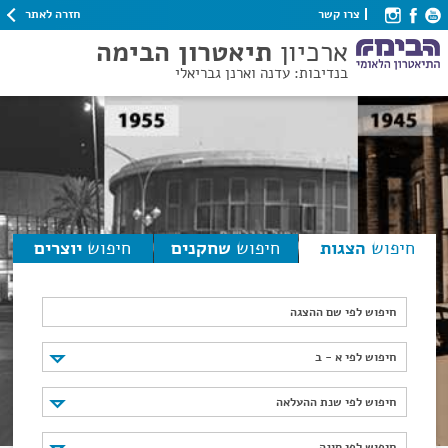
חזרה לאתר
צרו קשר
ארכיון
תיאטרון הבימה
בנדיבות: עדנה וארנן גבריאלי
חיפוש
הצגות
חיפוש
שחקנים
חיפוש
יוצרים
חיפוש לפי שם ההצגה
חיפוש לפי א - ב
חיפוש לפי א - ב
חיפוש לפי שנת ההעלאה
חיפוש לפי שנת ההעלאה
חיפוש לפי סוגה
חיפוש לפי סוגה