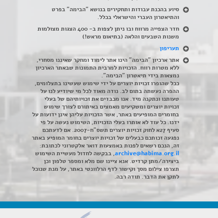
סיוע בהכנת עבודות ותחקירים בנושא "הבימה" בפרט
והתיאטרון העברי והישראלי בכלל
.
חדר הצפייה מרווח ובו ניתן לצפות ב- 400 הצגות מצולמות
משנות השבעים והלאה (בתיאום מראש!)
תעריפון
אתר ארכיון "הבימה" הינו אתר לימוד ומחקר שאיננו מסחרי,
ללא מטרות רווח. הזכויות למרבית התמונות שבאתר הארכיון
נמצאות בידי תיאטרון "הבימה".
ככל שהופרו זכויות יוצרים על ידי שימוש שעשינו בתצלומים,
ההפרה נעשתה בתום לב. נודה מאוד לכל מי שיודיע לנו על
טעותנו ונתקנה מיד. אנו מכבדים את זכויותיהם של בעלי
זכויות יוצרים ומשקיעים מאמצים באיתורם לצורך שימוש
בחומרים המופיעים באתר, אשר הזכויות עליהן אינן ידועות על
ידנו. כל עוד לא אותרו בעלי הזכויות, השימוש נעשה על פי
סעיף 27א לחוק זכויות יוצרים תשס"ח-2007. אם לדעתכם
נפגעה זכותכם כבעלים של זכויות יוצרים בחומר המופיע באתר
זה, הנכם רשאים לפנות באמצעות דואר אלקטרוני לכתובת:
archive@habima.org.il
, בבקשה לחדול מעשיית השימוש
ביצירה/מתן קרדיט. אנא ציינו שם מלא ומספר טלפון וכן
תצרפו צילום מסך וקישור לדף הרלוונטי באתר, על מנת שנוכל
לתקן את הדבר. תודה רבה.