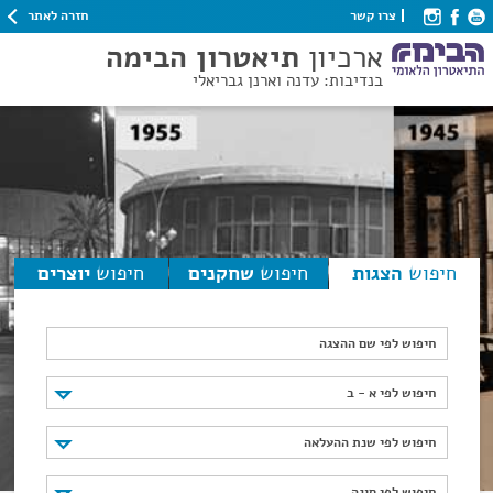
חזרה לאתר
צרו קשר
ארכיון
תיאטרון הבימה
בנדיבות: עדנה וארנן גבריאלי
חיפוש
הצגות
חיפוש
שחקנים
חיפוש
יוצרים
חיפוש לפי שם ההצגה
חיפוש לפי א - ב
חיפוש לפי א - ב
חיפוש לפי שנת ההעלאה
חיפוש לפי שנת ההעלאה
חיפוש לפי סוגה
חיפוש לפי סוגה