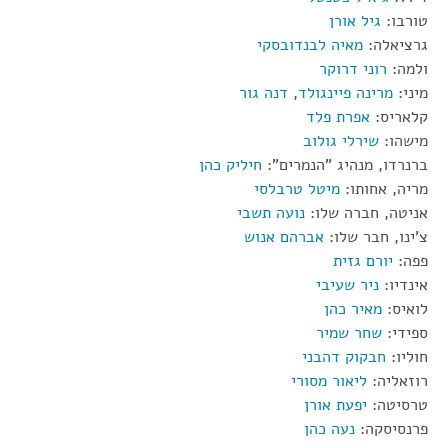
טורבו:
גיל אורן
גרציאלה:
מאיה לבנדובסקי
ולמה:
רוני דרוקר
מיני:
מרינה פיינגולד
,
דנה גור
קלאריס:
אפרת פלד
מישהו:
שירלי גולוב
ברנרדו, מנהיג "הנמרים":
חיליק כהן
מריה, אחותו:
מיטל טרבלסי
אניטה, חברה שלו:
נועה תשבי
צ'ינו, חבר שלו:
אברהם אנוש
פפה:
יורם גזית
אינדיו:
ניר שעיבי
לואיס:
מאיר כהן
ספידי:
שחר שמיר
חוליו:
חבקוק דהבני
רוזאליה:
ליאור מסורי
טרסיטה:
יפעת אורן
פרנסיסקה:
נעה כהן