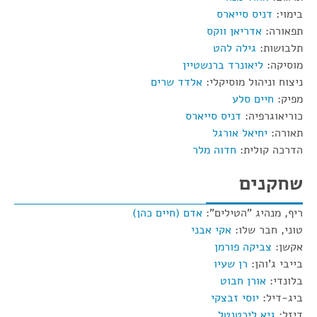
בימוי:
דניס סייארס
תפאורה:
אדריאן ווקס
תלבושות:
גילה להט
מוסיקה:
ליאונרד ברנשטיין
ניצוח וניהול מוסיקלי:
אלדד שרים
מפיק:
חיים סלע
כוריאוגרפיה:
דניס סייארס
תאורה:
יחיאל אורגל
הדרכה קולית:
חדוה מלר
שחקנים
ריף, מנהיג "הטילים":
אדם (חיים כהן)
טוני, חבר שלו:
אקי אבני
אקשן:
צביקה פורמן
בייבי ג'והן:
רן שעיו
בלונדי:
אורן חבוט
ביג-דיל:
יוסי זבצקי
דיזל:
גיא ליכטנטל