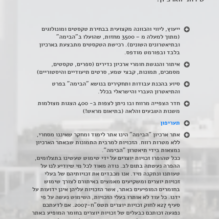
ייעוץ, ליווי והכוונה מקצועית בבחירת טקסטים ומונולוגים
(מתוך למעלה מ – 3500 מחזות, שהועלו ב"הבימה"
ובתיאטרונים השונים). רכישת הטקסטים מתבצעת בארכיון
בלבד ובפורמט מודפס.
איתור והנגשת חומרי ארכיון נדירים
(
ספרים, טקסטים,
מסמכים, תמונות, קבצי שמע, סרטים תיעודיים והיסטוריים)
סיוע בהכנת עבודות ותחקירים בנושא "הבימה" בפרט
והתיאטרון העברי והישראלי בכלל
.
חדר הצפייה מרווח ובו ניתן לצפות ב- 400 הצגות מצולמות
משנות השבעים והלאה (בתיאום מראש!)
תעריפון
אתר ארכיון "הבימה" הינו אתר לימוד ומחקר שאיננו מסחרי,
ללא מטרות רווח. הזכויות למרבית התמונות שבאתר הארכיון
נמצאות בידי תיאטרון "הבימה".
ככל שהופרו זכויות יוצרים על ידי שימוש שעשינו בתצלומים,
ההפרה נעשתה בתום לב. נודה מאוד לכל מי שיודיע לנו על
טעותנו ונתקנה מיד. אנו מכבדים את זכויותיהם של בעלי
זכויות יוצרים ומשקיעים מאמצים באיתורם לצורך שימוש
בחומרים המופיעים באתר, אשר הזכויות עליהן אינן ידועות על
ידנו. כל עוד לא אותרו בעלי הזכויות, השימוש נעשה על פי
סעיף 27א לחוק זכויות יוצרים תשס"ח-2007. אם לדעתכם
נפגעה זכותכם כבעלים של זכויות יוצרים בחומר המופיע באתר