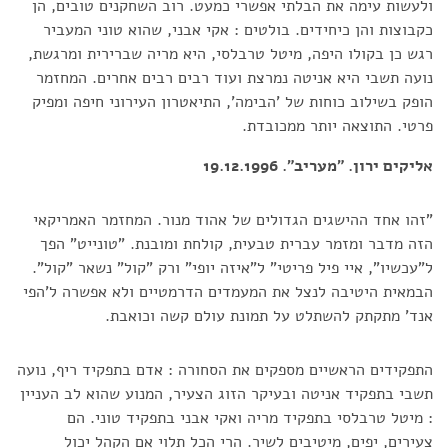
ולעשות עימה את הבלתי אפשרי כמעט. רוב השחקנים טובים, הן
כקבוצות והן כיחידים. בולטים : אקי אבני, שהוא טוני המעביר
רגש כן בקולו היפה, מיטל טרבלסי, היא מריה שברירית ומרגשת,
נועה תשבי היא אניטה נמרצת ועוד רבים רבים אחרים. המחזמר
הופק בשילוב כוחות של 'הבימה', התיאטרון העירוני חיפה ומפיק
פרטי. התוצאה יותר ממכובדת.
אליקים ירון. "מעריב". 19.12.1996
"זהו אחד ההישגים הגדולים של אהוד מנור. המחזמר האמריקאי
הזה מדבר ומזמר עברית טבעית, קולחת ומובנת. "טונייט" הפך
ל"עכשיו", איי פיל פריטי" ל"איזה יופי" ורק "קול" נשאר "קול".
הבמאית היטיבה לנצל את המעמדים הדרמטיים ולא אפשרה ל'הפי
אנד' מתקתק להשתלט על תמונת עולם קשה וכואבת.
התפקידים הראשיים מספקים את הסחורה : אדם בתפקיד ריף, נועה
תשבי בתפקיד אניטה ובעיקר הזוג הצעיר, המנוע שהוא לב העניין
: מיטל טרבלסי בתפקיד מריה ואקי אבני בתפקיד טוני. הם
צעירים, יפים, מיטיבים לשיר. הרי הכל תלוי אם הקהל יכול