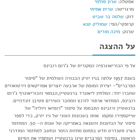
אסטלה:
שרון סולמי
מרגריטה:
שרית אמיתי
דוק:
שלמה בר שביט
קרופקי/הפי:
שמוליק טנא
שרנק:
מיכה מורים
על ההצגה
על פי הכוריאוגרפיה המקורית של ג'רום רובינס
בשנת 1957 עלתה בניו יורק הבכורה העולמית של "סיפור
הפרברים"- יצירת המופת של ארבעה יוצרים אמריקאים וירטואוזים
שחברו יחד: המלחין ליאונרד ברנשטיין,הבמאי והכוריאוגרף ג'רום
רובינס, המחזאי ארתור לורנץ וומחבר השירים סטיבן זונדהיים.
ברנשטיין ורובינס התבססו על סיפור "רומיאו ויוליה" של
שייקספירו ומקמו אותו בשכונות העוני של ניו יורק, כדי לספר
סיפור על הגזענות והשנאה באמריקה של שנות ה- 50. המחזמר
הציג סטנדרט חדש בתחום מחזות הזמר ונחשב למחזמר המודרני
הראשון. בסיפור הפרברים שינו ברנשטיין ושותפיו את הסיום