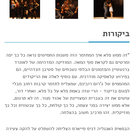
ביקורות
"זה ממש פלא איך המחזמר הזה משנות החמישים נראה כל כך יפה
ומרשים גם לקראת סוף המאה. המוזיקה המדהימה של לאונרד
ברנשטיין והפזמונים הבלתי נשכחים של סטיבן זונדהיים, הם
בפירוש קלאסיקה מודרנית. עם נוסיף לאלה את הריקודים
המהממים של ג'רום רובינס, שמצליח לתזמר קרבות רחוב מבלי
לפגום בריקוד - הרי שזה באמת פלא על כל פלא. ואחרי דור,
עושים את זה בעברית המצויינת של אהוד מנור. זה לא תרגום,
אלא ממש יצירה בפני עצמה, כל כך קולחת, כל כך עכשווית וכל כך
מוזיקלית. זהו מרכיב חשוב בהצלחה.
הבמאית האנגליה דניס סייארס הצליחה להשתלט על להקה צעירה