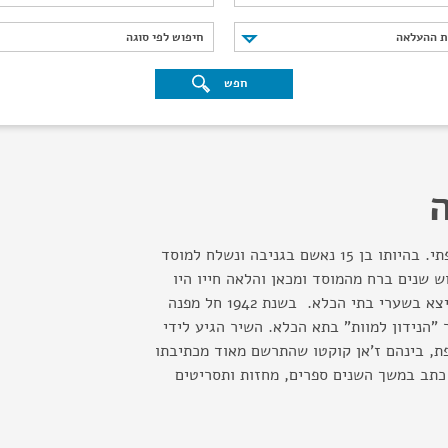
נת ההעלאה
חיפוש לפי סוגה
ת ההעלאה
חיפוש לפי סוגה
חפש
ה
סופר, מחזאי ומשורר צרפתי. בהיותו בן 15 נאשם בגניבה ונשלח למוסד
ש שנים ברח מהמוסד ומכאן והלאה חייו היו
קשורים בפשע והוא בא ויצא בשערי בתי הכלא. בשנת 1942 חל מפנה
 "הנידון למוות" בתא הכלא. השיר הגיע לידי
ת, בינהם ז'אן קוקטו שהתרשם מאוד מכתיבתו
כתב במשך השנים ספרים, מחזות ותסריטים