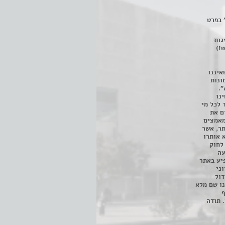
 בפרט
 ניתן לצפות ב- 400 הצגות
!)
איננו
ונות
".
נו
 לכל מי
ם את
מאמצים
תר, אשר
א אותרו
ת, השימוש נעשה על פי סעיף 27א לחוק
נפגעה
יע באתר
ני
דול
ו שם מלא
ף
 תודה