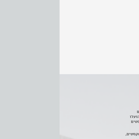
ם
3 מחזות, שהועלו
טים
קסטים,