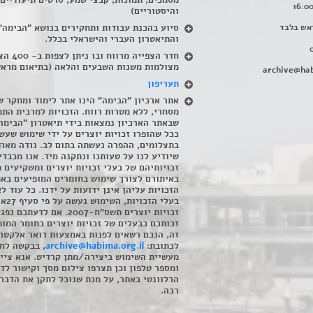
מסמכים, תמונות, קבצי שמע, סרטים תיעודיים
והיסטוריים)
אש בלבד
סיוע בהכנת עבודות ותחקירים בנושא "הבימה"
והתיאטרון העברי והישראלי בכלל
.
חדר הצפייה מרווח ובו
מצולמות משנות השבעים והלאה (בתיאום מראש
archive@hab
תעריפון
אתר ארכיון "הבימה" הינו אתר לימוד ומחקר ש
מסחרי, ללא מטרות רווח. הזכויות למרבית התמ
שבאתר הארכיון נמצאות בידי תיאטרון "הבימה
ככל שהופרו זכויות יוצרים על ידי שימוש שעשי
בתצלומים, ההפרה נעשתה בתום לב. נודה מאוד
שיודיע לנו על טעותנו ונתקנה מיד. אנו מכבדי
זכויותיהם של בעלי זכויות יוצרים ומשקיעים 
באיתורם לצורך שימוש בחומרים המופיעים בא
הזכויות עליהן אינן ידועות על ידנו. כל עוד ל
בעלי הזכויו
זכויות יוצרים תשס"ח-2007. אם לדעתכם 
זכותכם כבעלים של זכויות יוצרים בחומר המופ
זה, הנכם רשאים לפנות באמצעות דואר אלקטרו
לכתובת:
archive@habima.org.il
, בבקשה לח
מעשיית השימוש ביצירה/מתן קרדיט. אנא ציינ
ומספר טלפון וכן תצרפו צילום מסך וקישור לד
הרלוונטי באתר, על מנת שנוכל לתקן את הדבר.
רבה.