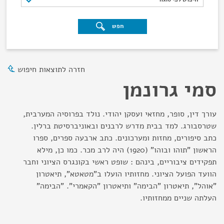
חפש
חזרה לתוצאות חיפוש
סמי גרונמן
עורך דין, סופר, מחזאי ועסקן יהודי. נולד בפרוסיה המערבית,
שטרסבורג. למד בבית מדרש לרבנים ובאוניברסיטת ברלין.
כתב סיפורים, מחזות ומערכונים. כתב ארבעה ספרים, ספרו
הראשון "תוהו ובוהו" (1920) היה לרב מכר. כמו כן, מילא
תפקידים ציבוריים, בינהם : שופט ראשי בקונגרס הציוני וחבר
הוועד הפועל הציוני. מחזותיו הועלו ב"מטאטא", תיאטרון
"אוהל", תיאטרון "הבימה" ותיאטרון "הקאמרי". "הבימה"
העלתה שניים ממחזותיו.