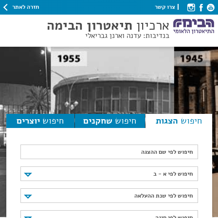
חזרה לאתר
צרו קשר
ארכיון
תיאטרון הבימה
בנדיבות: עדנה וארנן גבריאלי
חיפוש
הצגות
חיפוש
שחקנים
חיפוש
יוצרים
חיפוש לפי שם ההצגה
חיפוש לפי א - ב
חיפוש לפי א - ב
חיפוש לפי שנת ההעלאה
חיפוש לפי שנת ההעלאה
חיפוש לפי סוגה
חיפוש לפי סוגה