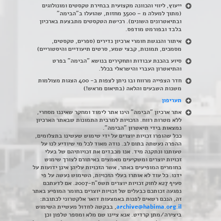
ייעוץ, ליווי והכוונה מקצועית בבחירת טקסטים ומונולוגים
(מתוך למעלה מ – 3500 מחזות, שהועלו ב"הבימה"
ובתיאטרונים השונים). רכישת הטקסטים מתבצעת בארכיון
בלבד ובפורמט מודפס.
איתור והנגשת חומרי ארכיון נדירים
(
ספרים, טקסטים,
מסמכים, תמונות, קבצי שמע, סרטים תיעודיים והיסטוריים)
סיוע בהכנת עבודות ותחקירים בנושא "הבימה" בפרט
והתיאטרון העברי והישראלי בכלל
.
חדר הצפייה מרווח ובו ניתן לצפות ב- 400 הצגות מצולמות
משנות השבעים והלאה (בתיאום מראש!)
תעריפון
אתר ארכיון "הבימה" הינו אתר לימוד ומחקר שאיננו מסחרי,
ללא מטרות רווח. הזכויות למרבית התמונות שבאתר הארכיון
נמצאות בידי תיאטרון "הבימה".
ככל שהופרו זכויות יוצרים על ידי שימוש שעשינו בתצלומים,
ההפרה נעשתה בתום לב. נודה מאוד לכל מי שיודיע לנו על
טעותנו ונתקנה מיד. אנו מכבדים את זכויותיהם של בעלי
זכויות יוצרים ומשקיעים מאמצים באיתורם לצורך שימוש
בחומרים המופיעים באתר, אשר הזכויות עליהן אינן ידועות על
ידנו. כל עוד לא אותרו בעלי הזכויות, השימוש נעשה על פי
סעיף 27א לחוק זכויות יוצרים תשס"ח-2007. אם לדעתכם
נפגעה זכותכם כבעלים של זכויות יוצרים בחומר המופיע באתר
זה, הנכם רשאים לפנות באמצעות דואר אלקטרוני לכתובת:
archive@habima.org.il
, בבקשה לחדול מעשיית השימוש
ביצירה/מתן קרדיט. אנא ציינו שם מלא ומספר טלפון וכן