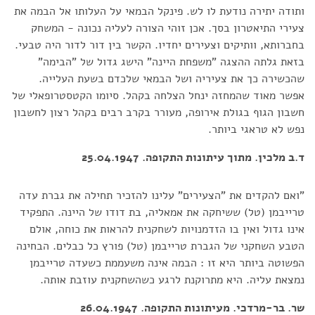
ותודה יתירה נודעת לו לש. פינקל הבמאי על העלותו אל הבמה את
צעירי התיאטרון בסך. אכן זוהי הצורה לעליה נכונה - המשחק
בחברותא, וותיקים וצעירים יחדיו. הקשר בין דור לדור היה טבעי.
בזאת גלתה ההצגה "משפחת היינה" הישג גדול של "הבימה"
שהכשירה כך את צעיריה ושל הבמאי שלכדם בשעת העלייה.
אפשר מאוד שהמחזה ינחל הצלחה בקהל. סיומו הקטסטרופאלי של
חשבון הגוף בגולת אירופה, מעורר בקרב רבים בקהל רצון לחשבון
נפש לא טראגי ביותר.
ד.ב מלכין. מתוך עיתונות התקופה. 25.04.1947
"ואם להקדים את "הצעירים" עלינו להזכיר תחילה את גברת עדה
טרייבמן (טל) ששיחקה את אמאליה, בת דודו של היינה. התפקיד
אינו גדול ואין בו הזדמנויות לשחקנית להראות את כוחה, אולם
הטבע השחקני של הגברת טרייבמן (טל) פורץ כל כבלים. הבחינה
הפשוטה ביותר היא זו : הבמה אינה משעממת כשעדה טרייבמן
נמצאת עליה. היא מתרוקנת לרגע כשהשחקנית עוזבת אותה.
שר. בר-מרדכי. מעיתונות התקופה. 26.04.1947