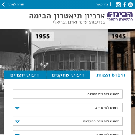
חזרה לאתר
צרו קשר
ארכיון
תיאטרון הבימה
בנדיבות: עדנה וארנן גבריאלי
חיפוש
הצגות
חיפוש
שחקנים
חיפוש
יוצרים
חיפוש לפי שם ההצגה
חיפוש לפי א - ב
חיפוש לפי א - ב
חיפוש לפי שנת ההעלאה
חיפוש לפי שנת ההעלאה
חיפוש לפי סוגה
חיפוש לפי סוגה