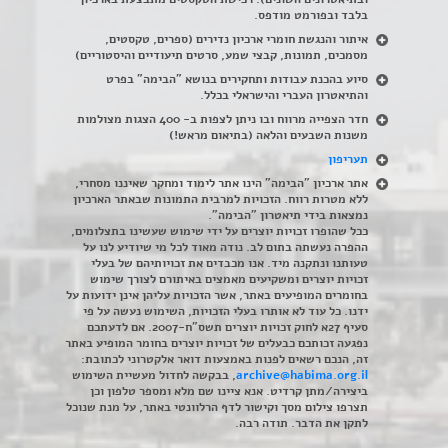
בלבד ובפורמט מודפס.
איתור והנגשת חומרי ארכיון נדירים
(
ספרים, טקסטים,
מסמכים, תמונות, קבצי שמע, סרטים תיעודיים והיסטוריים)
סיוע בהכנת עבודות ותחקירים בנושא "הבימה" בפרט
והתיאטרון העברי והישראלי בכלל
.
חדר הצפייה מרווח ובו ניתן לצפות ב- 400 הצגות מצולמות
משנות השבעים והלאה (בתיאום מראש!)
תעריפון
אתר ארכיון "הבימה" הינו אתר לימוד ומחקר שאיננו מסחרי,
ללא מטרות רווח. הזכויות למרבית התמונות שבאתר הארכיון
נמצאות בידי תיאטרון "הבימה".
ככל שהופרו זכויות יוצרים על ידי שימוש שעשינו בתצלומים,
ההפרה נעשתה בתום לב. נודה מאוד לכל מי שיודיע לנו על
טעותנו ונתקנה מיד. אנו מכבדים את זכויותיהם של בעלי
זכויות יוצרים ומשקיעים מאמצים באיתורם לצורך שימוש
בחומרים המופיעים באתר, אשר הזכויות עליהן אינן ידועות על
ידנו. כל עוד לא אותרו בעלי הזכויות, השימוש נעשה על פי
סעיף 27א לחוק זכויות יוצרים תשס"ח-2007. אם לדעתכם
נפגעה זכותכם כבעלים של זכויות יוצרים בחומר המופיע באתר
זה, הנכם רשאים לפנות באמצעות דואר אלקטרוני לכתובת:
archive@habima.org.il
, בבקשה לחדול מעשיית השימוש
ביצירה/מתן קרדיט. אנא ציינו שם מלא ומספר טלפון וכן
תצרפו צילום מסך וקישור לדף הרלוונטי באתר, על מנת שנוכל
לתקן את הדבר. תודה רבה.