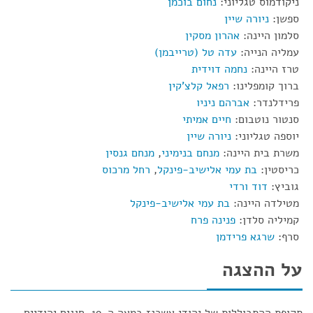
ניקודמוס טגליוני:
נחום בוכמן
ספשן:
ניורה שיין
סלמון היינה:
אהרון מסקין
עמליה הנייה:
עדה טל (טרייבמן)
טרז היינה:
נחמה דוידית
ברוך קומפלינו:
רפאל קלצ'קין
פרידלנדר:
אברהם ניניו
סנטור נוטבום:
חיים אמיתי
יוספה טגליוני:
ניורה שיין
משרת בית היינה:
מנחם בנימיני
,
מנחם גנסין
כריסטין:
בת עמי אלישיב-פינקל
,
רחל מרכוס
גוביץ:
דוד ורדי
מטילדה היינה:
בת עמי אלישיב-פינקל
קמיליה סלדן:
פנינה פרח
סרף:
שרגא פרידמן
על ההצגה