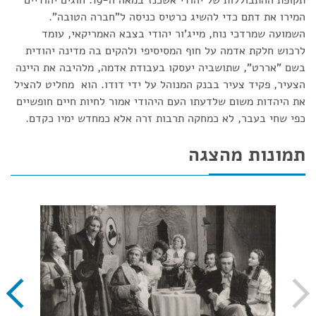
תקופת ההתבוללות של יהודי אשכנז במאה ה-19. חוגים יהודיים
המירו את דתם כדי להשיג כרטיס כניסה ל"חברה הטובה".
השמועה שמרדכי נוח, מייג'ור יהודי בצבא האמריקאי, עומד
לרכוש חלקת אדמה על חוף המסיסיפי ולהקים בה מדינה יהודית
בשם "אררט", שתושביה יעסקו בעבודת אדמה, מלהיבה את היינה
הצעיר, פקיד צעיר בבנק המנוהל על ידי דודו. הוא מחליט להציל
את היהדות משום שלדעתו העם היהודי אמור לחיות חיים חופשיים
כפי שחי בעבר, לא כמחקה תרבות זרה אלא כמחדש ימיו כקדם.
תמונות מהצגה