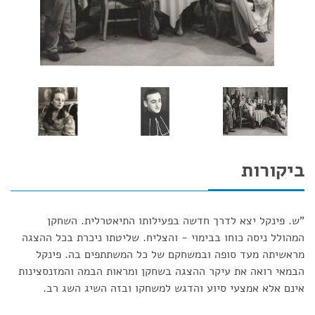
ביקורות
"ש. פינקל יצא לדרך חדשה בפעילותו התיאטרלית. השחקן
המהולל ניסה כוחו בבימוי - והצליח. שליטתו ניכרת בכל ההצגה
מראשיתה מעד סופה ובמשחקם של כל המשתתפים בה. פינקל
הבמאי רואה את עיקר ההצגה בשחקן ומראות הבמה והמזנסצינות
אינם אלא אמצעי סיוע והדגש למשחקו ובזה השיג השג רב.