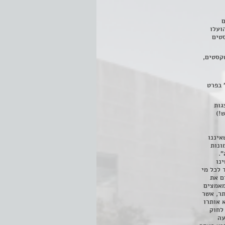
ם
3 מחזות, שהועלו
טים
קסטים,
 בפרט
 ניתן לצפות ב- 400 הצגות
!)
איננו
ונות
".
נו
 לכל מי
ם את
מאמצים
תר, אשר
א אותרו
ת, השימוש נעשה על פי סעיף 27א לחוק
נפגעה