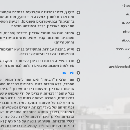
ייעוץ, ליווי והכוונה מקצועית בבחירת טקסטי
ומונולוגים (מתוך למעלה מ – 500
ב"הבימה" ובתיאטרונים השונים). רכישת הטקס
מתבצעת בארכיון בלבד ובפורמט מודפס.
איתור והנגשת חומרי ארכיון נדירים
(
ספרים, ט
מסמכים, תמונות, קבצי שמע, סרטים תיעודיים
והיסטוריים)
אש בלבד
סיוע בהכנת עבודות ותחקירים בנושא "הבימה"
והתיאטרון העברי והישראלי בכלל
.
חדר הצפייה מרווח ובו
מצולמות משנות השבעים והלאה (בתיאום מראש
archive@hab
תעריפון
אתר ארכיון "הבימה" הינו אתר לימוד ומחקר ש
מסחרי, ללא מטרות רווח. הזכויות למרבית התמ
שבאתר הארכיון נמצאות בידי תיאטרון "הבימה
ככל שהופרו זכויות יוצרים על ידי שימוש שעשי
בתצלומים, ההפרה נעשתה בתום לב. נודה מאוד
שיודיע לנו על טעותנו ונתקנה מיד. אנו מכבדי
זכויותיהם של בעלי זכויות יוצרים ומשקיעים 
באיתורם לצורך שימוש בחומרים המופיעים בא
הזכויות עליהן אינן ידועות על ידנו. כל עוד ל
בעלי הזכויו
זכויות יוצרים תשס"ח-2007. אם לדעתכם 