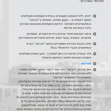
שירותי הארכיון:
ייעוץ, ליווי והכוונה מקצועית בבחירת טקסטים ומונולוגים
(מתוך למעלה מ – 3500 מחזות, שהועלו ב"הבימה"
ובתיאטרונים השונים). רכישת הטקסטים מתבצעת בארכיון
בלבד ובפורמט מודפס.
איתור והנגשת חומרי ארכיון נדירים
(
ספרים, טקסטים,
מסמכים, תמונות, קבצי שמע, סרטים תיעודיים והיסטוריים)
סיוע בהכנת עבודות ותחקירים בנושא "הבימה" בפרט
והתיאטרון העברי והישראלי בכלל
.
חדר הצפייה מרווח ובו ניתן לצפות ב- 400 הצגות מצולמות
משנות השבעים והלאה (בתיאום מראש!)
תעריפון
אתר ארכיון "הבימה" הינו אתר לימוד ומחקר שאיננו מסחרי,
ללא מטרות רווח. הזכויות למרבית התמונות שבאתר הארכיון
נמצאות בידי תיאטרון "הבימה".
ככל שהופרו זכויות יוצרים על ידי שימוש שעשינו בתצלומים,
ההפרה נעשתה בתום לב. נודה מאוד לכל מי שיודיע לנו על
טעותנו ונתקנה מיד. אנו מכבדים את זכויותיהם של בעלי
זכויות יוצרים ומשקיעים מאמצים באיתורם לצורך שימוש
בחומרים המופיעים באתר, אשר הזכויות עליהן אינן ידועות על
ידנו. כל עוד לא אותרו בעלי הזכויות, השימוש נעשה על פי
סעיף 27א לחוק זכויות יוצרים תשס"ח-2007. אם לדעתכם
נפגעה זכותכם כבעלים של זכויות יוצרים בחומר המופיע באתר