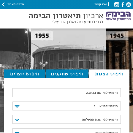
חזרה לאתר
צרו קשר
ארכיון
תיאטרון הבימה
בנדיבות: עדנה וארנן גבריאלי
חיפוש
הצגות
חיפוש
שחקנים
חיפוש
יוצרים
חיפוש לפי שם ההצגה
חיפוש לפי א - ב
חיפוש לפי א - ב
חיפוש לפי שנת ההעלאה
חיפוש לפי שנת ההעלאה
חיפוש לפי סוגה
חיפוש לפי סוגה