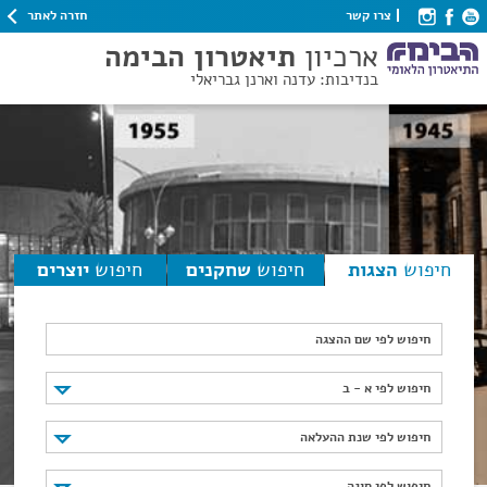
חזרה לאתר
צרו קשר
ארכיון
תיאטרון הבימה
בנדיבות: עדנה וארנן גבריאלי
חיפוש
הצגות
חיפוש
שחקנים
חיפוש
יוצרים
חיפוש לפי שם ההצגה
חיפוש לפי א - ב
חיפוש לפי א - ב
חיפוש לפי שנת ההעלאה
חיפוש לפי שנת ההעלאה
חיפוש לפי סוגה
חיפוש לפי סוגה