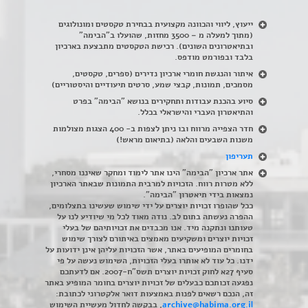
ייעוץ, ליווי והכוונה מקצועית בבחירת טקסטים ומונולוגים
(מתוך למעלה מ – 3500 מחזות, שהועלו ב"הבימה"
ובתיאטרונים השונים). רכישת הטקסטים מתבצעת בארכיון
בלבד ובפורמט מודפס.
איתור והנגשת חומרי ארכיון נדירים
(
ספרים, טקסטים,
מסמכים, תמונות, קבצי שמע, סרטים תיעודיים והיסטוריים)
סיוע בהכנת עבודות ותחקירים בנושא "הבימה" בפרט
והתיאטרון העברי והישראלי בכלל
.
חדר הצפייה מרווח ובו ניתן לצפות ב- 400 הצגות מצולמות
משנות השבעים והלאה (בתיאום מראש!)
תעריפון
אתר ארכיון "הבימה" הינו אתר לימוד ומחקר שאיננו מסחרי,
ללא מטרות רווח. הזכויות למרבית התמונות שבאתר הארכיון
נמצאות בידי תיאטרון "הבימה".
ככל שהופרו זכויות יוצרים על ידי שימוש שעשינו בתצלומים,
ההפרה נעשתה בתום לב. נודה מאוד לכל מי שיודיע לנו על
טעותנו ונתקנה מיד. אנו מכבדים את זכויותיהם של בעלי
זכויות יוצרים ומשקיעים מאמצים באיתורם לצורך שימוש
בחומרים המופיעים באתר, אשר הזכויות עליהן אינן ידועות על
ידנו. כל עוד לא אותרו בעלי הזכויות, השימוש נעשה על פי
סעיף 27א לחוק זכויות יוצרים תשס"ח-2007. אם לדעתכם
נפגעה זכותכם כבעלים של זכויות יוצרים בחומר המופיע באתר
זה, הנכם רשאים לפנות באמצעות דואר אלקטרוני לכתובת:
archive@habima.org.il
, בבקשה לחדול מעשיית השימוש