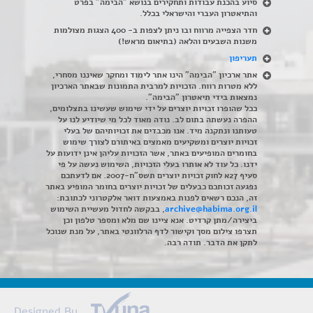
סיוע בהכנת עבודות ותחקירים בנושא "הבימה" בפרט
והתיאטרון העברי והישראלי בכלל
.
חדר הצפייה מרווח ובו ניתן לצפות ב- 400 הצגות מצולמות
משנות השבעים והלאה (בתיאום מראש!)
תעריפון
אתר ארכיון "הבימה" הינו אתר לימוד ומחקר שאיננו מסחרי,
ללא מטרות רווח. הזכויות למרבית התמונות שבאתר הארכיון
נמצאות בידי תיאטרון "הבימה".
ככל שהופרו זכויות יוצרים על ידי שימוש שעשינו בתצלומים,
ההפרה נעשתה בתום לב. נודה מאוד לכל מי שיודיע לנו על
טעותנו ונתקנה מיד. אנו מכבדים את זכויותיהם של בעלי
זכויות יוצרים ומשקיעים מאמצים באיתורם לצורך שימוש
בחומרים המופיעים באתר, אשר הזכויות עליהן אינן ידועות על
ידנו. כל עוד לא אותרו בעלי הזכויות, השימוש נעשה על פי
סעיף 27א לחוק זכויות יוצרים תשס"ח-2007. אם לדעתכם
נפגעה זכותכם כבעלים של זכויות יוצרים בחומר המופיע באתר
זה, הנכם רשאים לפנות באמצעות דואר אלקטרוני לכתובת:
archive@habima.org.il
, בבקשה לחדול מעשיית השימוש
ביצירה/מתן קרדיט. אנא ציינו שם מלא ומספר טלפון וכן
תצרפו צילום מסך וקישור לדף הרלוונטי באתר, על מנת שנוכל
לתקן את הדבר. תודה רבה.
Designed By