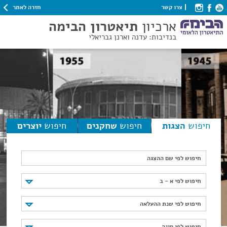
חזרה לאתר
צרו קשר
ארכיון
תיאטרון הבימה
בנדיבות: עדנה וארנן גבריאלי
חיפוש
הצגות
חיפוש
שחקנים
חיפוש
יוצרים
חיפוש לפי שם ההצגה
חיפוש לפי א - ב
חיפוש לפי א - ב
חיפוש לפי שנת ההעלאה
חיפוש לפי שנת ההעלאה
חיפוש לפי סוגה
חיפוש לפי סוגה