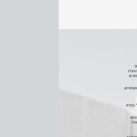
ם
3 מחזות, שהועלו
טים
קסטים,
 בפרט
 ניתן לצפות ב- 400 הצגות
!)