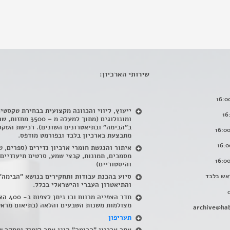
שירותי הארכיון:
ייעוץ, ליווי והכוונה מקצועית בבחירת טקסטי
ומונולוגים (מתוך למעלה מ – 500
ב"הבימה" ובתיאטרונים השונים). רכישת הטקס
מתבצעת בארכיון בלבד ובפורמט מודפס.
איתור והנגשת חומרי ארכיון נדירים
(
ספרים, ט
מסמכים, תמונות, קבצי שמע, סרטים תיעודיים
והיסטוריים)
אש בלבד
סיוע בהכנת עבודות ותחקירים בנושא "הבימה"
והתיאטרון העברי והישראלי בכלל
.
חדר הצפייה מרווח ובו
מצולמות משנות השבעים והלאה (בתיאום מראש
archive@hab
תעריפון