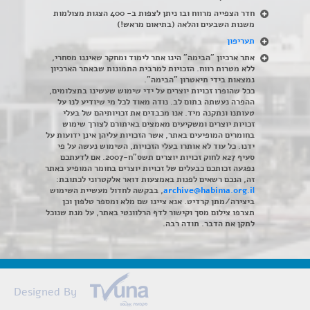
חדר הצפייה מרווח ובו ניתן לצפות ב- 400 הצגות מצולמות
משנות השבעים והלאה (בתיאום מראש!)
תעריפון
אתר ארכיון "הבימה" הינו אתר לימוד ומחקר שאיננו מסחרי,
ללא מטרות רווח. הזכויות למרבית התמונות שבאתר הארכיון
נמצאות בידי תיאטרון "הבימה".
ככל שהופרו זכויות יוצרים על ידי שימוש שעשינו בתצלומים,
ההפרה נעשתה בתום לב. נודה מאוד לכל מי שיודיע לנו על
טעותנו ונתקנה מיד. אנו מכבדים את זכויותיהם של בעלי
זכויות יוצרים ומשקיעים מאמצים באיתורם לצורך שימוש
בחומרים המופיעים באתר, אשר הזכויות עליהן אינן ידועות על
ידנו. כל עוד לא אותרו בעלי הזכויות, השימוש נעשה על פי
סעיף 27א לחוק זכויות יוצרים תשס"ח-2007. אם לדעתכם
נפגעה זכותכם כבעלים של זכויות יוצרים בחומר המופיע באתר
זה, הנכם רשאים לפנות באמצעות דואר אלקטרוני לכתובת:
archive@habima.org.il
, בבקשה לחדול מעשיית השימוש
ביצירה/מתן קרדיט. אנא ציינו שם מלא ומספר טלפון וכן
תצרפו צילום מסך וקישור לדף הרלוונטי באתר, על מנת שנוכל
לתקן את הדבר. תודה רבה.
Designed By