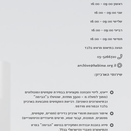
ראשון 09:00 - 16:00
שני 09:00 - 16:00
שלישי 09:00 - 16:00
רביעי 09:00 - 16:00
חמישי 09:00 - 16:00
הגעה בתיאום מראש בלבד
03-5266720
archive@habima.org.il
שירותי הארכיון:
ייעוץ, ליווי והכוונה מקצועית בבחירת טקסטים ומונולוגים
(מתוך למעלה מ – 3500 מחזות, שהועלו ב"הבימה"
ובתיאטרונים השונים). רכישת הטקסטים מתבצעת בארכיון
בלבד ובפורמט מודפס.
איתור והנגשת חומרי ארכיון נדירים
(
ספרים, טקסטים,
מסמכים, תמונות, קבצי שמע, סרטים תיעודיים והיסטוריים)
סיוע בהכנת עבודות ותחקירים בנושא "הבימה" בפרט
והתיאטרון העברי והישראלי בכלל
.