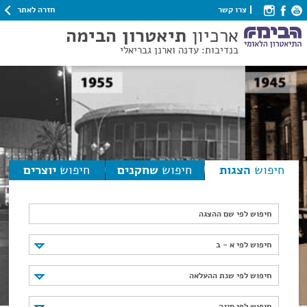
חזרה לאתר
צרו קשר
ארכיון
תיאטרון הבימה
בנדיבות: עדנה וארנן גבריאלי
חיפוש
הצגות
חיפוש
שחקנים
חיפוש
יוצרים
חיפוש לפי שם ההצגה
חיפוש לפי א - ב
חיפוש לפי א - ב
חיפוש לפי שנת ההעלאה
חיפוש לפי שנת ההעלאה
חיפוש לפי סוגה
חיפוש לפי סוגה