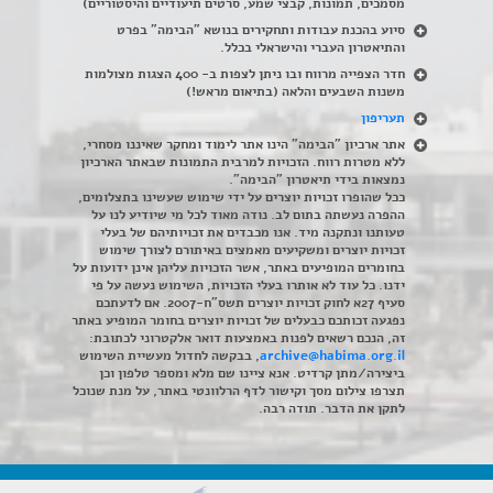
מסמכים, תמונות, קבצי שמע, סרטים תיעודיים והיסטוריים)
סיוע בהכנת עבודות ותחקירים בנושא "הבימה" בפרט
והתיאטרון העברי והישראלי בכלל
.
חדר הצפייה מרווח ובו ניתן לצפות ב- 400 הצגות מצולמות
משנות השבעים והלאה (בתיאום מראש!)
תעריפון
אתר ארכיון "הבימה" הינו אתר לימוד ומחקר שאיננו מסחרי,
ללא מטרות רווח. הזכויות למרבית התמונות שבאתר הארכיון
נמצאות בידי תיאטרון "הבימה".
ככל שהופרו זכויות יוצרים על ידי שימוש שעשינו בתצלומים,
ההפרה נעשתה בתום לב. נודה מאוד לכל מי שיודיע לנו על
טעותנו ונתקנה מיד. אנו מכבדים את זכויותיהם של בעלי
זכויות יוצרים ומשקיעים מאמצים באיתורם לצורך שימוש
בחומרים המופיעים באתר, אשר הזכויות עליהן אינן ידועות על
ידנו. כל עוד לא אותרו בעלי הזכויות, השימוש נעשה על פי
סעיף 27א לחוק זכויות יוצרים תשס"ח-2007. אם לדעתכם
נפגעה זכותכם כבעלים של זכויות יוצרים בחומר המופיע באתר
זה, הנכם רשאים לפנות באמצעות דואר אלקטרוני לכתובת:
archive@habima.org.il
, בבקשה לחדול מעשיית השימוש
ביצירה/מתן קרדיט. אנא ציינו שם מלא ומספר טלפון וכן
תצרפו צילום מסך וקישור לדף הרלוונטי באתר, על מנת שנוכל
לתקן את הדבר. תודה רבה.