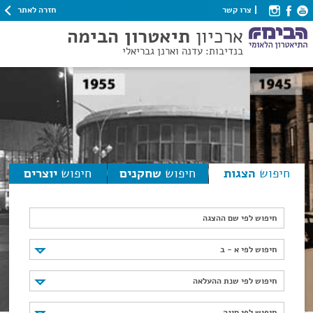
חזרה לאתר
צרו קשר
ארכיון
תיאטרון הבימה
בנדיבות: עדנה וארנן גבריאלי
חיפוש
הצגות
חיפוש
שחקנים
חיפוש
יוצרים
חיפוש לפי שם ההצגה
חיפוש לפי א - ב
חיפוש לפי א - ב
חיפוש לפי שנת ההעלאה
חיפוש לפי שנת ההעלאה
חיפוש לפי סוגה
חיפוש לפי סוגה