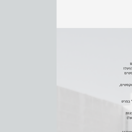
ם
3 מחזות, שהועלו
טים
קסטים,
 בפרט
 ניתן לצפות ב- 400 הצגות
!)