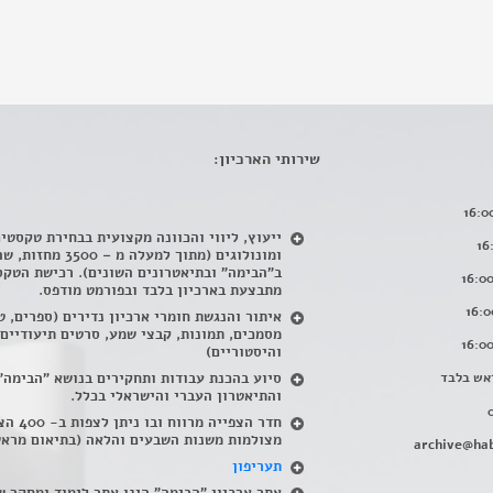
שירותי הארכיון:
ייעוץ, ליווי והכוונה מקצועית בבחירת טקסטי
ומונולוגים (מתוך למעלה מ – 500
ב"הבימה" ובתיאטרונים השונים). רכישת הטקס
מתבצעת בארכיון בלבד ובפורמט מודפס.
איתור והנגשת חומרי ארכיון נדירים
(
ספרים, ט
מסמכים, תמונות, קבצי שמע, סרטים תיעודיים
והיסטוריים)
אש בלבד
סיוע בהכנת עבודות ותחקירים בנושא "הבימה"
והתיאטרון העברי והישראלי בכלל
.
חדר הצפייה מרווח ובו
מצולמות משנות השבעים והלאה (בתיאום מראש
archive@hab
תעריפון