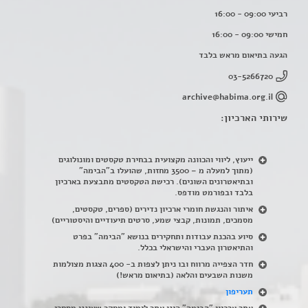
רביעי 09:00 - 16:00
חמישי 09:00 - 16:00
הגעה בתיאום מראש בלבד
03-5266720
archive@habima.org.il
שירותי הארכיון:
ייעוץ, ליווי והכוונה מקצועית בבחירת טקסטים ומונולוגים
(מתוך למעלה מ – 3500 מחזות, שהועלו ב"הבימה"
ובתיאטרונים השונים). רכישת הטקסטים מתבצעת בארכיון
בלבד ובפורמט מודפס.
איתור והנגשת חומרי ארכיון נדירים
(
ספרים, טקסטים,
מסמכים, תמונות, קבצי שמע, סרטים תיעודיים והיסטוריים)
סיוע בהכנת עבודות ותחקירים בנושא "הבימה" בפרט
והתיאטרון העברי והישראלי בכלל
.
חדר הצפייה מרווח ובו ניתן לצפות ב- 400 הצגות מצולמות
משנות השבעים והלאה (בתיאום מראש!)
תעריפון