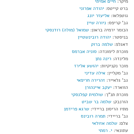
מיקר:
חיים אמיתי
ברט קייטס:
יהודה אפרוני
גוטפלאו:
אליעזר יונג
גב' קריפס:
ניורה שיין
הכומר ירמיה בראון:
שמואל (מולה) רודנסקי
בניסטר:
יהודה רובינשטיין
דאגלפ:
שלמה ברוק
מוכרת לימונדה:
סוניה אברמס
מלינדה:
רינה נתן
מוכר נקניקיות:
יהושע אלירז
גב' מקליין:
אילה עדיני
גב' גלאייר:
זהרירה חריפאי
הווארד:
יעקב איינהורן
מוכרת תנ"ך:
שולמית קפלנסקי
הורנבק:
שלמה בר שביט
מתיו הריסון בריידי:
שרגא פרידמן
גב' בריידי:
תמרה רובינס
צלם:
שלמה אזולאי
עתונאי:
י. רמתי