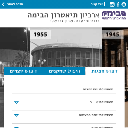
חזרה לאתר
צרו קשר
ארכיון
תיאטרון הבימה
בנדיבות: עדנה וארנן גבריאלי
חיפוש
הצגות
חיפוש
שחקנים
חיפוש
יוצרים
חיפוש לפי שם ההצגה
חיפוש לפי א - ב
חיפוש לפי א - ב
חיפוש לפי שנת ההעלאה
חיפוש לפי שנת ההעלאה
חיפוש לפי סוגה
חיפוש לפי סוגה