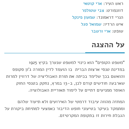
ראש העיר:
ארי קוטאי
דוונפורט:
צבי שטולפר
הנרי דראמונד:
שמעון פינקל
איש הרדיו:
שמואל סגל
שופט:
ארי ורשבר
על ההצגה
"משפט הקופים" הוא כינוי למשפט שנערך בקיץ 1925
במדינת טנסי ארצות הברית בו הועמד לדין המורה ג'ון סקופס
והואשם בכך שלימד בכיתה את תורת האבוליציה של דרווין למרות
שארבעה חודשים קודם לכן, ב-13 במרץ, נחקק בטנסי החוק
האוסר ממניעים דתיים על לימוד תאוריית האבולוציה.
המחזה מהווה עיבוד דרמטי של האירועים ולא תיעוד שלהם
ומתמקד בעיקר בטיעוני חופש הדיבור כאמצעי למתיחת ביקורת על
הגבלת חירות זו בתקופת המקרטיזם.