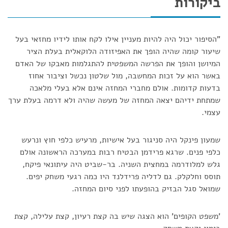
ביקורות
"הסיפור יכול היה להיות מעניין אילו לקח אותו לידיו מחזאי בעל
שיעור קומה שהיה הופך את האפיזודה הלוקאלית בעלת הציר
המיושן והופך את הפרשה המשפטית להתגלמות מאבקו של האדם
באשר הוא על זכות המחשבה, מול שלטון נכשל וציבור אחוז
בדעות קדומות. אולם מחברי המחזה אינם אלא בעלי מלאכה
שמתחת ידיהם יצאה המחזה של מעשה שהיה ולא דרמה בעלת ערך
עצמי.
שמעון פינקל היה סניגור בעל אישיות, מרעיש כלפי חוץ ונרעש
כלפי פנים. שרגא פרידמן הבטיח רבות במערכה הראשונה אולם
גלש למלודרמה במחצית השניה. בר-שביט היה עיתונאי פיקח,
תוסס וחלקלק. גם לדליה פרידלנד היו כמה רגעי משחק יפים.
שמואל סגל הבזיק בהופעתו לפני סיום המחזה.
'משפט הקופים' הוא הצגה שיש בה קצת רעיון, קצת עלילה, קצת