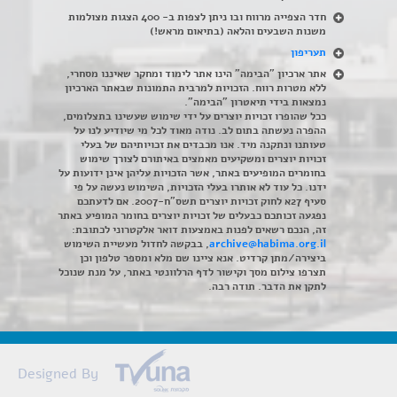
חדר הצפייה מרווח ובו ניתן לצפות ב- 400 הצגות מצולמות
משנות השבעים והלאה (בתיאום מראש!)
תעריפון
אתר ארכיון "הבימה" הינו אתר לימוד ומחקר שאיננו מסחרי,
ללא מטרות רווח. הזכויות למרבית התמונות שבאתר הארכיון
נמצאות בידי תיאטרון "הבימה".
ככל שהופרו זכויות יוצרים על ידי שימוש שעשינו בתצלומים,
ההפרה נעשתה בתום לב. נודה מאוד לכל מי שיודיע לנו על
טעותנו ונתקנה מיד. אנו מכבדים את זכויותיהם של בעלי
זכויות יוצרים ומשקיעים מאמצים באיתורם לצורך שימוש
בחומרים המופיעים באתר, אשר הזכויות עליהן אינן ידועות על
ידנו. כל עוד לא אותרו בעלי הזכויות, השימוש נעשה על פי
סעיף 27א לחוק זכויות יוצרים תשס"ח-2007. אם לדעתכם
נפגעה זכותכם כבעלים של זכויות יוצרים בחומר המופיע באתר
זה, הנכם רשאים לפנות באמצעות דואר אלקטרוני לכתובת:
archive@habima.org.il
, בבקשה לחדול מעשיית השימוש
ביצירה/מתן קרדיט. אנא ציינו שם מלא ומספר טלפון וכן
תצרפו צילום מסך וקישור לדף הרלוונטי באתר, על מנת שנוכל
לתקן את הדבר. תודה רבה.
Designed By