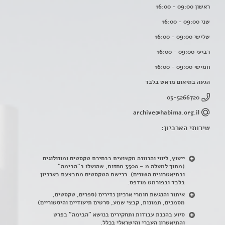
ראשון 09:00 - 16:00
שני 09:00 - 16:00
שלישי 09:00 - 16:00
רביעי 09:00 - 16:00
חמישי 09:00 - 16:00
הגעה בתיאום מראש בלבד
03-5266720
archive@habima.org.il
שירותי הארכיון:
ייעוץ, ליווי והכוונה מקצועית בבחירת טקסטים ומונולוגים
(מתוך למעלה מ – 3500 מחזות, שהועלו ב"הבימה"
ובתיאטרונים השונים). רכישת הטקסטים מתבצעת בארכיון
בלבד ובפורמט מודפס.
איתור והנגשת חומרי ארכיון נדירים
(
ספרים, טקסטים,
מסמכים, תמונות, קבצי שמע, סרטים תיעודיים והיסטוריים)
סיוע בהכנת עבודות ותחקירים בנושא "הבימה" בפרט
והתיאטרון העברי והישראלי בכלל
.