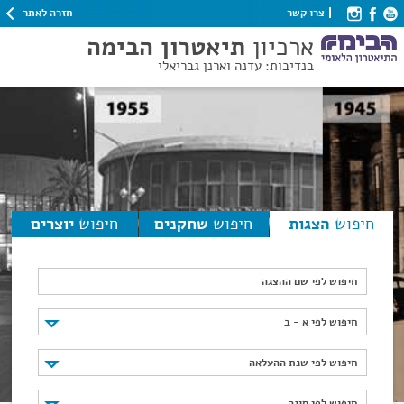
חזרה לאתר
צרו קשר
ארכיון
תיאטרון הבימה
בנדיבות: עדנה וארנן גבריאלי
חיפוש
הצגות
חיפוש
שחקנים
חיפוש
יוצרים
חיפוש לפי שם ההצגה
חיפוש לפי א - ב
חיפוש לפי א - ב
חיפוש לפי שנת ההעלאה
חיפוש לפי שנת ההעלאה
חיפוש לפי סוגה
חיפוש לפי סוגה