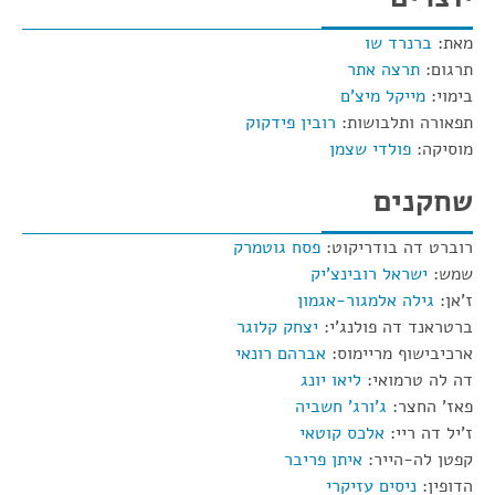
מאת:
ברנרד שו
תרגום:
תרצה אתר
בימוי:
מייקל מיצ'ם
תפאורה ותלבושות:
רובין פידקוק
מוסיקה:
פולדי שצמן
שחקנים
רוברט דה בודריקוט:
פסח גוטמרק
שמש:
ישראל רובינצ'יק
ז'אן:
גילה אלמגור-אגמון
ברטראנד דה פולנג'י:
יצחק קלוגר
ארכיבישוף מריימוס:
אברהם רונאי
דה לה טרמואי:
ליאו יונג
פאז' החצר:
ג'ורג' חשביה
ז'יל דה ריי:
אלכס קוטאי
קפטן לה-הייר:
איתן פריבר
הדופין:
ניסים עזיקרי