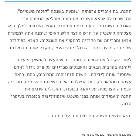
יוהנה, בת איכרים צרפתיה, שומעת בשנתה "קולות משמיים",
המבשרים לה שהיא תשחרר את העיר אורליאן הנצורה ע"י
האנגלים ושתכתיר בעיר רימס את יורש העצר הצרפתי למלך.היא
מצליחה להשפיע על יורש העצר חלש האופי שימנה אתה למפקדת
צבאו ומכריחה את פקודיה להתקיף את האנגלים. הצבא בפיקודה
של יוהנה מנצח בקרב הגדול ויורש העצר, מקבל את כס המלכות.
לאחר שקיבל את המלוכה, מסרב יורש העצר להמשיך ולעזור
ליוהנה בקרבות הבאים והאנגלים מכריזים על פרס גדול לאדם
שימסור אותה לידיהם. משום חזיונותיה המרובים, בהם רואה
עצמה כממלאת פקודות הנשלחות אליה ישירות מהשמיים, מכריזה
הכמורה הצרפתית על יוהנה ככופרת. האנגלים שובים את
יוהנה ומעמידים אותה בפני משפט אינקוויזיציה ככופרת בעיקרי
הדת.
היא נמצאת אשמה ונשרפת חיה על המוקד .