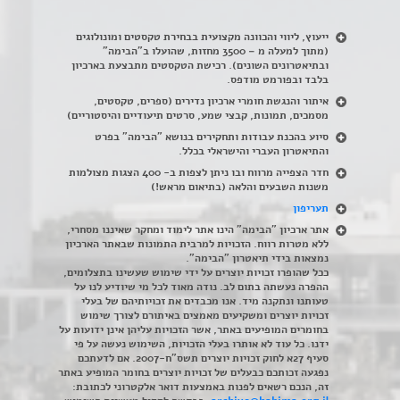
ייעוץ, ליווי והכוונה מקצועית בבחירת טקסטים ומונולוגים
(מתוך למעלה מ – 3500 מחזות, שהועלו ב"הבימה"
ובתיאטרונים השונים). רכישת הטקסטים מתבצעת בארכיון
בלבד ובפורמט מודפס.
איתור והנגשת חומרי ארכיון נדירים
(
ספרים, טקסטים,
מסמכים, תמונות, קבצי שמע, סרטים תיעודיים והיסטוריים)
סיוע בהכנת עבודות ותחקירים בנושא "הבימה" בפרט
והתיאטרון העברי והישראלי בכלל
.
חדר הצפייה מרווח ובו ניתן לצפות ב- 400 הצגות מצולמות
משנות השבעים והלאה (בתיאום מראש!)
תעריפון
אתר ארכיון "הבימה" הינו אתר לימוד ומחקר שאיננו מסחרי,
ללא מטרות רווח. הזכויות למרבית התמונות שבאתר הארכיון
נמצאות בידי תיאטרון "הבימה".
ככל שהופרו זכויות יוצרים על ידי שימוש שעשינו בתצלומים,
ההפרה נעשתה בתום לב. נודה מאוד לכל מי שיודיע לנו על
טעותנו ונתקנה מיד. אנו מכבדים את זכויותיהם של בעלי
זכויות יוצרים ומשקיעים מאמצים באיתורם לצורך שימוש
בחומרים המופיעים באתר, אשר הזכויות עליהן אינן ידועות על
ידנו. כל עוד לא אותרו בעלי הזכויות, השימוש נעשה על פי
סעיף 27א לחוק זכויות יוצרים תשס"ח-2007. אם לדעתכם
נפגעה זכותכם כבעלים של זכויות יוצרים בחומר המופיע באתר
זה, הנכם רשאים לפנות באמצעות דואר אלקטרוני לכתובת: