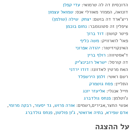
הדוכסית דה לה טרמואי:
עדי קפלן
דונואה, הממזר מאורלי אנס:
שמואל עצמון
ריצ'ארד דה בושם:
יצחק שילה (שולמן)
ציפלין זה סטוגומבר:
נחום בוכמן
פיטר קושון:
דוד ברוך
פאז' לוארוויק:
משה כליף
האינקויזיטור:
יהודה אפרוני
ד'אסטיווה:
רולף ברין
דה קורסל:
ישראל רובינצ'יק
האח מרטין לאדוונו:
דודו ירדני
רשם ראשי:
זלמן הירשפלד
התליין:
פסח גוטמרק
חייל אנגלי:
אליעזר יונג
ג'וטלמן:
פנחס גולדברג
אנשי החצר,אבירים,רשמים:
אורה פרוש
,
גד יסעור
,
רבקה מרומי
,
אדם שפירא
,
בתיה ארואטי
,
ג'ון פולטון
,
פנחס גולדברג
על ההצגה