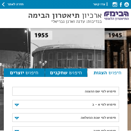
חזרה לאתר
צרו קשר
ארכיון
תיאטרון הבימה
בנדיבות: עדנה וארנן גבריאלי
חיפוש
הצגות
חיפוש
שחקנים
חיפוש
יוצרים
חיפוש לפי שם ההצגה
חיפוש לפי א - ב
חיפוש לפי א - ב
חיפוש לפי שנת ההעלאה
חיפוש לפי שנת ההעלאה
חיפוש לפי סוגה
חיפוש לפי סוגה