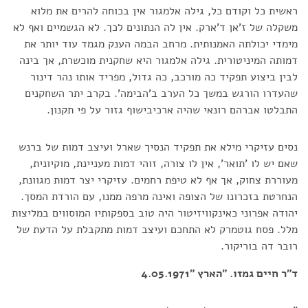
ראשית כל וקודם כל, גילה אלמגור אין בכוחה להרים את מלוא
משקלה של ז'אן ד'ארק. אין לה הנתונים לכך. לא הגשמיים ואף לא
מימדי יכולתה האמנותית. מרחב הבמה הענק מגמד עוד יותר את
דמותה המיניטורית. גילה אלמגור היא שחקנית מוכשרת, אך בינה
לבין ביצוע תפקיד כה מורכב, כה גדול, מפריד אותו נהר דינור
שהעדרו הורגש במשך כל הערב ב'הבימה'. בקרב יתר השחקנים
התבלטו אברהם רונאי שהיה ארכיבישוף גזור על פי תקנון.
נסים עזיקרי מילא את תפקיד הנסיך שארל ועיצב דמות של ברנש
שאם יש לו 'תואר', אין לו צורה, זוהי דמות מעניינת, מוקיונית,
מעוררת צחוק, אך אף לא טיפת רחמים. עזיקרי יצר דמות מגוונת,
הנחרטת בזכרונו של הצופה ואינה מרפה ממנו, עם הורדת המסך.
יהודה אפרוני כאינקוויזיטור היה טוב בספקותיו המוסווים במליצות
מלל. פסח גוטמרק לא התחכם ועיצב דמות מתקבלת על הדעת של
רובר דה בוריקור.
ד"ר חיים גמזו. "הארץ "4.05.1971