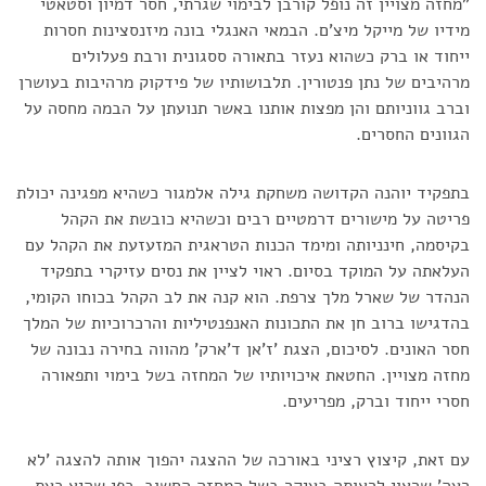
"מחזה מצויין זה נופל קורבן לבימוי שגרתי, חסר דמיון וסטאטי
מידיו של מייקל מיצ'ם. הבמאי האנגלי בונה מיזנסצינות חסרות
ייחוד או ברק כשהוא נעזר בתאורה ססגונית ורבת פעלולים
מרהיבים של נתן פנטורין. תלבושותיו של פידקוק מרהיבות בעושרן
וברב גווניותם והן מפצות אותנו באשר תנועתן על הבמה מחסה על
הגוונים החסרים.
בתפקיד יוהנה הקדושה משחקת גילה אלמגור כשהיא מפגינה יכולת
פריטה על מישורים דרמטיים רבים וכשהיא כובשת את הקהל
בקיסמה, חינניותה ומימד הכנות הטראגית המזעזעת את הקהל עם
העלאתה על המוקד בסיום. ראוי לציין את נסים עזיקרי בתפקיד
הנהדר של שארל מלך צרפת. הוא קנה את לב הקהל בכוחו הקומי,
בהדגישו ברוב חן את התכונות האנפנטיליות והרכרוכיות של המלך
חסר האונים. לסיכום, הצגת 'ז'אן ד'ארק' מהווה בחירה נבונה של
מחזה מצויין. החטאת איכויותיו של המחזה בשל בימוי ותפאורה
חסרי ייחוד וברק, מפריעים.
עם זאת, קיצוץ רציני באורכה של ההצגה יהפוך אותה להצגה 'לא
רעה' שראוי לראותה בעיקר בשל המחזה החשוב. כפי שהיא כעת,