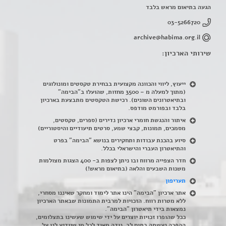
הגעה בתיאום מראש בלבד
03-5266720
archive@habima.org.il
שירותי הארכיון:
ייעוץ, ליווי והכוונה מקצועית בבחירת טקסטים ומונולוגים
(מתוך למעלה מ – 3500 מחזות, שהועלו ב"הבימה"
ובתיאטרונים השונים). רכישת הטקסטים מתבצעת בארכיון
בלבד ובפורמט מודפס.
איתור והנגשת חומרי ארכיון נדירים
(
ספרים, טקסטים,
מסמכים, תמונות, קבצי שמע, סרטים תיעודיים והיסטוריים)
סיוע בהכנת עבודות ותחקירים בנושא "הבימה" בפרט
והתיאטרון העברי והישראלי בכלל
.
חדר הצפייה מרווח ובו ניתן לצפות ב- 400 הצגות מצולמות
משנות השבעים והלאה (בתיאום מראש!)
תעריפון
אתר ארכיון "הבימה" הינו אתר לימוד ומחקר שאיננו מסחרי,
ללא מטרות רווח. הזכויות למרבית התמונות שבאתר הארכיון
נמצאות בידי תיאטרון "הבימה".
ככל שהופרו זכויות יוצרים על ידי שימוש שעשינו בתצלומים,
ההפרה נעשתה בתום לב. נודה מאוד לכל מי שיודיע לנו על