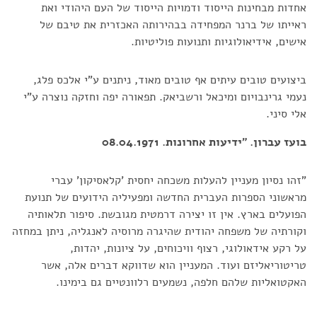
אחדות מבחינות הייסוד ודמויות הייסוד של העם היהודי ואת
ראייתו של ברנר המפחידה בבהירותה האכזרית את טיבם של
אישים, אידיאולוגיות ותנועות פוליטיות.
ביצועים טובים עיתים אף טובים מאוד, ניתנים ע"י אלכס פלג,
נעמי גרינבויום ומיכאל ורשביאק. תפאורה יפה וחזקה נוצרה ע"י
אלי סיני.
בועז עברון. "ידיעות אחרונות. 08.04.1971
"זהו נסיון מעניין להעלות משכחה יחסית 'קלאסיקון' עברי
מראשוני הספרות העברית החדשה ומפעיליה הידועים של תנועת
הפועלים בארץ. אין זו יצירה דרמטית מגובשת. סיפור תלאותיה
וקורתיה של משפחה יהודית שהיגרה מרוסיה לאנגליה, ניתן במחזה
על רקע אידאולוגי, רצוף וויכוחים, על ציונות, יהדות,
טריטוריאליזם ועוד. המעניין הוא שדווקא דברים אלה, אשר
האקטואליות שלהם חלפה, נשמעים רלוונטיים גם בימינו.