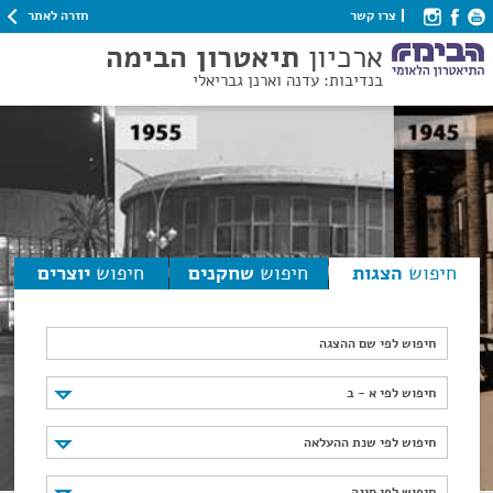
חזרה לאתר
צרו קשר
ארכיון
תיאטרון הבימה
בנדיבות: עדנה וארנן גבריאלי
חיפוש
הצגות
חיפוש
שחקנים
חיפוש
יוצרים
חיפוש לפי שם ההצגה
חיפוש לפי א - ב
חיפוש לפי א - ב
חיפוש לפי שנת ההעלאה
חיפוש לפי שנת ההעלאה
חיפוש לפי סוגה
חיפוש לפי סוגה