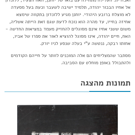
ואכזרית. העלילה מתחילה עם בואו של יוחנן, האח הצעיר, ללונדון
אל אחיו הבכור יהודה, תלמיד ישיבה לשעבר וכעת בעל מסעדה
לא מוצלח ברובע היהודי. יוחנן מגיע ללונדון בתקווה שימצא
אחיזה בחייו, עד מהרה הוא נוכח לדעת שגם זאת הייתה אשליה,
משום ששני אחיו אינם מסוגלים להחזיק מעמד במציאות החדשה -
האח, חיים יהודה, אינו מסוגל להוציא לאור את ספרו של אביו,
אחותו רבקה, ננטשה ע"י בעלה שנסע לניו יורק.
מסתבר שהמצליחים הם אלה המוכנים לוותר על חייהם הקודמים
ולהתבולל באופן מוחלט עם הסביבה.
תמונות מהצגה