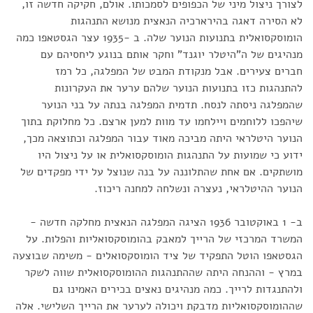
לצורך ניצול מיני של הכפופים לסמכותו. אולם, חקיקה חדשה זו,
לא הסירה דאגה בהירארכיה הנאצית מנושא התנהגות
הומוסקסואלית בתנועות הנוער שלה. ב -1935 עצר הגסטאפו כמה
מנהיגים של ה"היטלר יוגנד" וחקר אותם בנוגע ליחסיהם עם
חברים צעירים. אבל מנקודת המבט של המפלגה, כל רמז
להתנהגות כזו בתנועות הנוער שלהם ערער את העקרונות
שהמפלגה ניסתה לנסח. תדמית המפלגה בנתה על בני הנוער
שיהפכו ללוחמים ויילחמו עד מוות למען ארצם. כל מחלוקת בתוך
הנוער היטלראי היתה מביכה מאוד עבור המפלגה וכתוצאה מכך,
ידוע כי שמועות על התנהגות הומוסקסואלית או על ניצול היו
מושתקים. אם אחת שהתלוננה על בנה שנוצל על ידי מפקדים של
הנוער ההיטלראי, נעצרה ונשלחה למחנה ריכוז.
ב- 1 באוקטובר 1936 הציגה המפלגה הנאצית מחלקה חדשה -
המשרד המרכזי של הרייך למאבק בהומוסקסואליות והפלות. על
הגסטאפו הוטל התפקיד של ציד הומוסקסואלים - משימה שבוצעה
במרץ - וההנחה היתה שההתנהגות ההומוסקסואלית שווה לשקר
ולהתנגדות לרייך. כמה מנהיגים נאצים בכירים האמינו גם
שההומוסקסואליות מדבקת ויכולה לערער את הרייך השלישי. אלה