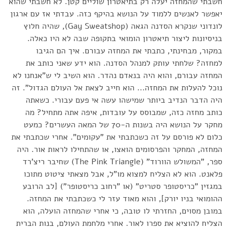
חשבתי שהמחזה יעלה רק בתיאטרון שוליים קטן. לא חשבתי שהוא
יאפשר לאנשים ללמוד על הנושא בהיקף כזה. עבדתי אז עם ארגון
לונדוני שנקרא הסדנה הגאה (Gay Sweatshop), שהיה חלוץ
בניסיונות ליצור תיאטרון הומואי בתקופה שבה לא היו כאלה.
במקור, מבחינתי, כתבתי את המחזה עבורם. איך הם הגיבו
למחזה? שלחתי עותק למנהל הסדנה. הוא ידע שאני כותב את
המחזה עבורם, והוא היה בנאדם נהדר. הוא השיב לי ש"אנחנו לא
נוכל להעלות את המחזה... הוא חייב לצאת אל העולם הגדול". זה
היה הדבר הנדיב ביותר שמישהו עשה אי פעם עבורי. כשאתה
כותב מחזה כזה, שמבוסס על עובדות, איפה אתה מתחיל? מה
מחקר על הנושא היה בשנות ה-70 של המאה העשרים? כמעט
כלום לא פורסם על זה כשכתבתי את "עקומים". אחרי שכתבתי את
המחזה, המחקר והפרסומים הואצו, או שהתחילו לראות אור. היה
ספר, "המשולש הוורוד" (The Pink Triangle) שחיבר ריצ'רד
פלאנט. הוא לא הצליח למצוא מו"ל, אבל מצאתי ציטוט מתוכו
במגזין "כריסטופר סטריט" (או "רחוב כריסטופר") [לב הרובע
ההומואי בניו יורק], והוא מאוד עזר לי כשכתבתי את המחזה.
במובן מסוים, החזרתי לו טובה, כי אחרי שהמחזה הועלה, הוא
הצליח להוציא את ספרו לאור. אחרי מלחמת העולם, בנות הברית