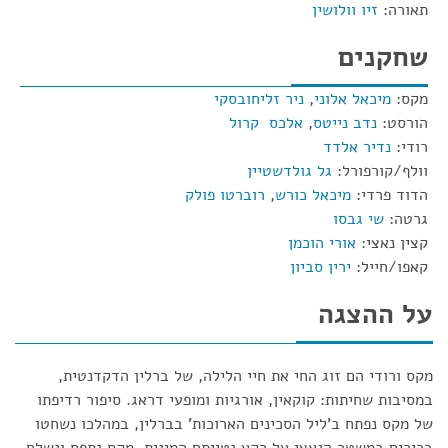
תאורה:
זיו וולושין
שחקנים
מקס:
מיכאל אלוני
,
ניר זליחובסקי
הורסט:
נדב נייטס
,
אלכס קרול
רודי:
נדיר אלדד
וולף/קורפורל:
גל גולדשטיין
הדוד פרדי:
מיכאל כורש
,
רוברטו פולק
גרטה:
שי גבסו
קצין נאצי:
אורי הוכמן
קאפו/חייל:
ירין סביון
על ההצגה
מקס ורודי הם זוג החי את חיי הלילה, של ברלין הדקדנטית,
במסיבות שחיתות: קוקאין, אורגיות ומופעי דראג. סיפור רדיפתו
של מקס נפתח ב'ליל הסכינים הארוכות' בברלין, במהלכו נשחטו