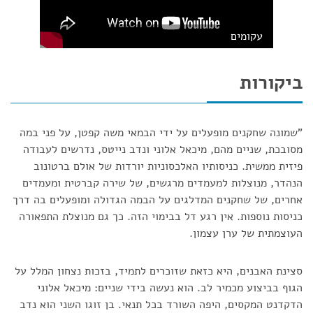
עקומים
ביקורות
"שמונה שחקנים מופעלים על ידי הבמאי משה קפטן, על פני במה
מסובכת, שניים מהם, מיכאל אלוני ונדב נייטס, נדרשים לעבודה
פיזית ממשית. כניסותיו האלכסוניות יורדות של אולם ברטונוב
הנהדר, מנוצלות למעמדים מרגשים, של שירה קברטית ומעמדים
אחרים, של שחקנים המדלגים על הבמה הגדולה ומופעלים בה דרך
כניסות נוספות. אין רגע דל בבימוי הזה. כך גם מנוצלת התפאורה
העוצמתית של ערן עצמון.
סצינת האבנים, היא כזאת שזוכרים לתמיד, בזכות נצחון המלל על
הגוף בביצוע מכמיר לב. הוא נעשה בידי שניים: מיכאל אלוני
הדקדנט המקסים, היפה השורד בכל תנאי. בן זוגו השני הוא נדב