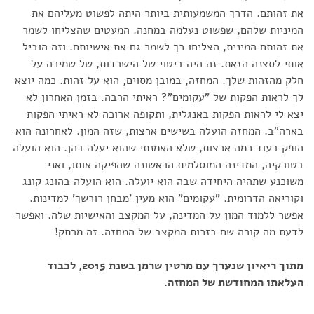
את זהותם. הדרך המשמעותית ביותר היתה לפשוט מעליהם את
המיניות שלהם, שפשוט נעלמה במחנה. המעטים שהצליחו לשמר
את זהותם המינית, הצליחו כך לשמר גם את אישיותם. וזה הוביל
אותי לסצנה הזאת. זה היה ביטוי של הישרדות, של שמירה על
חלק מהזהות שלך. המחזה, במובן מסוים, הוא על זהות. כמה יוצא
לך לראות הפקות של "עקומים"? ראיתי הרבה. בזמן האחרון לא
יצא לי לראות הפקות באנגלית, ותקופה ארוכה לא ראיתי הפקות
בארה"ב. המחזה הועלה בשישים ארצות, שזה המון. לאחרונה הוא
הופק בעוד כמה ארצות, שלא האמנתי שהוא יעלה בהן. הוא הועלה
בטורקיה, המדינה המוסלמית הראשונה שהפיקה אותו, ואני
משוכנע שתהיה היחידה שבה הוא יועלה. הוא הועלה בהונג קונג
וקוריאה הדרומית. "עקומים" הוא מעין 'מבחן רורשך' למדינות.
אפשר ללמוד המון על המדינה, על המקצב והאישיות שלה. ואפשר
לדעת מה קורה שם בזכות המקצב של המחזה. זה מרתק!
מתוך ריאיון שנערך עם מרטין שרמן בשנת 2015, לכבוד
העלאתו המחודשת של המחזה.