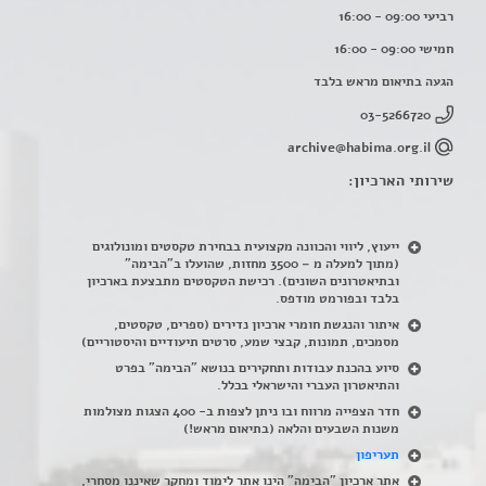
רביעי 09:00 - 16:00
חמישי 09:00 - 16:00
הגעה בתיאום מראש בלבד
03-5266720
archive@habima.org.il
שירותי הארכיון:
ייעוץ, ליווי והכוונה מקצועית בבחירת טקסטים ומונולוגים
(מתוך למעלה מ – 3500 מחזות, שהועלו ב"הבימה"
ובתיאטרונים השונים). רכישת הטקסטים מתבצעת בארכיון
בלבד ובפורמט מודפס.
איתור והנגשת חומרי ארכיון נדירים
(
ספרים, טקסטים,
מסמכים, תמונות, קבצי שמע, סרטים תיעודיים והיסטוריים)
סיוע בהכנת עבודות ותחקירים בנושא "הבימה" בפרט
והתיאטרון העברי והישראלי בכלל
.
חדר הצפייה מרווח ובו ניתן לצפות ב- 400 הצגות מצולמות
משנות השבעים והלאה (בתיאום מראש!)
תעריפון
אתר ארכיון "הבימה" הינו אתר לימוד ומחקר שאיננו מסחרי,