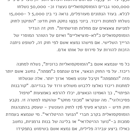
100,000 גברים הומוסקסואליים נעצרו וכ- 50,000 נשלחו
לכלא. בעוד הנתונים מעורפלים, נראה כי בין 5,000 ל -15,000
נשלחו למחנות ריכוז. ביוני 1935 נחקק חוק חדש: "התיקון לחוק
למניעת צאצאים עם מחלות תורשתיות". חוק זה הגדיר
הומוסקסואלים כ"לא-סוציאליים" ואיום על הטוהר המוסרי של
הרייך השלישי. אם מישהו נמצא אשם לפי חוק זה, לשופט ניתנה
הזכות להורות על סירוס של אותו אדם.
כל מי שנמצא אשם ב"הומוסקסואליות כרונית", נשלח למחנה
ריכוז. על פי החוק הנאצי, אדם שנתפס כ"מפתה", נחשב אשם יותר
מזה "המתפתה" וקיבל עונש מאסר ארוך יותר. אלה שנשלחו
למחנות ריכוז נאלצו ללבוש משולש ורוד על בגדיהם. "קורבנות
הפיתוי", כך האמינו הנאצים, יכלו להרפא באמצעות "טיפול
פסיכולוגי". מה שנקראו "מכוני מחקר" שהוקמו למטרה זו. נקבע
חוק חדש - הנקרא סעיף 176 לחוק העונשין - שעסק בהתנהגות
הומוסקסואלית בקרב חברי "הנוער ההיטלראי". מי שנמצא בעמדת
סמכות ב-"נוער ההיטלראי" או בליגה של בנות גרמניות, נחשב
כאילו ביצע עבירה פלילית, אם נמצא אשם בשימוש בתפקידו