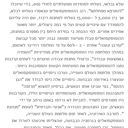
שלא נכלאו, נשלחו למוסדות ממשלתיים לחולי נפש, כדי שיוכלו
"להתרפא ממחלתם". רוב ההומוסקסואלים שנאסרו נשלחו לכלא,
אך בין 5,000 ל -15,000 נשלחו למחנות ריכוז, שם היה עליהם
להתמודד עם עינויים קשים ועל פי כמה ניצולים, יותר מאשר
אסירים אחרים. לפי ההנחה כי במידת היחס בין מספרם במחנות,
ההומוסקסואלים סבלו משיעור תמותה גבוה יותר מכל קבוצת
"קורבן קטנה" אחרת - כ -60% על פי המלומד רודיגר לאוטמן.
במהלך המלחמה היו הומוסקסואלים חלק ממדיניות "השמדה
באמצעות עבודה", וניצולי מחנות עבודה טוענים כי לעתים קרובות
נתנו להומוסקסואלים את המשימות הקשות והמסוכנות ביותר.
במהלך מלחמת העולם השנייה, נערכו ניסויים בהומוסקסואלים
שנעצרו באירופה הכבושה. ניסויים אלה ניסו לבודד את "הגן
ההומו", כפי שכינו אותו הנאצים, בניסיון למצוא "תרופה"
להתנהגות הומוסקסואלית. משהסתיימו הניסויים הללו, הקורבנות
היו מסורסים לתמיד. לסביות לא נרדפו באופן נרחב על ידי
הנאצים, שכן התנהגותן הוגדרה כ"אנטי-חברתית" לעומת "מנוונת
". למרבה האירוניה, לאחר תום מלחמת העולם השנייה,
הומוסקסואלים בגרמניה הכבושה, שהצליחו איכשהו לשרוד את
הטיפול, זכו לתמיכה מועטה, אם בכלל, מאחר והתנהגות