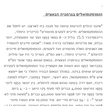
הומוסקסואלים בגרמניה הנאצית
"איננו יכולים להרשות קיומה של סכנה כזו לארצנו. יש לחסל את
ההומוסקסואלים. חייבים לעקרם מהשורש" (היינריך הימלר,
רייכספיהרר S.S) בליל ה- 6 במאי 1933 הפך שר התעמולה, יוזף
גבלס, את מדיניות המפלגה ברורה מאוד: "אנחנו חייבים להשמיד
את האנשים האלה מהשורש ועד לענפים; ההומוסקסואלים חייבים
להיעלם ". היינריך הימלר, ראש הס"ס, העריך כי היו שני מיליון
הומוסקסואלים בגרמניה הנאצית. בנאום שנשא בפני אנשי הס"ס
בפברואר 1937 הוא השווה את הקמפיין נגד הומוסקסואלים לעקירת
עשבים שוטים בגינה. במהלך הנאום הבהיר הימלר כי אם יימצא
איש ס"ס הומוסקסואל, הוא ייעצר, יושפל בפומבי, יישלח למחנה
ריכוז, ושם יירה בשעה שהוא מנסה להימלט. בין ינואר 1933 ליוני
1935 הורשעו 4,000 גברים לפי סעיף 175 הישן – כ- 4 ביום.
מיוני 1935 עד יוני 1938 הורשעו 40,000 גברים ב"מעשה מיני לא
טבעי "- כ -54 גברים מדי יום. עוד 10,000 איש נעצרו מיוני
1938 עד יוני 1939. עם תום מלחמת העולם השנייה, מעריכים כי כ-