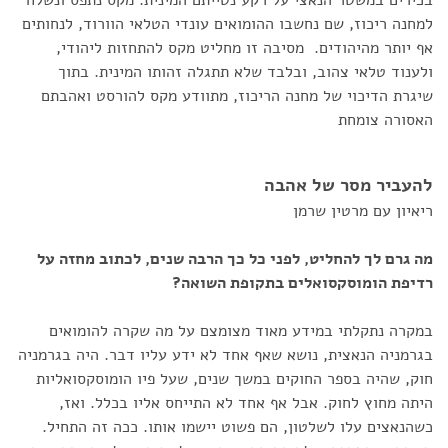
בכירים במשטר הנאצי על רקע נטייתם המינית. מקס נתפס ונשלח
למחנה ריכוז, שם נחשבו ההומואים עונדי הטלאי הוורוד, לנחותים
אף יותר מהיהודים. מסיבה זו מחליט מקס להתחזות ליהודי,
ולענוד טלאי צהוב, ובלבד שלא תתגלה זהותו המינית. בתוך
שיגרת הדיכוי של מחנה הריכוז, מתוודע מקס להורסט ואהבתם
האסורה צומחת
להעביר מסר של אהבה
ריאיון עם מרטין שרמן
מה גרם לך להחליט, לפני כל כך הרבה שנים, לכתוב מחזה על
רדיפת הומוסקסואלים בתקופת השואה?
במקרה נתקלתי במידע מאוד מצומצם על מה שקרה להומואים
בגרמניה הנאצית, נושא שאף אחד לא ידע עליו דבר. היה בגרמניה
חוק, שהיה בספר החוקים במשך שנים, שעל פיו הומוסקסואליות
היתה מחוץ לחוק. אבל אף אחד לא התייחס אליו בכלל. ואז,
כשהנאצים עלו לשלטון, הם פשוט יישמו אותו. ככה זה התחיל.