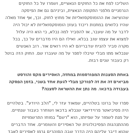
השליכו לפח את כל החוקים הנאציים, ושמרו על כל החוקים
הגרמניים מלפני התקופה הנאצית, וביניהם גם את הפיסקה
שהוציאה את ההומוסקסואליות אל מחוץ לחוק. וכך, אף אחד מאלה
שהיו כלואים במחנות ריכוז בעוון הומוסקסואליות לא יכול היה
לדבר על מה שעבר, או להסביר למה נכלא, כי הוא היה עלול
למצוא את עצמו שוב בכלא. ואילו הם היו מדברים על כך, בכל
מקרה סביר להניח שדבריהם לא היו רואים אור. רוב האנשים
שנכלאו מתו מבלי שיכלו לספר על מה שעברו שם. החוק הזה בוטל
רק כעבור שנים רבות.
באחת הסצנות המפורסמות במחזה, האסירים מקס והורסט
מביאים זה את זה לפורקן מבלי לגעת אחד בשני, בזמן הפסקה
בעבודה בדכאו. מה נתן את ההשראה לסצנה?
ספרו של ברונו בטלהיים, שמאוד עזר לי, "הלב היודע". בטלהיים
היה פסיכיאטר פרוידיאני שנכלא בדכאו ושוחרר כעבור שנתיים.
על מנת לשמור על שפיותו, הוא "רשם" במוחו התרשמויות
מההתנהגות הפסיכולוגית של האסירים והשומרים. אחד הדברים
שהוא דיבר עליהם היה הדרך שבה הסוהרים גרמו לאסירים לאבד