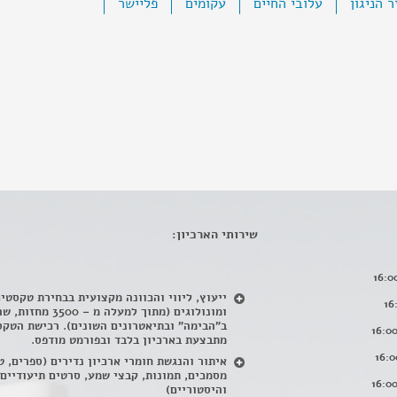
ר הניגון
עלובי החיים
עקומים
פליישר
שירותי הארכיון:
ייעוץ, ליווי והכוונה מקצועית בבחירת טקסטי
ומונולוגים (מתוך למעלה מ – 500
ב"הבימה" ובתיאטרונים השונים). רכישת הטקס
מתבצעת בארכיון בלבד ובפורמט מודפס.
איתור והנגשת חומרי ארכיון נדירים
(
ספרים, ט
מסמכים, תמונות, קבצי שמע, סרטים תיעודיים
והיסטוריים)