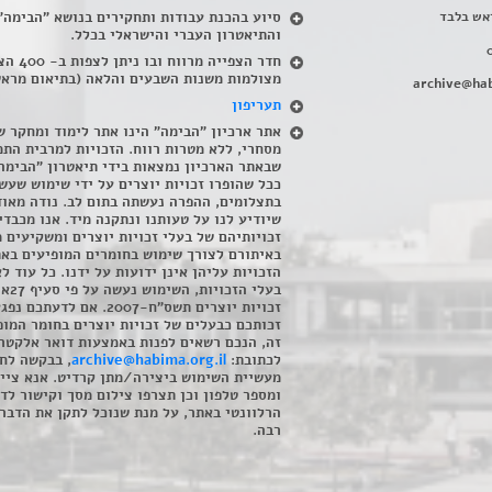
אש בלבד
סיוע בהכנת עבודות ותחקירים בנושא "הבימה"
והתיאטרון העברי והישראלי בכלל
.
חדר הצפייה מרווח ובו
מצולמות משנות השבעים והלאה (בתיאום מראש
archive@hab
תעריפון
אתר ארכיון "הבימה" הינו אתר לימוד ומחקר ש
מסחרי, ללא מטרות רווח. הזכויות למרבית התמ
שבאתר הארכיון נמצאות בידי תיאטרון "הבימה
ככל שהופרו זכויות יוצרים על ידי שימוש שעשי
בתצלומים, ההפרה נעשתה בתום לב. נודה מאוד
שיודיע לנו על טעותנו ונתקנה מיד. אנו מכבדי
זכויותיהם של בעלי זכויות יוצרים ומשקיעים 
באיתורם לצורך שימוש בחומרים המופיעים בא
הזכויות עליהן אינן ידועות על ידנו. כל עוד ל
בעלי הזכויו
זכויות יוצרים תשס"ח-2007. אם לדעתכם 
זכותכם כבעלים של זכויות יוצרים בחומר המופ
זה, הנכם רשאים לפנות באמצעות דואר אלקטרו
לכתובת:
archive@habima.org.il
, בבקשה לח
מעשיית השימוש ביצירה/מתן קרדיט. אנא ציינ
ומספר טלפון וכן תצרפו צילום מסך וקישור לד
הרלוונטי באתר, על מנת שנוכל לתקן את הדבר.
רבה.