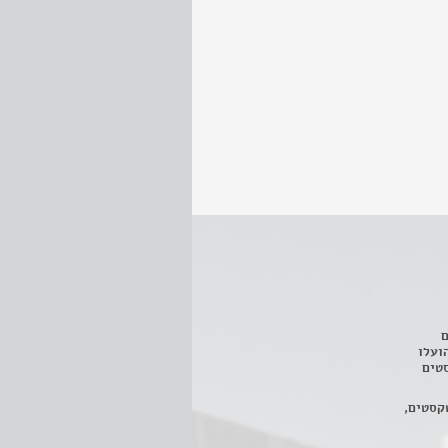
ם
3 מחזות, שהועלו
טים
קסטים,