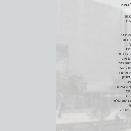
 בפרט
 ניתן לצפות ב- 400 הצגות
!)
איננו
ונות
".
נו
 לכל מי
ם את
מאמצים
תר, אשר
א אותרו
ת, השימוש נעשה על פי סעיף 27א לחוק
נפגעה
יע באתר
ני
דול
ו שם מלא
ף
 תודה