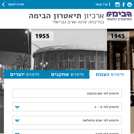
חזרה לאתר
צרו קשר
ארכיון
תיאטרון הבימה
בנדיבות: עדנה וארנן גבריאלי
חיפוש
הצגות
חיפוש
שחקנים
חיפוש
יוצרים
חיפוש לפי שם ההצגה
חיפוש לפי א - ב
חיפוש לפי א - ב
חיפוש לפי שנת ההעלאה
חיפוש לפי שנת ההעלאה
חיפוש לפי סוגה
חיפוש לפי סוגה