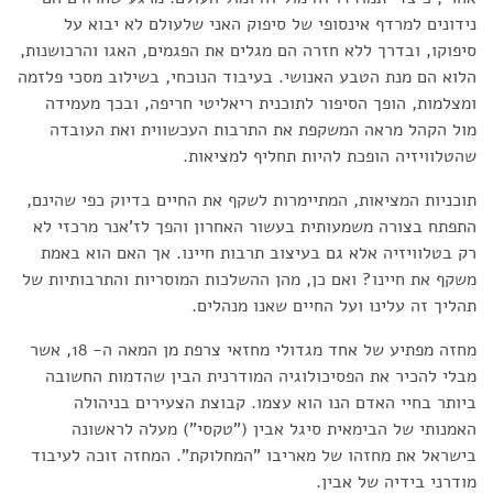
נידונים למרדף אינסופי של סיפוק האני שלעולם לא יבוא על
סיפוקו, ובדרך ללא חזרה הם מגלים את הפגמים, האגו והרכושנות,
הלוא הם מנת הטבע האנושי. בעיבוד הנוכחי, בשילוב מסכי פלזמה
ומצלמות, הופך הסיפור לתוכנית ריאליטי חריפה, ובכך מעמידה
מול הקהל מראה המשקפת את התרבות העכשווית ואת העובדה
שהטלוויזיה הופכת להיות תחליף למציאות.
תוכניות המציאות, המתיימרות לשקף את החיים בדיוק כפי שהינם,
התפתח בצורה משמעותית בעשור האחרון והפך לז'אנר מרכזי לא
רק בטלוויזיה אלא גם בעיצוב תרבות חיינו. אך האם הוא באמת
משקף את חיינו? ואם כן, מהן ההשלכות המוסריות והתרבותיות של
תהליך זה עלינו ועל החיים שאנו מנהלים.
מחזה מפתיע של אחד מגדולי מחזאי צרפת מן המאה ה- 18, אשר
מבלי להכיר את הפסיכולוגיה המודרנית הבין שהדמות החשובה
ביותר בחיי האדם הנו הוא עצמו. קבוצת הצעירים בניהולה
האמנותי של הבימאית סיגל אבין ("טקסי") מעלה לראשונה
בישראל את מחזהו של מאריבו "המחלוקת". המחזה זוכה לעיבוד
מודרני בידיה של אבין.