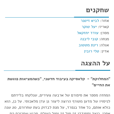
שחקנים
אזור:
לביא זיטנר
קאריז:
יעל טוקר
מסרן:
עודד יחזקאל
מנחה:
קובי ליבנה
אגלה:
רינת מטטוב
אדין:
טלי רובין
על ההצגה
"המחלוקת" - קלאסיקה בעיבוד חדשני, "כשהמציאות פוגשת
את החיים"
המחזה מספר את סיפורם של ארבעה צעירים, שנלקחו בלידתם
לניסויו של מדען מטורף הרוצה ליצור גן עדן מלאכותי. על כן, הוא
כולא אותם, כל אחד בנפרד, על מנת לבדוק בעת שחרורם, 20 שנה
אחרי, כיצד יתמודדו זה מול זה ומול העולם. מרגע שחרורם הם