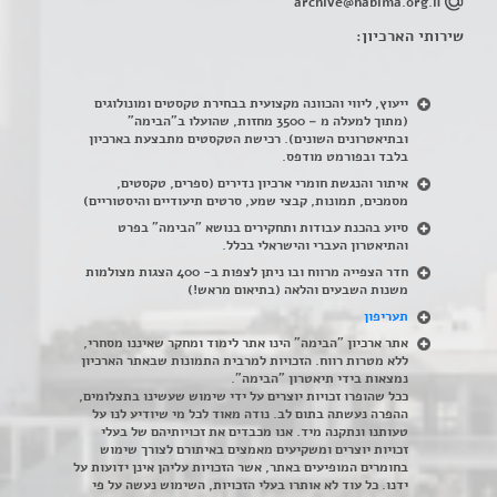
archive@habima.org.il
שירותי הארכיון:
ייעוץ, ליווי והכוונה מקצועית בבחירת טקסטים ומונולוגים
(מתוך למעלה מ – 3500 מחזות, שהועלו ב"הבימה"
ובתיאטרונים השונים). רכישת הטקסטים מתבצעת בארכיון
בלבד ובפורמט מודפס.
איתור והנגשת חומרי ארכיון נדירים
(
ספרים, טקסטים,
מסמכים, תמונות, קבצי שמע, סרטים תיעודיים והיסטוריים)
סיוע בהכנת עבודות ותחקירים בנושא "הבימה" בפרט
והתיאטרון העברי והישראלי בכלל
.
חדר הצפייה מרווח ובו ניתן לצפות ב- 400 הצגות מצולמות
משנות השבעים והלאה (בתיאום מראש!)
תעריפון
אתר ארכיון "הבימה" הינו אתר לימוד ומחקר שאיננו מסחרי,
ללא מטרות רווח. הזכויות למרבית התמונות שבאתר הארכיון
נמצאות בידי תיאטרון "הבימה".
ככל שהופרו זכויות יוצרים על ידי שימוש שעשינו בתצלומים,
ההפרה נעשתה בתום לב. נודה מאוד לכל מי שיודיע לנו על
טעותנו ונתקנה מיד. אנו מכבדים את זכויותיהם של בעלי
זכויות יוצרים ומשקיעים מאמצים באיתורם לצורך שימוש
בחומרים המופיעים באתר, אשר הזכויות עליהן אינן ידועות על
ידנו. כל עוד לא אותרו בעלי הזכויות, השימוש נעשה על פי