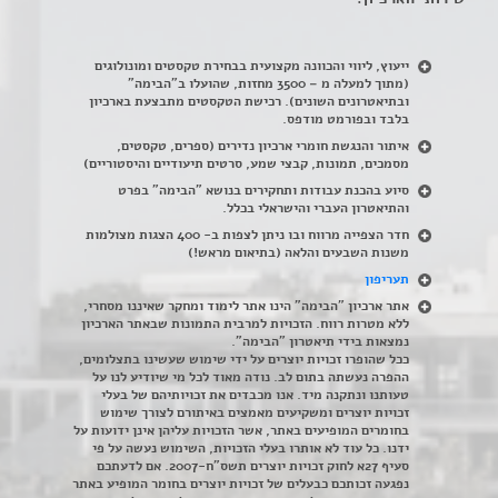
ייעוץ, ליווי והכוונה מקצועית בבחירת טקסטים ומונולוגים
(מתוך למעלה מ – 3500 מחזות, שהועלו ב"הבימה"
ובתיאטרונים השונים). רכישת הטקסטים מתבצעת בארכיון
בלבד ובפורמט מודפס.
איתור והנגשת חומרי ארכיון נדירים
(
ספרים, טקסטים,
מסמכים, תמונות, קבצי שמע, סרטים תיעודיים והיסטוריים)
סיוע בהכנת עבודות ותחקירים בנושא "הבימה" בפרט
והתיאטרון העברי והישראלי בכלל
.
חדר הצפייה מרווח ובו ניתן לצפות ב- 400 הצגות מצולמות
משנות השבעים והלאה (בתיאום מראש!)
תעריפון
אתר ארכיון "הבימה" הינו אתר לימוד ומחקר שאיננו מסחרי,
ללא מטרות רווח. הזכויות למרבית התמונות שבאתר הארכיון
נמצאות בידי תיאטרון "הבימה".
ככל שהופרו זכויות יוצרים על ידי שימוש שעשינו בתצלומים,
ההפרה נעשתה בתום לב. נודה מאוד לכל מי שיודיע לנו על
טעותנו ונתקנה מיד. אנו מכבדים את זכויותיהם של בעלי
זכויות יוצרים ומשקיעים מאמצים באיתורם לצורך שימוש
בחומרים המופיעים באתר, אשר הזכויות עליהן אינן ידועות על
ידנו. כל עוד לא אותרו בעלי הזכויות, השימוש נעשה על פי
סעיף 27א לחוק זכויות יוצרים תשס"ח-2007. אם לדעתכם
נפגעה זכותכם כבעלים של זכויות יוצרים בחומר המופיע באתר