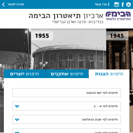
חזרה לאתר
צרו קשר
ארכיון
תיאטרון הבימה
בנדיבות: עדנה וארנן גבריאלי
חיפוש
הצגות
חיפוש
שחקנים
חיפוש
יוצרים
חיפוש לפי שם ההצגה
חיפוש לפי א - ב
חיפוש לפי א - ב
חיפוש לפי שנת ההעלאה
חיפוש לפי שנת ההעלאה
חיפוש לפי סוגה
חיפוש לפי סוגה