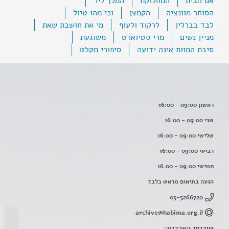
אם הבית
המחלוקת
המלך ליר
הסוחר מוונציה
הקמצן
וכי מהו טיול
לבד בברלין
לרקוד ולעוף
מי את חושבת שאת
מניין נשים
מרי סטיוארט
משוגעת
סיבת המוות אינה ידועה
סיפורי מקלט
ראשון 09:00 - 16:00
שני 09:00 - 16:00
שלישי 09:00 - 16:00
רביעי 09:00 - 16:00
חמישי 09:00 - 16:00
הגעה בתיאום מראש בלבד
03-5266720
archive@habima.org.il
שירותי הארכיון: