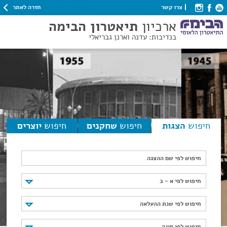
חזרה לאתר
צרו קשר
ארכיון
תיאטרון הבימה
בנדיבות: עדנה וארנן גבריאלי
חיפוש
הצגות
חיפוש
שחקנים
חיפוש
יוצרים
חיפוש לפי שם ההצגה
חיפוש לפי א - ב
חיפוש לפי א - ב
חיפוש לפי שנת ההעלאה
חיפוש לפי שנת ההעלאה
חיפוש לפי סוגה
חיפוש לפי סוגה