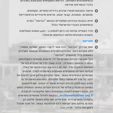
ובתיאטרונים השונים). רכישת הטקסטים מתבצעת בארכיון
בלבד ובפורמט מודפס.
איתור והנגשת חומרי ארכיון נדירים
(
ספרים, טקסטים,
מסמכים, תמונות, קבצי שמע, סרטים תיעודיים והיסטוריים)
סיוע בהכנת עבודות ותחקירים בנושא "הבימה" בפרט
והתיאטרון העברי והישראלי בכלל
.
חדר הצפייה מרווח ובו ניתן לצפות ב- 400 הצגות מצולמות
משנות השבעים והלאה (בתיאום מראש!)
תעריפון
אתר ארכיון "הבימה" הינו אתר לימוד ומחקר שאיננו מסחרי,
ללא מטרות רווח. הזכויות למרבית התמונות שבאתר הארכיון
נמצאות בידי תיאטרון "הבימה".
ככל שהופרו זכויות יוצרים על ידי שימוש שעשינו בתצלומים,
ההפרה נעשתה בתום לב. נודה מאוד לכל מי שיודיע לנו על
טעותנו ונתקנה מיד. אנו מכבדים את זכויותיהם של בעלי
זכויות יוצרים ומשקיעים מאמצים באיתורם לצורך שימוש
בחומרים המופיעים באתר, אשר הזכויות עליהן אינן ידועות על
ידנו. כל עוד לא אותרו בעלי הזכויות, השימוש נעשה על פי
סעיף 27א לחוק זכויות יוצרים תשס"ח-2007. אם לדעתכם
נפגעה זכותכם כבעלים של זכויות יוצרים בחומר המופיע באתר
זה, הנכם רשאים לפנות באמצעות דואר אלקטרוני לכתובת:
archive@habima.org.il
, בבקשה לחדול מעשיית השימוש
ביצירה/מתן קרדיט. אנא ציינו שם מלא ומספר טלפון וכן
תצרפו צילום מסך וקישור לדף הרלוונטי באתר, על מנת שנוכל
לתקן את הדבר. תודה רבה.