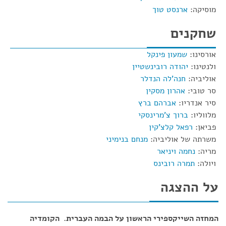
מוסיקה:
ארנסט טוך
שחקנים
אורסינו:
שמעון פינקל
ולנטינו:
יהודה רובינשטיין
אוליביה:
חנה'לה הנדלר
סר טובי:
אהרון מסקין
סיר אנדריו:
אברהם ברץ
מלווליו:
ברוך צ'מרינסקי
פביאן:
רפאל קלצ'קין
משרתה של אוליביה:
מנחם בנימיני
מריה:
נחמה ויניאר
ויולה:
תמרה רובינס
על ההצגה
המחזה השייקספירי הראשון על הבמה העברית.
הקומדיה