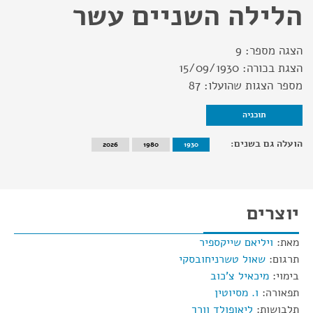
הלילה השניים עשר
הצגה מספר:
9
הצגת בכורה:
15/09/1930
מספר הצגות שהועלו:
87
תוכניה
הועלה גם בשנים:
2026
1980
1930
יוצרים
מאת:
ויליאם שייקספיר
תרגום:
שאול טשרניחובסקי
בימוי:
מיכאיל צ'כוב
תפאורה:
ו. מסיוטין
תלבושות:
ליאופולד וורך