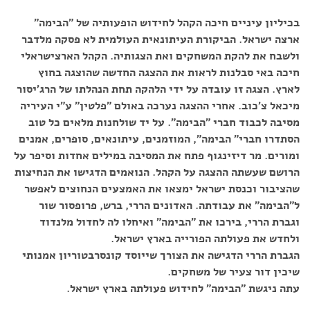
בכיליון עיניים חיכה הקהל לחידוש הופעותיה של "הבימה"
ארצה ישראל. הביקורת העיתונאית העולמית לא פסקה מלדבר
ולשבח את להקת המשחקים ואת הצגותיה. הקהל הארצישראלי
חיכה באי סבלנות לראות את ההצגה החדשה שהוצגה בחוץ
לארץ. הצגה זו עובדה על ידי הלהקה תחת הנהלתו של הרג'יסור
מיכאל צ'כוב. אחרי ההצגה נערכה באולם "פלטין" ע"י העיריה
מסיבה לכבוד חברי "הבימה". על יד שולחנות מלאים כל טוב
הסתדרו חברי" הבימה", המוזמנים, עיתונאים, סופרים, אמנים
ומורים. מר דיזינגוף פתח את המסיבה במילים אחדות וסיפר על
הרושם שעשתה ההצגה על הקהל. הנואמים הדגישו את הנחיצות
שהציבור וכנסת ישראל ימצאו את האמצעים הנחוצים לאפשר
ל"הבימה" את עבודתה. האדונים הררי, ברש, פרופסור שור
וגברת הררי, בירכו את "הבימה" ואיחלו לה לחדול מלנדוד
ולחדש את פעולתה הפורייה בארץ ישראל.
הגברת הררי הדגישה את הצורך שייוסד קונסרבטוריון אמנותי
שיכין דור צעיר של משחקים.
עתה ניגשת "הבימה" לחידוש פעולתה בארץ ישראל.