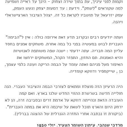
וקמות לפני עיניך, עת בתוך שירה וצחוק - הינך עד ראייה ושמיעה
למה שקוראים "לשחק". וידעת : עד דמעות יצחק וגעש העמק,
עמק יזרעאל על תושביו לקראת כל זה. יצהל הציבור הארצישראלי
ויהנה.
ועתה יודעים רבים ובקרוב תדע זאת אירופה כולה : אין ל"הבימה"
העברית לבוש במעשיה בפני כל במה אחרת. משחקים אמנים בחסד
עליון המה חבריה. עתה ידעתי : ישנה שפה משותפת לאנושיות
והיא האמנות. תם החזון, התפזר הקהל, המשחקים ירחצו את
האיפור מעל פניהם ואתה עומד על הבמה הריקה ועונה כלפי עצמך,
כן , שייקספיר ודווקא קומדיה.
היה הרעיון הזה מוצלח ומתאים לצורכי הבמה והציבור העברי. הנה
חולייה חדשה בשרשרת ההווי החדש שלנו בארץ. ואם קמה
העובדה הזאת ונהייתה דווקא על אדמת זרים ובסביבה זרה, הן לא
ירחק היום והארץ תוכל לשאת על שיכמה היא את במתה העברית".
(ביקורת זו נכתבה אחרי החזרה הגנרלית של ההצגה בברלין).
מרדכי שנהבי. עיתון השומר הצעיר. יולי 1930