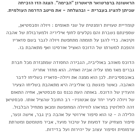
הראשונה ברפרטואר תיאטרון "הבימה". הצגה הזו הוכיחה
שניתן להציג בעברית - ובהצלחה - את מיטב הדרמה העולמית.
קומדיית טעויות רומנטית על שני תאומים : ויולה וסבסטיאן,
שספינתם נשברת והם נקלעים לחוף איליריה ולמערבולת של אהבה
וקינאה. כדי להגן על תומתה מתחפשת ויולה לגבר בשם סזאריו
והופכת למשרתו של הדוכס האציל אורסינו ואף מתאהבת בו.
הדוכס מאוהב באוליביה, הגבירה החסודה שמתנזרת מכל חברת
גברים מאז מתו עליה אביה ואחיה. הוא מחזר אחריה
באובססיביות. לכן הוא ממנה את ויולה-סזאריו כשליחו לדבר
האהבה. כאשר פוגשת בו אוליביה היא מתאהבת בשליחו הצעיר
והעדין של הדוכס. באותה העת נכנס גם סבסטיאן, אחיה התאום
של ויולה לעיר יחד עם אנטוניו- רב החובל שהציל אותו. סבסטיאן
זהה לחלוטין במראהו לוויולה המחופשת ומכאן מתחיל הבלבול.
הלילה ה - 12 הוא סיפור אירוטי על אהבה בין גבר, אישה ונער,
סיפור מצחיק עד דמעות על שיכור מועד, אביר מטומטם ומשרתת
ערמומית וסיפור עצוב על יהירות ועל בדידות.