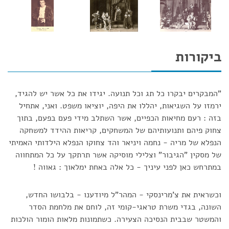
ביקורות
"המבקרים יבקרו כל תג וכל תנועה. יגידו את כל אשר יש להגיד,
ירמזו על השגיאות, יהללו את היפה, יוציאו משפט. ואני, אתחיל
בזה : רעם מחיאות הכפיים, אשר השתלב מידי פעם בפעם, בתוך
צחוק פיהם ותנועותיהם של המשחקים, קריאות ההידד למשחקה
הנפלא של מריה - נחמה ויניאר והד צחוקו הנפלא הילדותי האמיתי
של מסקין "הגיבור" וצלילי מוסיקה אשר תרתקך על כל המתחווה
במתרחש כאן לפני עיניך - כל אלה באחת ימלאוך : גאווה !
וכשראית את צ'מרינסקי - המהר"ל מיודענו - בלבושו החדש,
השונה, בגדי משרת טראגי-קומי זה, לוחם את מלחמת הסדר
והמשטר שבבית הנסיכה הצעירה. כשתמונות מלאות הומור הולכות