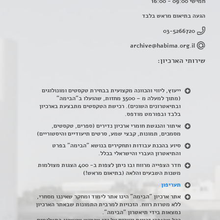
חמישי 09:00 - 16:00
הגעה בתיאום מראש בלבד
03-5266720
archive@habima.org.il
שירותי הארכיון:
ייעוץ, ליווי והכוונה מקצועית בבחירת טקסטים ומונולוגים
(מתוך למעלה מ – 3500 מחזות, שהועלו ב"הבימה"
ובתיאטרונים השונים). רכישת הטקסטים מתבצעת בארכיון
בלבד ובפורמט מודפס.
איתור והנגשת חומרי ארכיון נדירים
(
ספרים, טקסטים,
מסמכים, תמונות, קבצי שמע, סרטים תיעודיים והיסטוריים)
סיוע בהכנת עבודות ותחקירים בנושא "הבימה" בפרט
והתיאטרון העברי והישראלי בכלל
.
חדר הצפייה מרווח ובו ניתן לצפות ב- 400 הצגות מצולמות
משנות השבעים והלאה (בתיאום מראש!)
תעריפון
אתר ארכיון "הבימה" הינו אתר לימוד ומחקר שאיננו מסחרי,
ללא מטרות רווח. הזכויות למרבית התמונות שבאתר הארכיון
נמצאות בידי תיאטרון "הבימה".
ככל שהופרו זכויות יוצרים על ידי שימוש שעשינו בתצלומים,