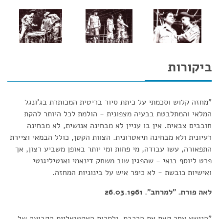
ביקורות
"מחזה קלוש וסכמתי על כיתת סיור בריטית המכותרת בג'ונגל
המלאי והמתלבטת בבעיה מצפונית - הולמת לכל היותר להקת
חובבים צבאית. אין בו עניין לא מבחינה אנושית, לא מבחינה
רעיונית ולא מבחינה תיאטרונית. הצוות הקטן, כולל הבמאי וציירת
התפאורה, עשו עבודה, מי פחות ומי יותר באופן משביע רצון, אך
פרט ליוסף בנאי - שהפגין שוב משחק דינאמי ואנטיליגנטי
ואישיות כובשת - לא כיפר איש על בינוניות המחזה.
לאה פורת. "למרחב". 26.03.1961
"הנושא אחר קצת את הרכבת, ולמרות האקטואליות הקבועה של