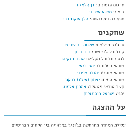
תרגום פזמונים:
דן אלמגור
בימוי:
מישא אשרוב
תפאורה ותלבושות:
הלן אוקנסברי
שחקנים
סרג'נט מיצ'אם:
שלמה בר שביט
קורפורל ג'ונסטון:
דוד ברוך
לנס קורפורל מקליש:
אבנר חזקיהו
טוראי ממפורד:
יוסי בנאי
טוראי אוונס:
יהודה אפרוני
טוראי סמית:
יצחק (איז'ו) ברקת
קשר טוראי ויטאקר:
אהרון אלמוג
יפני:
ישראל רובינצ'יק
על ההצגה
עלילת המחזה מתרחשת בג'ונגל במלאייה בין הקווים הבריטיים