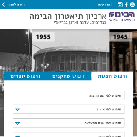
חזרה לאתר
צרו קשר
ארכיון
תיאטרון הבימה
בנדיבות: עדנה וארנן גבריאלי
חיפוש
הצגות
חיפוש
שחקנים
חיפוש
יוצרים
חיפוש לפי שם ההצגה
חיפוש לפי א - ב
חיפוש לפי א - ב
חיפוש לפי שנת ההעלאה
חיפוש לפי שנת ההעלאה
חיפוש לפי סוגה
חיפוש לפי סוגה