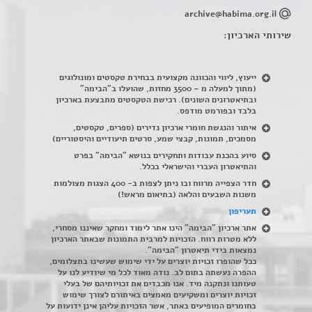
archive@habima.org.il
שירותי הארכיון:
ייעוץ, ליווי והכוונה מקצועית בבחירת טקסטים ומונולוגים
(מתוך למעלה מ – 3500 מחזות, שהועלו ב"הבימה"
ובתיאטרונים השונים). רכישת הטקסטים מתבצעת בארכיון
בלבד ובפורמט מודפס.
איתור והנגשת חומרי ארכיון נדירים
(
ספרים, טקסטים,
מסמכים, תמונות, קבצי שמע, סרטים תיעודיים והיסטוריים)
סיוע בהכנת עבודות ותחקירים בנושא "הבימה" בפרט
והתיאטרון העברי והישראלי בכלל
.
חדר הצפייה מרווח ובו ניתן לצפות ב- 400 הצגות מצולמות
משנות השבעים והלאה (בתיאום מראש!)
תעריפון
אתר ארכיון "הבימה" הינו אתר לימוד ומחקר שאיננו מסחרי,
ללא מטרות רווח. הזכויות למרבית התמונות שבאתר הארכיון
נמצאות בידי תיאטרון "הבימה".
ככל שהופרו זכויות יוצרים על ידי שימוש שעשינו בתצלומים,
ההפרה נעשתה בתום לב. נודה מאוד לכל מי שיודיע לנו על
טעותנו ונתקנה מיד. אנו מכבדים את זכויותיהם של בעלי
זכויות יוצרים ומשקיעים מאמצים באיתורם לצורך שימוש
בחומרים המופיעים באתר, אשר הזכויות עליהן אינן ידועות על