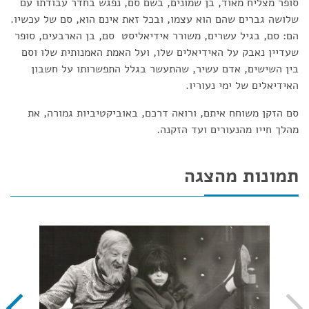
סופר מצליח מאוד, בן שמונים, בשם סם, נפגש בחדר עבודתו עם
שלושה גברים שהם הוא עצמו, ובכל זאת אינם הוא, סם של עכשיו.
הם: סם, בגיל עשרים, משורר אידיאליסט סם, בן הארבעים, סופר
שעדיין נאבק על האידיאלים שלו, ועל האמת האמנותית שלו וסם
בין השישים, אדם עשיר, שהתעשר בגלל התפשרותו על חשבון
האידיאלים של ימי נעוריו.
סם הזקן משוחח איתם, ורואה דרכם, באוביקטיביות גמורה, את
מהלך חייו מהנעורים ועד הזקנה.
תמונות מהצגה