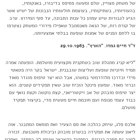
של משחק מצויין, שלם ומעשה פסיפס בדיבורו, באנקותיו,
בהעוויותיו, בשתיקותיו, בעוצמת חולשותיו הנבונות של ישיש אשר
הגיע לגבורות שיש עמהן כל ענות התבונה, עד סוף המירוץ. ערב
של קורת רוח, של הנאה מאנסמבל שאפילו פירורי המשחק נצטרפו
בו ללחם הפנים של אמנות שופעת בבלתי אמצעיותה.
ד"ר חיים גמזו. "הארץ". 29.10.1963
"ליא קניג מתגלת שוב כשחקנית מקצועית מושלמת. הופעתה אמרה
תמיד חיוניות שופעת ועליצות שובבנית. ישראל בקר היה פטאטי
מידי וכדרכו מלודרמטי במשהו, אבל הוא יצר טיפוס מוגדר מאוד
וברור מאוד. שמעון פינקל הוכיח שוב שאין תפקידים קטנים. הוא
יצר טיפוס מובהק של אב ויקטוריאני, קצת נוקשה וקצת נואף עם
כבוד עצמי מנופח ועם חוכמת חיים מעשית מדי, בקיצור תפקיד
מושלם.
אלכס פלג, שיחק כהלכה את סם הצעיר ואת תומאס המתבגר. אוה
ליאון עשתה את תפקידה בכשרון מובהק וביכולת משכנעת. זכורה
לטוב גם תמרה רובינס, בתפקיד הקצרצר שניתן לה במחזה. ואחרון