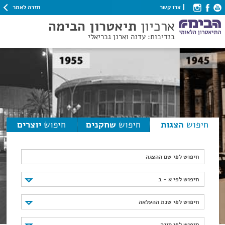
חזרה לאתר
צרו קשר
ארכיון
תיאטרון הבימה
בנדיבות: עדנה וארנן גבריאלי
חיפוש
הצגות
חיפוש
שחקנים
חיפוש
יוצרים
חיפוש לפי שם ההצגה
חיפוש לפי א - ב
חיפוש לפי א - ב
חיפוש לפי שנת ההעלאה
חיפוש לפי שנת ההעלאה
חיפוש לפי סוגה
חיפוש לפי סוגה