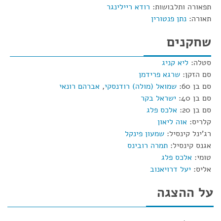
תפאורה ותלבושות:
רודא ריילינגר
תאורה:
נתן פנטורין
שחקנים
סטלה:
ליא קניג
סם הזקן:
שרגא פרידמן
סם בן 60:
שמואל (מולה) רודנסקי
,
אברהם רונאי
סם בן 40:
ישראל בקר
סם בן 20:
אלכס פלג
קלריס:
אוה ליאון
רג'ינל קינסיל:
שמעון פינקל
אגנס קינסיל:
תמרה רובינס
טומי:
אלכס פלג
אליס:
יעל דרויאנוב
על ההצגה