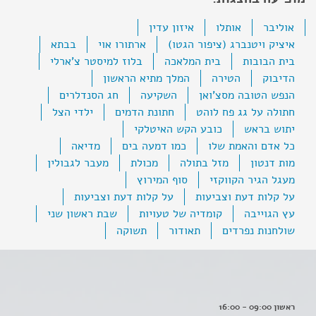
אוליבר
אותלו
איזון עדין
איציק ויטנברג (ציפור הגטו)
ארתורו אוי
בבתא
בית הבובות
בית המלאכה
בלוז למיסטר צ'ארלי
הדיבוק
הטירה
המלך מתיא הראשון
הנפש הטובה מסצ'ואן
השקיעה
חג הסנדלרים
חתולה על גג פח לוהט
חתונת הדמים
ילדי הצל
יתוש בראש
כובע הקש האיטלקי
כל אדם והאמת שלו
כמו דמעה בים
מדיאה
מות דנטון
מזל בתולה
מכולת
מעבר לגבולין
מעגל הגיר הקווקזי
סוף המירוץ
על קלות דעת וצביעות
על קלות דעת וצביעות
עץ הגוייבה
קומדיה של טעויות
שבת ראשון שני
שולחנות נפרדים
תאודור
תשוקה
ראשון 09:00 - 16:00