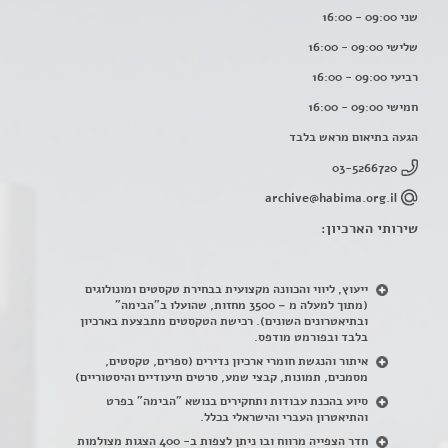
שני 09:00 - 16:00
שלישי 09:00 - 16:00
רביעי 09:00 - 16:00
חמישי 09:00 - 16:00
הגעה בתיאום מראש בלבד
03-5266720
archive@habima.org.il
שירותי הארכיון:
ייעוץ, ליווי והכוונה מקצועית בבחירת טקסטים ומונולוגים
(מתוך למעלה מ – 3500 מחזות, שהועלו ב"הבימה"
ובתיאטרונים השונים). רכישת הטקסטים מתבצעת בארכיון
בלבד ובפורמט מודפס.
איתור והנגשת חומרי ארכיון נדירים
(
ספרים, טקסטים,
מסמכים, תמונות, קבצי שמע, סרטים תיעודיים והיסטוריים)
סיוע בהכנת עבודות ותחקירים בנושא "הבימה" בפרט
והתיאטרון העברי והישראלי בכלל
.
חדר הצפייה מרווח ובו ניתן לצפות ב- 400 הצגות מצולמות