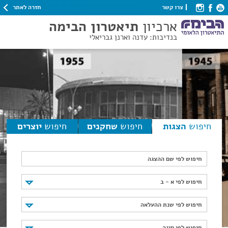
חזרה לאתר
צרו קשר
ארכיון
תיאטרון הבימה
בנדיבות: עדנה וארנן גבריאלי
חיפוש
הצגות
חיפוש
שחקנים
חיפוש
יוצרים
חיפוש לפי שם ההצגה
חיפוש לפי א - ב
חיפוש לפי א - ב
חיפוש לפי שנת ההעלאה
חיפוש לפי שנת ההעלאה
חיפוש לפי סוגה
חיפוש לפי סוגה