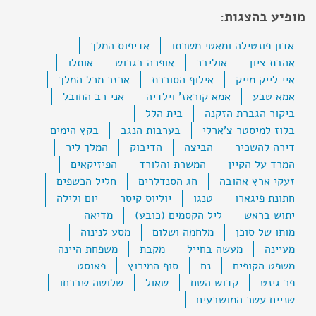
מופיע בהצגות:
אדון פונטילה ומאטי משרתו
אדיפוס המלך
אהבת ציון
אוליבר
אופרה בגרוש
אותלו
איי לייק מייק
אילוף הסוררת
אכזר מכל המלך
אמא טבע
אמא קוראז' וילדיה
אני רב החובל
ביקור הגברת הזקנה
בית הלל
בלוז למיסטר צ'ארלי
בערבות הנגב
בקץ הימים
דירה להשכיר
הביצה
הדיבוק
המלך ליר
המרד על הקיין
המשרת והלורד
הפיזיקאים
זעקי ארץ אהובה
חג הסנדלרים
חליל הכשפים
חתונת פיגארו
טנגו
יוליוס קיסר
יום ולילה
יתוש בראש
ליל הקסמים (כובע)
מדיאה
מותו של סוכן
מלחמה ושלום
מסע לנינוה
מעיינה
מעשה בחייל
מקבת
משפחת היינה
משפט הקופים
נח
סוף המירוץ
פאוסט
פר גינט
קדוש השם
שאול
שלושה שברחו
שניים עשר המושבעים