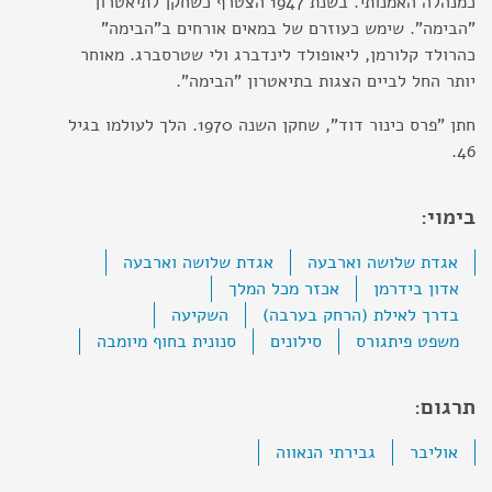
כמנהלה האמנותי. בשנת 1947 הצטרף כשחקן לתיאטרון
"הבימה". שימש כעוזרם של במאים אורחים ב"הבימה"
כהרולד קלורמן, ליאופולד לינדברג ולי שטרסברג. מאוחר
יותר החל לביים הצגות בתיאטרון "הבימה".
חתן "פרס כינור דוד", שחקן השנה 1970. הלך לעולמו בגיל
46.
בימוי:
אגדת שלושה וארבעה
אגדת שלושה וארבעה
אדון בידרמן
אכזר מכל המלך
בדרך לאילת (הרחק בערבה)
השקיעה
משפט פיתגורס
סילונים
סנונית בחוף מיומבה
תרגום:
אוליבר
גבירתי הנאווה