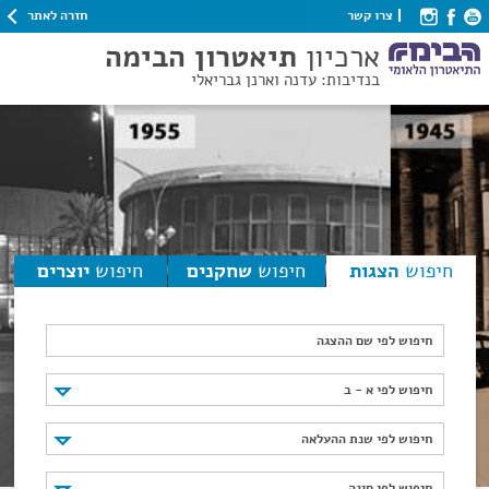
חזרה לאתר
צרו קשר
ארכיון
תיאטרון הבימה
בנדיבות: עדנה וארנן גבריאלי
חיפוש
הצגות
חיפוש
שחקנים
חיפוש
יוצרים
חיפוש לפי שם ההצגה
חיפוש לפי א - ב
חיפוש לפי א - ב
חיפוש לפי שנת ההעלאה
חיפוש לפי שנת ההעלאה
חיפוש לפי סוגה
חיפוש לפי סוגה