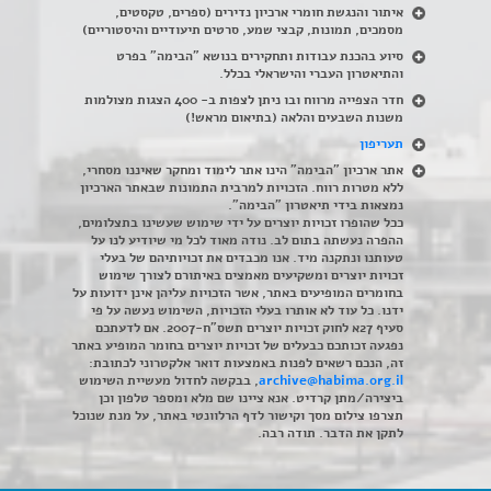
איתור והנגשת חומרי ארכיון נדירים
(
ספרים, טקסטים,
מסמכים, תמונות, קבצי שמע, סרטים תיעודיים והיסטוריים)
סיוע בהכנת עבודות ותחקירים בנושא "הבימה" בפרט
והתיאטרון העברי והישראלי בכלל
.
חדר הצפייה מרווח ובו ניתן לצפות ב- 400 הצגות מצולמות
משנות השבעים והלאה (בתיאום מראש!)
תעריפון
אתר ארכיון "הבימה" הינו אתר לימוד ומחקר שאיננו מסחרי,
ללא מטרות רווח. הזכויות למרבית התמונות שבאתר הארכיון
נמצאות בידי תיאטרון "הבימה".
ככל שהופרו זכויות יוצרים על ידי שימוש שעשינו בתצלומים,
ההפרה נעשתה בתום לב. נודה מאוד לכל מי שיודיע לנו על
טעותנו ונתקנה מיד. אנו מכבדים את זכויותיהם של בעלי
זכויות יוצרים ומשקיעים מאמצים באיתורם לצורך שימוש
בחומרים המופיעים באתר, אשר הזכויות עליהן אינן ידועות על
ידנו. כל עוד לא אותרו בעלי הזכויות, השימוש נעשה על פי
סעיף 27א לחוק זכויות יוצרים תשס"ח-2007. אם לדעתכם
נפגעה זכותכם כבעלים של זכויות יוצרים בחומר המופיע באתר
זה, הנכם רשאים לפנות באמצעות דואר אלקטרוני לכתובת:
archive@habima.org.il
, בבקשה לחדול מעשיית השימוש
ביצירה/מתן קרדיט. אנא ציינו שם מלא ומספר טלפון וכן
תצרפו צילום מסך וקישור לדף הרלוונטי באתר, על מנת שנוכל
לתקן את הדבר. תודה רבה.