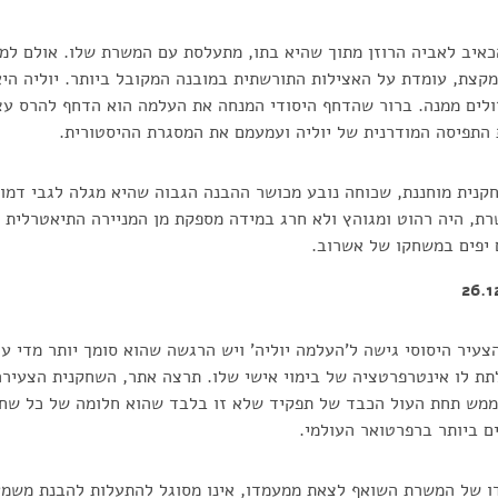
כאיב לאביה הרוזן מתוך שהיא בתו, מתעלסת עם המשרת שלו. אולם למ
מקצת, עומדת על האצילות התורשתית במובנה המקובל ביותר. יוליה היא
ולים ממנה. ברור שהדחף היסודי המנחה את העלמה הוא הדחף להרס עצמ
 התפיסה המודרנית של יוליה ועמעמם את המסגרת ההיסטורית.
קנית מוחננת, שכוחה נובע מכושר ההבנה הגבוה שהיא מגלה לגבי דמו
ת, היה רהוט ומגוהץ ולא חרג במידה מספקת מן המניירה התיאטרלית 
 יפים במשחקו של אשרוב.
הצעיר היסוסי גישה ל'העלמה יוליה' ויש הרגשה שהוא סומך יותר מדי ע
לתת לו אינטרפרטציה של בימוי אישי שלו. תרצה אתר, השחקנית הצעיר
ממש תחת העול הכבד של תפקיד שלא זו בלבד שהוא חלומה של כל שחק
ם ביותר ברפרטואר העולמי.
ו של המשרת השואף לצאת ממעמדו, אינו מסוגל להתעלות להבנת משמע