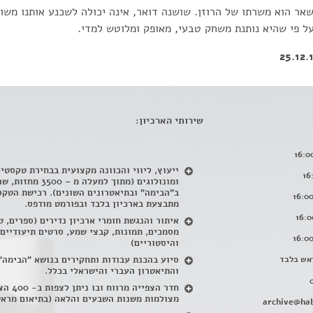
אר הוא משרתו של הרוזן. שושנה דואר, אינה יכולה לשכנע אותנו משום
ל פי שהיא נותנת משחק טבעי, מאופק ומלוטש למדי.
שירותי הארכיון:
ייעוץ, ליווי והכוונה מקצועית בבחירת טקסטי
ומונולוגים (מתוך למעלה מ – 500
ב"הבימה" ובתיאטרונים השונים). רכישת הטקס
מתבצעת בארכיון בלבד ובפורמט מודפס.
איתור והנגשת חומרי ארכיון נדירים
(
ספרים, ט
מסמכים, תמונות, קבצי שמע, סרטים תיעודיים
והיסטוריים)
אש בלבד
סיוע בהכנת עבודות ותחקירים בנושא "הבימה"
והתיאטרון העברי והישראלי בכלל
.
חדר הצפייה מרווח ובו
מצולמות משנות השבעים והלאה (בתיאום מראש
archive@hab