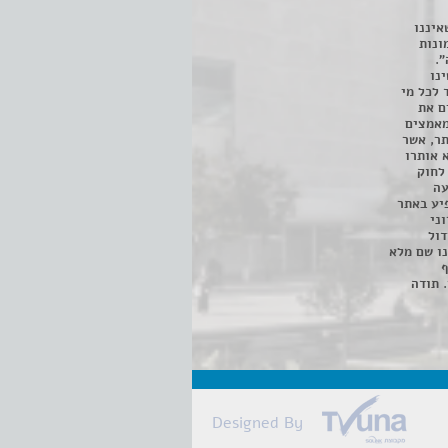
איננו
ונות
".
נו
 לכל מי
ם את
מאמצים
תר, אשר
א אותרו
ת, השימוש נעשה על פי סעיף 27א לחוק
נפגעה
יע באתר
ני
דול
ו שם מלא
ף
 תודה
Designed By