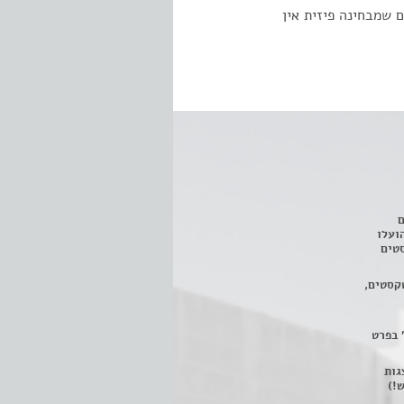
 שמבחינה פיזית אין
ם
3 מחזות, שהועלו
טים
קסטים,
 בפרט
 ניתן לצפות ב- 400 הצגות
!)