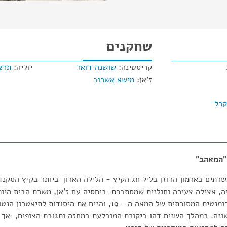
שחקנים
קריסטינה:
שושנה דואר
יוליה:
תרצ
ז'אן:
מישא אשרוב
קרל
 "המאהב"
תים בארמון הרוזן בליל חג הקיץ - הלילה הארוך ביותר בקיץ הסקנד
ה, אצילה צעירה וחולנית שמסתבכת ביחסיה עם ז'אן, משרת הבית היומ
פרץ את תחומי הדרמה הרומנטית המסורתית של המאה ה - 19, והניח את
נה. במהלך השנים דהו ביקורת המובלעת במחזה ותגובת הצופים, אך ח