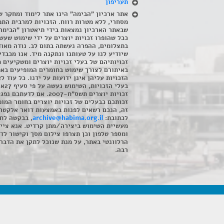
תעריפון
אתר ארכיון "הבימה" הינו אתר לימוד ומחקר ש
מסחרי, ללא מטרות רווח. הזכויות למרבית התמ
שבאתר הארכיון נמצאות בידי תיאטרון "הבימה
ככל שהופרו זכויות יוצרים על ידי שימוש שעשי
בתצלומים, ההפרה נעשתה בתום לב. נודה מאוד
שיודיע לנו על טעותנו ונתקנה מיד. אנו מכבדי
זכויותיהם של בעלי זכויות יוצרים ומשקיעים 
באיתורם לצורך שימוש בחומרים המופיעים בא
הזכויות עליהן אינן ידועות על ידנו. כל עוד ל
בעלי הזכויו
זכויות יוצרים תשס"ח-2007. אם לדעתכם 
זכותכם כבעלים של זכויות יוצרים בחומר המופ
זה, הנכם רשאים לפנות באמצעות דואר אלקטרו
לכתובת:
archive@habima.org.il
, בבקשה לח
מעשיית השימוש ביצירה/מתן קרדיט. אנא ציינ
ומספר טלפון וכן תצרפו צילום מסך וקישור לד
הרלוונטי באתר, על מנת שנוכל לתקן את הדבר.
רבה.