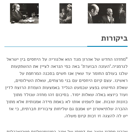
ביקורות
"מחזהו החדש של אהרון מגד הוא אלגוריה על היחסים בין ישראל
לגרמניה.'העונה הבוערת' באה כפי הנראה לציין את ההשתקעות
שלנו בעולם החומר עד שאין אנו חשים בסכנה המרחפת על
ראשינו. עצם קיום היחסים עם בני מרצחים, שאלת השילומים,
שאלת החיטוט בפצע שכמעט הגליד באמצעות העמדת הרוצח לדין
ועוד כיוצא באלה שאלות יסוד. בסיכום זהו מחזה שנולד מתוך
כוונות טובות. אם לשפוט אותו לא באמת מידה אמנותית אלא מתוך
ההכרה שלתיאטרון יש אמנם גם שליחות ציבורית חברתית, כי אז
יש לה להצגה זו זכות קיום משלה.
אהרון מסקין עיצב את דמותו של איוב במונומנטליות פטריארכלית