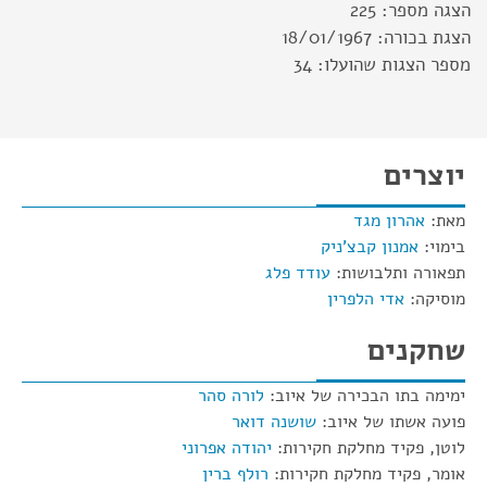
הצגה מספר:
225
הצגת בכורה:
18/01/1967
מספר הצגות שהועלו:
34
יוצרים
מאת:
אהרון מגד
בימוי:
אמנון קבצ'ניק
תפאורה ותלבושות:
עודד פלג
מוסיקה:
אדי הלפרין
שחקנים
ימימה בתו הבכירה של איוב:
לורה סהר
פועה אשתו של איוב:
שושנה דואר
לוטן, פקיד מחלקת חקירות:
יהודה אפרוני
אומר, פקיד מחלקת חקירות:
רולף ברין