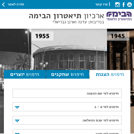
חזרה לאתר
צרו קשר
ארכיון
תיאטרון הבימה
בנדיבות: עדנה וארנן גבריאלי
חיפוש
הצגות
חיפוש
שחקנים
חיפוש
יוצרים
חיפוש לפי שם ההצגה
חיפוש לפי א - ב
חיפוש לפי א - ב
חיפוש לפי שנת ההעלאה
חיפוש לפי שנת ההעלאה
חיפוש לפי סוגה
חיפוש לפי סוגה