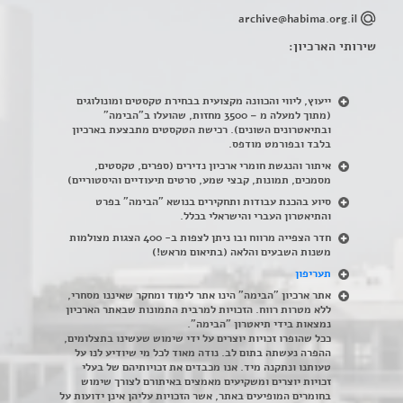
archive@habima.org.il
שירותי הארכיון:
ייעוץ, ליווי והכוונה מקצועית בבחירת טקסטים ומונולוגים
(מתוך למעלה מ – 3500 מחזות, שהועלו ב"הבימה"
ובתיאטרונים השונים). רכישת הטקסטים מתבצעת בארכיון
בלבד ובפורמט מודפס.
איתור והנגשת חומרי ארכיון נדירים
(
ספרים, טקסטים,
מסמכים, תמונות, קבצי שמע, סרטים תיעודיים והיסטוריים)
סיוע בהכנת עבודות ותחקירים בנושא "הבימה" בפרט
והתיאטרון העברי והישראלי בכלל
.
חדר הצפייה מרווח ובו ניתן לצפות ב- 400 הצגות מצולמות
משנות השבעים והלאה (בתיאום מראש!)
תעריפון
אתר ארכיון "הבימה" הינו אתר לימוד ומחקר שאיננו מסחרי,
ללא מטרות רווח. הזכויות למרבית התמונות שבאתר הארכיון
נמצאות בידי תיאטרון "הבימה".
ככל שהופרו זכויות יוצרים על ידי שימוש שעשינו בתצלומים,
ההפרה נעשתה בתום לב. נודה מאוד לכל מי שיודיע לנו על
טעותנו ונתקנה מיד. אנו מכבדים את זכויותיהם של בעלי
זכויות יוצרים ומשקיעים מאמצים באיתורם לצורך שימוש
בחומרים המופיעים באתר, אשר הזכויות עליהן אינן ידועות על