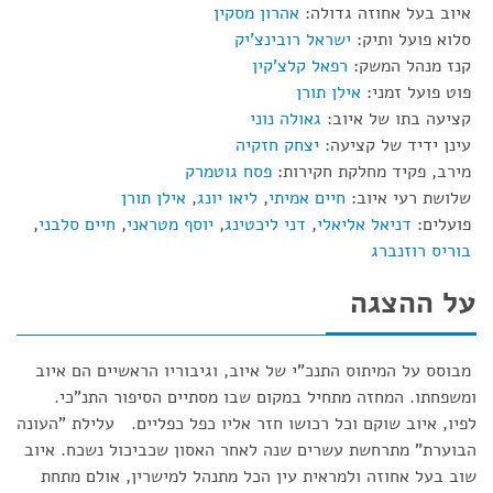
איוב בעל אחוזה גדולה:
אהרון מסקין
סלוא פועל ותיק:
ישראל רובינצ'יק
קנז מנהל המשק:
רפאל קלצ'קין
פוט פועל זמני:
אילן תורן
קציעה בתו של איוב:
גאולה נוני
עינן ידיד של קציעה:
יצחק חזקיה
מירב, פקיד מחלקת חקירות:
פסח גוטמרק
שלושת רעי איוב:
חיים אמיתי
,
ליאו יונג
,
אילן תורן
פועלים:
דניאל אליאלי
,
דני ליכטינג
,
יוסף מטראני
,
חיים סלבני
,
בוריס רוזנברג
על ההצגה
מבוסס על המיתוס התנכ"י של איוב, וגיבוריו הראשיים הם איוב
ומשפחתו. המחזה מתחיל במקום שבו מסתיים הסיפור התנ"כי.
לפיו, איוב שוקם וכל רכושו חזר אליו כפל כפליים. עלילת "העונה
הבוערת" מתרחשת עשרים שנה לאחר האסון שכביכול נשכח. איוב
שוב בעל אחוזה ולמראית עין הכל מתנהל למישרין, אולם מתחת