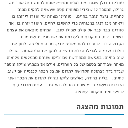
סוורינו הגזלן שגונב את כספם ומוציא אותם להורג בזה אחר זה.
גרילו, המספר לו שבידיו מפוחית קסם שעשויה להקים מתים
לתחייה, ניצל ונותר בחיים. סוורינו מצווה על עוזרו לירותו בו
ולאחר מכן לנגן במפוחית כדי להשיבו לחיים. העוזר יורה בו, אך
סוורינו כבר עבר אל עולם שכולו טוב. המתים מוצאים את עצמם
בשמים. שם, הם קוראים לעזרתם את ישו מנצרת ואת מריה
הקדושה כדי שיערכו להם משפט צדק. מריה מחליטה לחון את
כולם ומעניקה לגרילו הזדמנות שניה לתקן את התנהגותו. גרילו
שוב בחיים. בפגישה המחודשת עם צ'יקו שניהם מתמלאים עליצות
מאחר שבידהם כספם של כל האחרים. אולם אז מפתיע צ'יקו ומספר
שנדר נדר לבתולה הקדושה לתרום את כל הכסף לכנסיה אם ישוב
לחיים. בלית ברירה, נאלצים צ'יקו וגרילו לתרום את הכסף ושני
הידידים נשארים כפי שהיו בתחילת המחזה - עניים מרודים, אך
שופעי חיים ופקחות עממית.
תמונות מהצגה