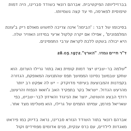
בברזיליותה הפיקטיבית. אברהם רונאי כשודד סברינו, היה דמות
טיפוסית לפארסה, חי עד קצה גשמיותו.
בסיכומו של דבר : 'הבימה' אינה צריכה לחשוש מאולם ריק ב'עונת
המלפפונים' , אפילו אם יקרה קלקול ארעי במיזוג האוויר שלה.
היא יכולה בשקט ללכת לקראת ערבי החמסינים.
ד"ר חיים גמזו. "הארץ".28.05.1972
"שלמה בר-שביט יצר דמות קומית נאה בתור גרילו הערום. הוא
שחקן שבמשך נסיונו הממושך תפס שהתנועה המאופקת, הגזורה
בקפדנות והמבוצעת בעיתוי מדוקדק - יש לה אפקט רב יותר
מהרעש הגדול. ישראל בקר בתפקיד האב ג'ואאו הנפוח והרעשן,
רודף הבצע והשוטה, יוצר את הניגוד והאיזון לבר-שביט, כפי
שאריאל פורמן, עמיתו התמים של גרילו, הוא משלימו מצד אחר.
אברהם רונאי בתור השודד הנורא סברינו, נראה בדיוק כמו פיראט
מאגדות לילדים, עם כרס ענקית, פנים אדומים מפחידים וקול