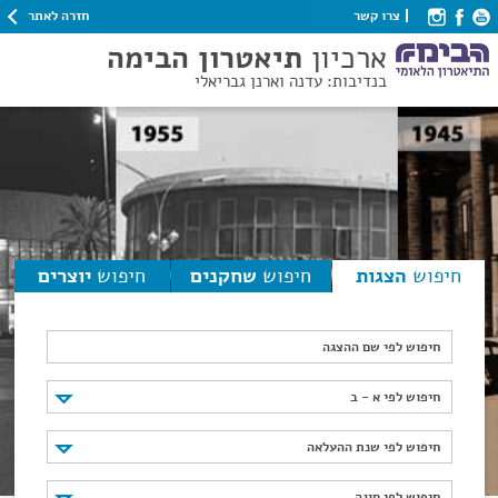
חזרה לאתר
צרו קשר
ארכיון
תיאטרון הבימה
בנדיבות: עדנה וארנן גבריאלי
חיפוש
הצגות
חיפוש
שחקנים
חיפוש
יוצרים
חיפוש לפי שם ההצגה
חיפוש לפי א - ב
חיפוש לפי א - ב
חיפוש לפי שנת ההעלאה
חיפוש לפי שנת ההעלאה
חיפוש לפי סוגה
חיפוש לפי סוגה