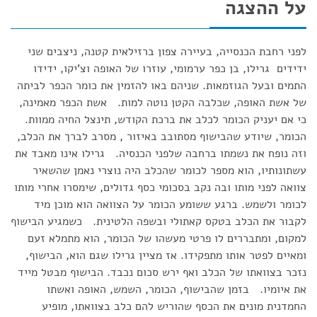
על ההצגה
לפני רחבת הכנסייה, בעיירה צפון ברזילאית קטנה, ניצבים שני
ידידים גרילו, בן כפר ערמומי, עוזרו של האופה וצ'יקו, ידידו
התמים ובעל הגוזמאות. שניהם באו להזמין את כומר הכפר לביתה
של אשת האופה, שכלבה הקטן נוטה למות. אשת הכפר מאמינה,
כי אם יעניק הכומר לכלב את ברכת הקודש, תינצל החיה ממוות.
הכומר, שיודע שהבישוף מסתובב באיזור , מסרב לברך את הכלב,
וזה נופח את נשמתו ברחבה שלפני הכנסיה. גרילו אינו מאבד את
עשתונותיו, הוא מספר לכומר שהכלב היה נוצרי נאמן שהשאיר
צוואה לפני מותו ובה נקב בסכומי כסף גדולים, שימסרו אחרי מותו
לכומר ולשמש. ברגע ששומע הכומר על הצוואה הוא מוכן מיד
לקבור את הכלב בטקס קאתולי ובשפה הלטינית. כשמגיע הבישוף
למקום, ומתבררים לו פרטי מעשהו של הכומר, הוא מתמלא זעם
ומאיים לפטר אותו מתפקידו. אז מציין גרילו שגם הוא, הבישוף,
נזכר בצוואתו של הכלב ואף ירש סכום נכבד. הבישוף מבטל מייד
את איומיו. בזמן שהבישוף, הכומר, השמש, האופה ואשתו
החמדנית מונים את הכסף שהוריש להם כלב בצוואתו, מופיע