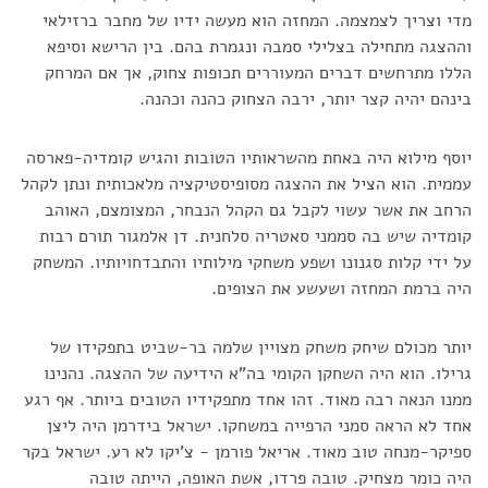
מדי וצריך לצמצמה. המחזה הוא מעשה ידיו של מחבר ברזילאי
וההצגה מתחילה בצלילי סמבה ונגמרת בהם. בין הרישא וסיפא
הללו מתרחשים דברים המעוררים תכופות צחוק, אך אם המרחק
בינהם יהיה קצר יותר, ירבה הצחוק כהנה וכהנה.
יוסף מילוא היה באחת מהשראותיו הטובות והגיש קומדיה-פארסה
עממית. הוא הציל את ההצגה מסופיסטיקציה מלאכותית ונתן לקהל
הרחב את אשר עשוי לקבל גם הקהל הנבחר, המצומצם, האוהב
קומדיה שיש בה סממני סאטריה סלחנית. דן אלמגור תורם רבות
על ידי קלות סגנונו ושפע משחקי מילותיו והתבדחויותיו. המשחק
היה ברמת המחזה ושעשע את הצופים.
יותר מכולם שיחק משחק מצויין שלמה בר-שביט בתפקידו של
גרילו. הוא היה השחקן הקומי בה"א הידיעה של ההצגה. נהנינו
ממנו הנאה רבה מאוד. זהו אחד מתפקידיו הטובים ביותר. אף רגע
אחד לא הראה סמני הרפייה במשחקו. ישראל בידרמן היה ליצן
ספיקר-מנחה טוב מאוד. אריאל פורמן - צ'יקו לא רע. ישראל בקר
היה כומר מצחיק. טובה פרדו, אשת האופה, הייתה טובה