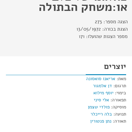
או:משחק הבתולה
הצגה מספר:
273
הצגת בכורה:
13/05/1972
מספר הצגות שהועלו:
171
יוצרים
מאת:
אריאנו סואסונה
תרגום:
דן אלמגור
בימוי:
יוסף מילוא
תפאורה:
אלי סיני
מוסיקה:
פולדי שצמן
תנועה:
בלה רייכלר
תאורה:
נתן פנטורין