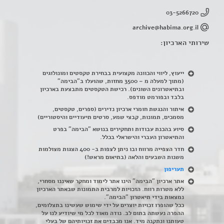
03-5266720
archive@habima.org.il
שירותי הארכיון:
ייעוץ, ליווי והכוונה מקצועית בבחירת טקסטים ומונולוגים
(מתוך למעלה מ – 3500 מחזות, שהועלו ב"הבימה"
ובתיאטרונים השונים). רכישת הטקסטים מתבצעת בארכיון
בלבד ובפורמט מודפס.
איתור והנגשת חומרי ארכיון נדירים
(
ספרים, טקסטים,
מסמכים, תמונות, קבצי שמע, סרטים תיעודיים והיסטוריים)
סיוע בהכנת עבודות ותחקירים בנושא "הבימה" בפרט
והתיאטרון העברי והישראלי בכלל
.
חדר הצפייה מרווח ובו ניתן לצפות ב- 400 הצגות מצולמות
משנות השבעים והלאה (בתיאום מראש!)
תעריפון
אתר ארכיון "הבימה" הינו אתר לימוד ומחקר שאיננו מסחרי,
ללא מטרות רווח. הזכויות למרבית התמונות שבאתר הארכיון
נמצאות בידי תיאטרון "הבימה".
ככל שהופרו זכויות יוצרים על ידי שימוש שעשינו בתצלומים,
ההפרה נעשתה בתום לב. נודה מאוד לכל מי שיודיע לנו על
טעותנו ונתקנה מיד. אנו מכבדים את זכויותיהם של בעלי