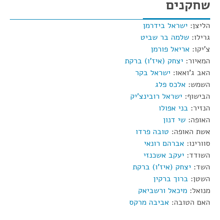
שחקנים
הליצן:
ישראל בידרמן
גרילו:
שלמה בר שביט
צ'יקו:
אריאל פורמן
המאיור:
יצחק (איז'ו) ברקת
האב ג'ואאו:
ישראל בקר
השמש:
אלכס פלג
הבישוף:
ישראל רובינצ'יק
הנזיר:
בני אפולו
האופה:
שי דנון
אשת האופה:
טובה פרדו
סוורינו:
אברהם רונאי
השודד:
יעקב אשכנזי
השד:
יצחק (איז'ו) ברקת
השטן:
ברוך ברקין
מנואל:
מיכאל ורשביאק
האם הטובה:
אביבה מרקס