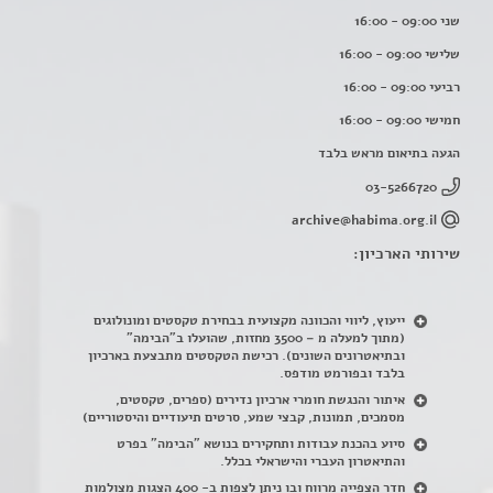
שני 09:00 - 16:00
שלישי 09:00 - 16:00
רביעי 09:00 - 16:00
חמישי 09:00 - 16:00
הגעה בתיאום מראש בלבד
03-5266720
archive@habima.org.il
שירותי הארכיון:
ייעוץ, ליווי והכוונה מקצועית בבחירת טקסטים ומונולוגים
(מתוך למעלה מ – 3500 מחזות, שהועלו ב"הבימה"
ובתיאטרונים השונים). רכישת הטקסטים מתבצעת בארכיון
בלבד ובפורמט מודפס.
איתור והנגשת חומרי ארכיון נדירים
(
ספרים, טקסטים,
מסמכים, תמונות, קבצי שמע, סרטים תיעודיים והיסטוריים)
סיוע בהכנת עבודות ותחקירים בנושא "הבימה" בפרט
והתיאטרון העברי והישראלי בכלל
.
חדר הצפייה מרווח ובו ניתן לצפות ב- 400 הצגות מצולמות