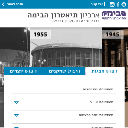
חזרה לאתר
צרו קשר
ארכיון
תיאטרון הבימה
בנדיבות: עדנה וארנן גבריאלי
חיפוש
הצגות
חיפוש
שחקנים
חיפוש
יוצרים
חיפוש לפי שם ההצגה
חיפוש לפי א - ב
חיפוש לפי א - ב
חיפוש לפי שנת ההעלאה
חיפוש לפי שנת ההעלאה
חיפוש לפי סוגה
חיפוש לפי סוגה