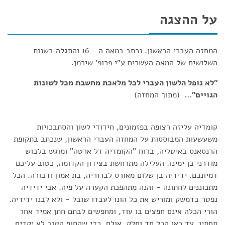
על ההצגה
המחזה העברי הראשון. נכתב במאה ה - 16 והתגלה בשנות
השלושים של המאה העשרים ע"י פרופ' שירמן.
"לא נופל הלשון העברי לכל מלאכת מחשבת מכל לשונות
הגויים"...
(מתוך המחזה)
קומדיה עליזה רצופה בפזמונים, חידודי לשון והסתבכויות
משעשעות המבוססות על המחזה העברי הראשון, שנכתב בתקופת
הרנסאנס באיטליה, ברוח "הקומדיה דל ארטה" ומוגש בלבוש
מודרני בן ימינו. העלילה מתרחשת בצידון הקדומה, כטוב עליכם
דמיונכם. ידידיה בן שלום מאורס לברוריה, בת אמון ודבורה. הכל
מתכוננים לחתונה - והנה מתהפכת הקערה על פיה. אבי ידידיה
נפטר בדמשק ומוריש את כל הונו לעבדו שובל - ולא לבנו ידידיה.
הורי הכלה אינם חפצים בו עוד, ומחפשים לבתם חתן אמיד אחר
תחתיו. עד כאן הכל חד וחלק. אולם, כדי שהסוף הטוב לא יקדים