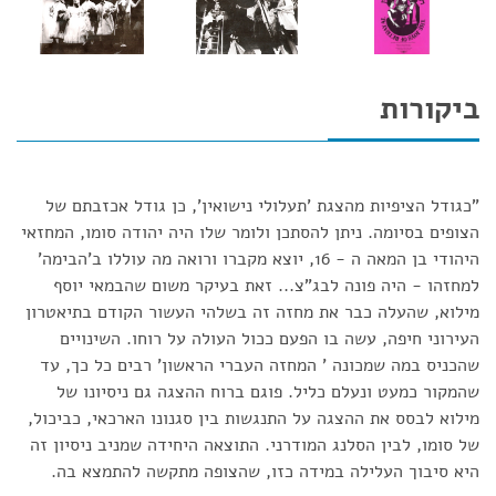
ביקורות
"כגודל הציפיות מהצגת 'תעלולי נישואין', כן גודל אכזבתם של
הצופים בסיומה. ניתן להסתכן ולומר שלו היה יהודה סומו, המחזאי
היהודי בן המאה ה - 16, יוצא מקברו ורואה מה עוללו ב'הבימה'
למחזהו - היה פונה לבג"צ... זאת בעיקר משום שהבמאי יוסף
מילוא, שהעלה כבר את מחזה זה בשלהי העשור הקודם בתיאטרון
העירוני חיפה, עשה בו הפעם ככול העולה על רוחו. השינויים
שהכניס במה שמכונה ' המחזה העברי הראשון' רבים כל כך, עד
שהמקור כמעט ונעלם כליל. פוגם ברוח ההצגה גם ניסיונו של
מילוא לבסס את ההצגה על התנגשות בין סגנונו הארכאי, כביכול,
של סומו, לבין הסלנג המודרני. התוצאה היחידה שמניב ניסיון זה
היא סיבוך העלילה במידה כזו, שהצופה מתקשה להתמצא בה.