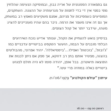
גם בתפאורה הססגונית של אריה נבון, ובמוסיקה הנעימה שהלחין
מתי כספי אין די כדי לחפות על מגרעותיה של ההצגה. השחקנים,
המופיעים כשמסיכות על פניהם, אמנם משקיעים מאמץ רב במשחק,
אך גם זה אינו משפר את הרמה. ניכר בהם שהיו מעוניינים להציג
משהו, שידבר יותר אל קהל הצופים.
בניסיון נואש להצחיק את הקהל, שנותר אדיש נוכח האירועים
הבלתי מובנים על הבמה, הועשר הטקסט בביטויים עדכניים כמו
'ג'ובות', 'בוכטות' ואפילו...'ביסמיאללה'. יהוד אפרוני, מהבולטים
בהצגה, מפטיר אותם בחן רב דווקא, אך ספק אם ניתן לכנות את
התוצאה תיאטרון. בכל אופן, יהודה סומו לא היה חולם לפגוש
ביטויים כאלה במחזה פרי עטו."
עיתון "עולם הקולנוע"
21/06/1979
ראשון 09:00 - 16:00