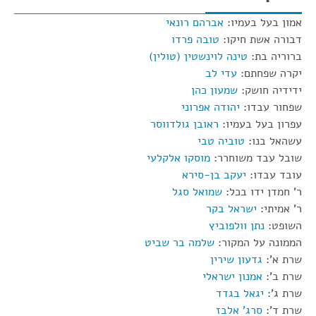
אמון בעל בעמיו:
אברהם רונאי
דבורה אשת חיקו:
טובה פרדו
ברוריה בת:
טינה לוינשטין (טולין)
יקרה שפחתם:
עדי לב
ידידיה חושק:
שמעון כהן
שפחור עבדו:
יהודה אפרוני
עפרון בעל בעמיו:
ראובן גולדווסר
עשהאל בנו:
טוביה טבי
שובל עבד משוחרר:
מוסקו אלקלעי
עובד עבדו:
יעקב בן-סירא
ר' חמדן ידו בכל:
שמואל סגל
ר' אמיתי:
ישראל בקר
השופט:
נתן וולפוביץ
הממונה על המקור:
שלמה בר שביט
שרת א':
גדעון שירין
שרת ב':
אמנון ישראלי
שרת ג':
יגאל בגדד
שרת ד':
סרג' אלבז