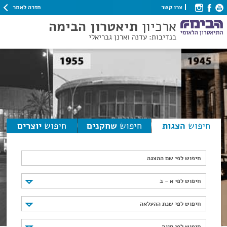
חזרה לאתר
צרו קשר
ארכיון
תיאטרון הבימה
בנדיבות: עדנה וארנן גבריאלי
חיפוש
הצגות
חיפוש
שחקנים
חיפוש
יוצרים
חיפוש לפי שם ההצגה
חיפוש לפי א - ב
חיפוש לפי א - ב
חיפוש לפי שנת ההעלאה
חיפוש לפי שנת ההעלאה
חיפוש לפי סוגה
חיפוש לפי סוגה