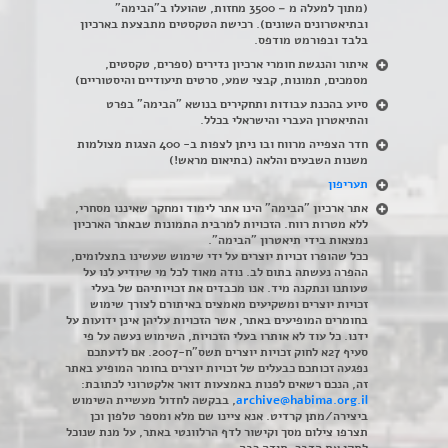
(מתוך למעלה מ – 3500 מחזות, שהועלו ב"הבימה"
ובתיאטרונים השונים). רכישת הטקסטים מתבצעת בארכיון
בלבד ובפורמט מודפס.
איתור והנגשת חומרי ארכיון נדירים
(
ספרים, טקסטים,
מסמכים, תמונות, קבצי שמע, סרטים תיעודיים והיסטוריים)
סיוע בהכנת עבודות ותחקירים בנושא "הבימה" בפרט
והתיאטרון העברי והישראלי בכלל
.
חדר הצפייה מרווח ובו ניתן לצפות ב- 400 הצגות מצולמות
משנות השבעים והלאה (בתיאום מראש!)
תעריפון
אתר ארכיון "הבימה" הינו אתר לימוד ומחקר שאיננו מסחרי,
ללא מטרות רווח. הזכויות למרבית התמונות שבאתר הארכיון
נמצאות בידי תיאטרון "הבימה".
ככל שהופרו זכויות יוצרים על ידי שימוש שעשינו בתצלומים,
ההפרה נעשתה בתום לב. נודה מאוד לכל מי שיודיע לנו על
טעותנו ונתקנה מיד. אנו מכבדים את זכויותיהם של בעלי
זכויות יוצרים ומשקיעים מאמצים באיתורם לצורך שימוש
בחומרים המופיעים באתר, אשר הזכויות עליהן אינן ידועות על
ידנו. כל עוד לא אותרו בעלי הזכויות, השימוש נעשה על פי
סעיף 27א לחוק זכויות יוצרים תשס"ח-2007. אם לדעתכם
נפגעה זכותכם כבעלים של זכויות יוצרים בחומר המופיע באתר
זה, הנכם רשאים לפנות באמצעות דואר אלקטרוני לכתובת:
archive@habima.org.il
, בבקשה לחדול מעשיית השימוש
ביצירה/מתן קרדיט. אנא ציינו שם מלא ומספר טלפון וכן
תצרפו צילום מסך וקישור לדף הרלוונטי באתר, על מנת שנוכל
לתקן את הדבר. תודה רבה.