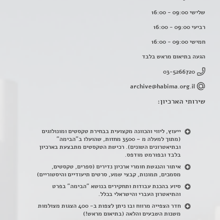
שלישי 09:00 - 16:00
רביעי 09:00 - 16:00
חמישי 09:00 - 16:00
הגעה בתיאום מראש בלבד
03-5266720
archive@habima.org.il
שירותי הארכיון:
ייעוץ, ליווי והכוונה מקצועית בבחירת טקסטים ומונולוגים
(מתוך למעלה מ – 3500 מחזות, שהועלו ב"הבימה"
ובתיאטרונים השונים). רכישת הטקסטים מתבצעת בארכיון
בלבד ובפורמט מודפס.
איתור והנגשת חומרי ארכיון נדירים
(
ספרים, טקסטים,
מסמכים, תמונות, קבצי שמע, סרטים תיעודיים והיסטוריים)
סיוע בהכנת עבודות ותחקירים בנושא "הבימה" בפרט
והתיאטרון העברי והישראלי בכלל
.
חדר הצפייה מרווח ובו ניתן לצפות ב- 400 הצגות מצולמות
משנות השבעים והלאה (בתיאום מראש!)