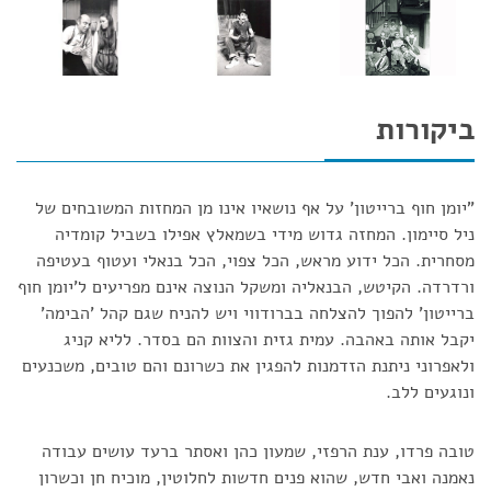
ביקורות
"יומן חוף ברייטון' על אף נושאיו אינו מן המחזות המשובחים של
ניל סיימון. המחזה גדוש מידי בשמאלץ אפילו בשביל קומדיה
מסחרית. הכל ידוע מראש, הכל צפוי, הכל בנאלי ועטוף בעטיפה
ורדרדה. הקיטש, הבנאליה ומשקל הנוצה אינם מפריעים ל'יומן חוף
ברייטון' להפוך להצלחה בברודווי ויש להניח שגם קהל 'הבימה'
יקבל אותה באהבה. עמית גזית והצוות הם בסדר. לליא קניג
ולאפרוני ניתנת הזדמנות להפגין את כשרונם והם טובים, משכנעים
ונוגעים ללב.
טובה פרדו, ענת הרפזי, שמעון כהן ואסתר ברעד עושים עבודה
נאמנה ואבי חדש, שהוא פנים חדשות לחלוטין, מוכיח חן וכשרון