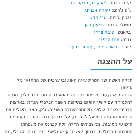
קיית ג'רום:
ליא קניג
,
רבקה גור
ג'ק ג'רום:
יהודה אפרוני
יוג'ין ג'רום:
אבי חדש
סטנלי ג'רום:
שמעון כהן
בלאנש:
טובה פרדו
נורה:
ענת הרפזי
לורי:
דניאלה מילר
,
אסתר ברעד
על ההצגה
חלקה ראשון של הטרילוגייה האוטוביוגרפית של המחזאי ניל
סיימון.
השנה היא 1937. משפחה יהודית מהמעמד הנמוך בברוקלין, מנסה
להתמודד עם קשיי הקיום בתקופת השפל הכלכלי הגדול בארצות
הברית בשנים שלפני מלחמת העולם השנייה. ג'ק, האב, משלים את
הכנסתו הקטנה במפעל לבגדים, על-ידי עבודה כסוכן נוסע המוכר
קישוטי מסיבות. ממשכורתו הדלה עליו לפרנס את משפחתו
המורחבת הכוללת, בנוסף לאשתו קייט ולשני בניו יוג'ין וסטנלי, גם