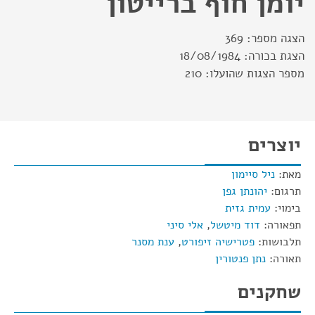
יומן חוף ברייטון
הצגה מספר:
369
הצגת בכורה:
18/08/1984
מספר הצגות שהועלו:
210
יוצרים
מאת:
ניל סיימון
תרגום:
יהונתן גפן
בימוי:
עמית גזית
תפאורה:
דוד מיטשל
,
אלי סיני
תלבושות:
פטרישיה זיפורט
,
ענת מסנר
תאורה:
נתן פנטורין
שחקנים