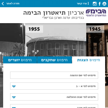
חזרה לאתר
צרו קשר
ארכיון
תיאטרון הבימה
בנדיבות: עדנה וארנן גבריאלי
חיפוש
הצגות
חיפוש
שחקנים
חיפוש
יוצרים
חיפוש לפי שם ההצגה
חיפוש לפי א - ב
חיפוש לפי א - ב
חיפוש לפי שנת ההעלאה
חיפוש לפי שנת ההעלאה
חיפוש לפי סוגה
חיפוש לפי סוגה